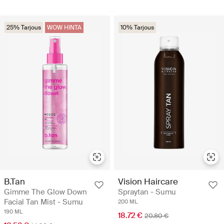
25% Tarjous
WOW HINTA
10% Tarjous
B.Tan
Vision Haircare
Gimme The Glow Down
Spraytan - Sumu
Facial Tan Mist - Sumu
200 ML
190 ML
18.72 €
20.80 €