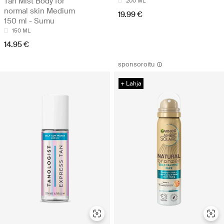
Tan Mist Body for
200 ML
normal skin Medium
19.99 €
150 ml - Sumu
150 ML
14.95 €
sponsoroitu
+ Lahja