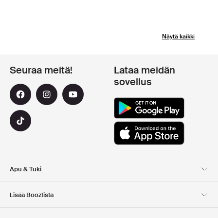
Näytä kaikki
Seuraa meitä!
Lataa meidän
sovellus
Apu & Tuki
Asiakaspalvelu
Toimitus
Lisää Booztista
Palautukset
Maksu
Tietoa Meista
Virallinen alennuskoodi