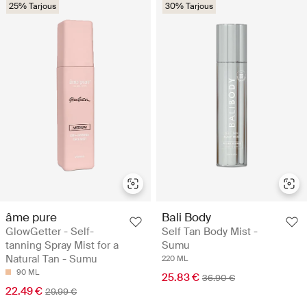
25% Tarjous
30% Tarjous
âme pure
Bali Body
GlowGetter - Self-
Self Tan Body Mist -
tanning Spray Mist for a
Sumu
Natural Tan - Sumu
220 ML
90 ML
25.83 €
36.90 €
22.49 €
29.99 €