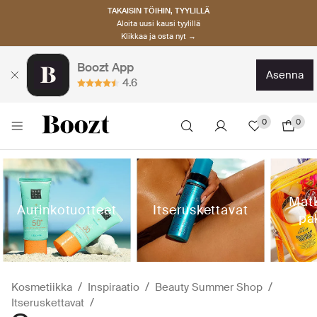
TAKAISIN TÖIHIN, TYYLILLÄ
Aloita uusi kausi tyylillä
Klikkaa ja osta nyt →
Boozt App
asenna
4.6
0
0
Matk
Aurinkotuotteet
Itseruskettavat
pa
Kosmetiikka
Inspiraatio
Beauty Summer Shop
Itseruskettavat