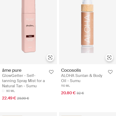
âme pure
Cocosolis
GlowGetter - Self-
ALOHA Suntan & Body
tanning Spray Mist for a
Oil - Sumu
Natural Tan - Sumu
110 ML
90 ML
20.80 €
32 €
22.49 €
29.99 €