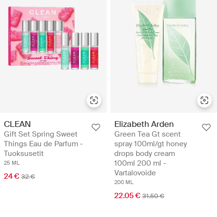
CLEAN
Elizabeth Arden
Gift Set Spring Sweet
Green Tea Gt scent
Things Eau de Parfum -
spray 100ml/gt honey
Tuoksusetit
drops body cream
100ml 200 ml -
25 ML
Vartalovoide
24 €
32 €
200 ML
22.05 €
31.50 €