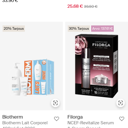
33.90 €
25.68 €
39.50 €
20% Tarjous
30% Tarjous
Arvo: 137.61 €
Biotherm
Filorga
Biotherm Lait Corporel
NCEF-Revitalize Serum