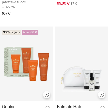
jätettävä tuote
69.60 €
87 €
100 ML
107 €
30% Tarjous
Arvo: 86 €
Origins
Balmain Hair