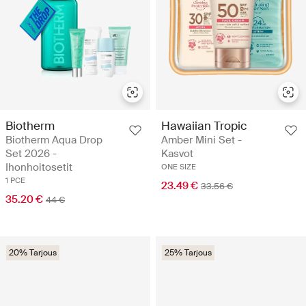
Biotherm
Hawaiian Tropic
Biotherm Aqua Drop
Amber Mini Set -
Set 2026 -
Kasvot
Ihonhoitosetit
ONE SIZE
1 PCE
23.49 €
33.56 €
35.20 €
44 €
20% Tarjous
25% Tarjous