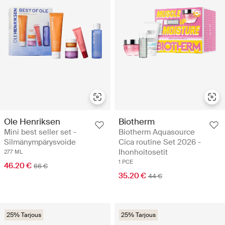
Ole Henriksen
Biotherm
Mini best seller set -
Biotherm Aquasource
Silmänympärysvoide
Cica routine Set 2026 -
Ihonhoitosetit
277 ML
1 PCE
46.20 €
66 €
35.20 €
44 €
25% Tarjous
25% Tarjous