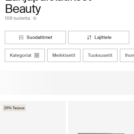
Beauty
109 tuotetta
suodattimet
lajittele
kategoriat
meikkisetit
tuoksusetit
iho
25% Tarjous