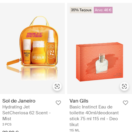
35% Tarjous
Arvo: 46 €
Sol de Janeiro
Van Gils
Hydrating Jet
Basic Instinct Eau de
SetCheriosa 62 Scent -
toilette 40ml/deodorant
Mist
stick 75 ml 115 ml - Deo
tikut
3 PCS
115 ML