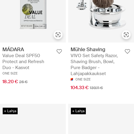
MÁDARA
Mühle Shaving
Value Deal SPF50
VIVO Set Safety Razor,
Protect and Refresh
Shaving Brush, Bowl,
Duo - Kasvot
Pure Badger -
Lahjapakkaukset
ONE SIZE
ONE SIZE
18.20 €
26 €
104.33 €
139.11 €
+ Lahja
+ Lahja