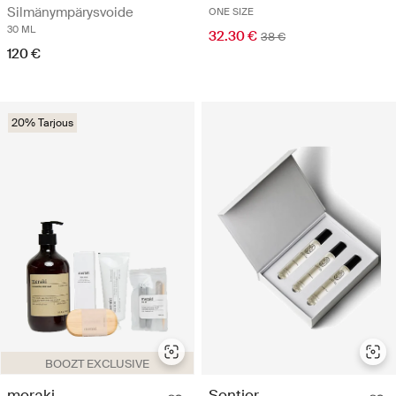
Silmänympärysvoide
ONE SIZE
30 ML
32.30 €
38 €
120 €
20% Tarjous
BOOZT EXCLUSIVE
meraki
Sentier