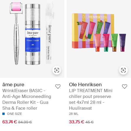
âme pure
Ole Henriksen
WrinklEraser BASIC -
LIP TREATMENT Mini
Anti-Age Microneedling
chiller pout preserve
Derma Roller Kit - Gua
set 4x7ml 28 ml -
Sha & Face roller
Huulirasvat
ONE SIZE
28 ML
63.74 €
33.75 €
84.99 €
45 €