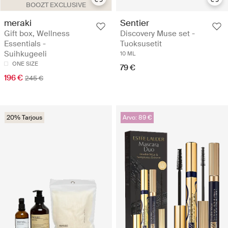
BOOZT EXCLUSIVE
meraki
Sentier
Gift box, Wellness
Discovery Muse set -
Essentials -
Tuoksusetit
Suihkugeeli
10 ML
ONE SIZE
79 €
196 €
245 €
20% Tarjous
Arvo: 89 €