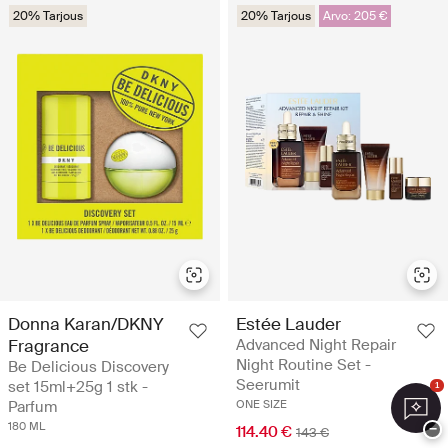
20% Tarjous
20% Tarjous
Arvo: 205 €
Donna Karan/DKNY
Estée Lauder
Fragrance
Advanced Night Repair
Night Routine Set -
Be Delicious Discovery
Seerumit
set 15ml+25g 1 stk -
1
Parfum
ONE SIZE
180 ML
−
114.40 €
143 €