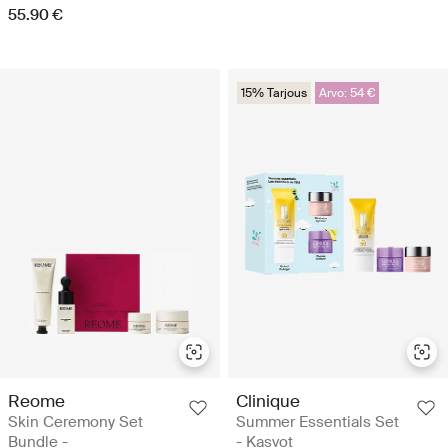
55.90 €
15% Tarjous
Arvo: 54 €
Reome
Clinique
Skin Ceremony Set
Summer Essentials Set
Bundle -
- Kasvot