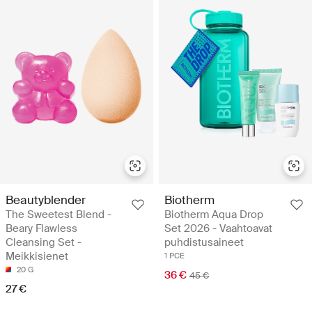
Beautyblender
Biotherm
The Sweetest Blend -
Biotherm Aqua Drop
Beary Flawless
Set 2026 - Vaahtoavat
Cleansing Set -
puhdistusaineet
Meikkisienet
1 PCE
20 G
36 €
45 €
27 €