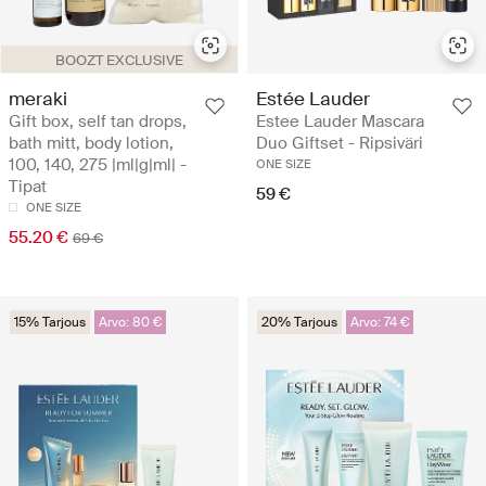
BOOZT EXCLUSIVE
meraki
Estée Lauder
Gift box, self tan drops,
Estee Lauder Mascara
bath mitt, body lotion,
Duo Giftset - Ripsiväri
100, 140, 275 |ml|g|ml| -
ONE SIZE
Tipat
59 €
ONE SIZE
55.20 €
69 €
15% Tarjous
Arvo: 80 €
20% Tarjous
Arvo: 74 €