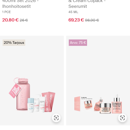
400ml Set 2026 -
& Cream Copack -
Ihonhoitosetit
Seerumit
1 PCE
45 ML
20.80 €
69.23 €
26 €
98.90 €
20% Tarjous
Arvo: 75 €