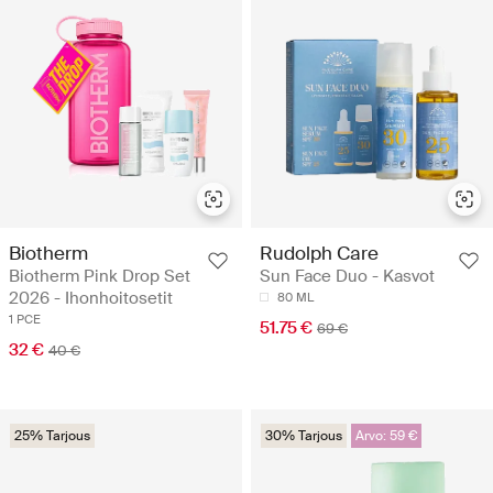
Biotherm
Rudolph Care
Biotherm Pink Drop Set
Sun Face Duo - Kasvot
2026 - Ihonhoitosetit
80 ML
1 PCE
51.75 €
69 €
32 €
40 €
25% Tarjous
30% Tarjous
Arvo: 59 €