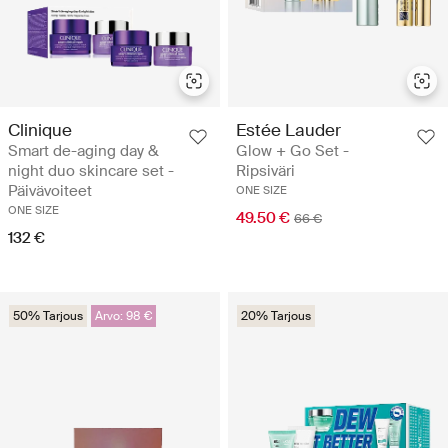
Clinique
Estée Lauder
Smart de-aging day &
Glow + Go Set -
night duo skincare set -
Ripsiväri
Päivävoiteet
ONE SIZE
ONE SIZE
49.50 €
66 €
132 €
50% Tarjous
Arvo: 98 €
20% Tarjous