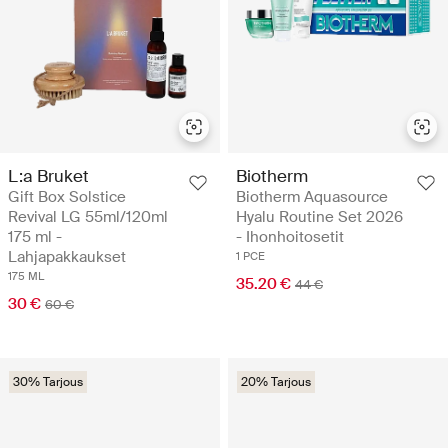
L:a Bruket
Biotherm
Gift Box Solstice
Biotherm Aquasource
Revival LG 55ml/120ml
Hyalu Routine Set 2026
175 ml -
- Ihonhoitosetit
Lahjapakkaukset
1 PCE
175 ML
35.20 €
44 €
30 €
60 €
30% Tarjous
20% Tarjous