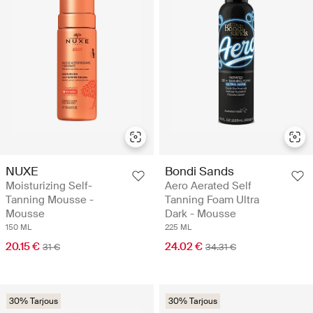
NUXE
Bondi Sands
Moisturizing Self-
Aero Aerated Self
Tanning Mousse -
Tanning Foam Ultra
Mousse
Dark - Mousse
150 ML
225 ML
20.15 €
24.02 €
31 €
34.31 €
30% Tarjous
30% Tarjous