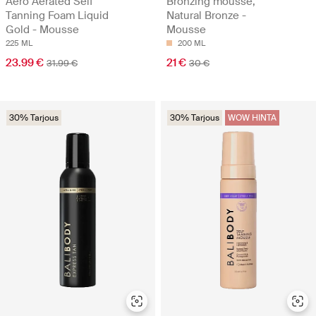
Aero Aerated Self
Bronzing mousse,
Tanning Foam Liquid
Natural Bronze -
Gold - Mousse
Mousse
225 ML
200 ML
23.99 €
21 €
31.99 €
30 €
30% Tarjous
30% Tarjous
WOW HINTA