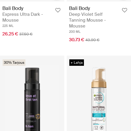
Bali Body
Bali Body
Express Ultra Dark -
Deep Violet Self
Mousse
Tanning Mousse -
Mousse
225 ML
200 ML
26.25 €
37.50 €
30.73 €
43.90 €
30% Tarjous
+ Lahja