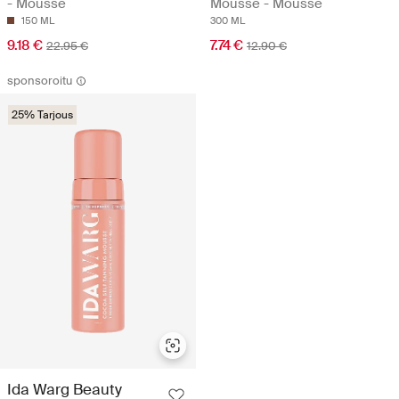
- Mousse
Mousse - Mousse
150 ML
300 ML
9.18 €
7.74 €
22.95 €
12.90 €
sponsoroitu
25% Tarjous
Ida Warg Beauty