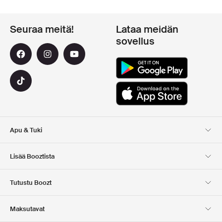
Seuraa meitä!
Lataa meidän
sovellus
Apu & Tuki
Asiakaspalvelu
Toimitus
Lisää Booztista
Palautukset
Maksu
Tietoa Meista
Virallinen alennuskoodi
Tutustu Boozt
Lahjakortit
Sovelluksemme
Urat
Yrityksen tiedot
Club Boozt
Maksutavat
Investor relations
Vastuullisuus