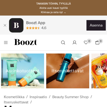
TAKAISIN TÖIHIN, TYYLILLÄ
Aloita uusi kausi tyylillä
Klikkaa ja osta nyt →
Boozt App
asenna
4.6
0
0
Matk
Aurinkotuotteet
Itseruskettavat
pa
Kosmetiikka
Inspiraatio
Beauty Summer Shop
Itseruskettavat