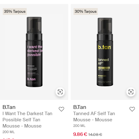
35% Tarjous
30% Tarjous
B.Tan
B.Tan
I Want The Darkest Tan
Tanned AF Self Tan
Possible Self Tan
Mousse - Mousse
Mousse - Mousse
200 ML
200 ML
9.86 €
14.08 €