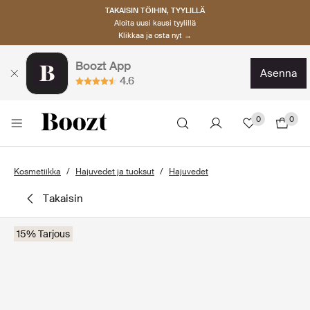
TAKAISIN TÖIHIN, TYYLILLÄ
Aloita uusi kausi tyylillä
Klikkaa ja osta nyt →
Boozt App
asenna
4.6
0
0
Kosmetiikka
Hajuvedet ja tuoksut
Hajuvedet
takaisin
15% Tarjous