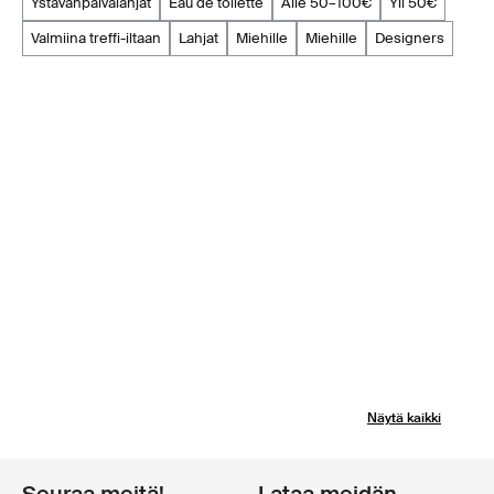
ystävänpäivälahjat
eau de toilette
alle 50–100€
yli 50€
valmiina treffi-iltaan
lahjat
miehille
miehille
designers
Näytä kaikki