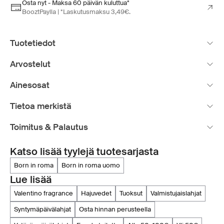
Osta nyt - Maksa 60 päivän kuluttua*
BooztPaylla | *Laskutusmaksu 3,49€.
Tuotetiedot
Arvostelut
Ainesosat
Tietoa merkistä
Toimitus & Palautus
Katso lisää tyylejä tuotesarjasta
born in roma
born in roma uomo
Lue lisää
valentino fragrance
hajuvedet
tuoksut
valmistujaislahjat
syntymäpäivälahjat
osta hinnan perusteella