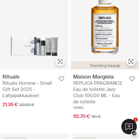
Trending beauty
Rituals
Maison Margiela
Rituals Homme - Small
REPLICA FRAGRANCE
Gift Set 2025 -
Eau de toilette Jazz
Lahjapakkaukset
Club 100.00 ML - Eau
de toilette
21.35 €
30.50 €
100ML
112.70 €
161 €
1
−