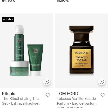
84.90 €
19.90 €
+ Lahja
Rituals
TOM FORD
The Ritual of Jing Trial
Tobacco Vanille Eau de
Set - Lahjapakkaukset
Parfum - Eau de parfum
30 ML
50 ML
100 ML