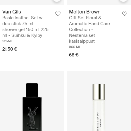
Van Gils
Molton Brown
Basic Instinct Set w.
Gift Set Floral &
deo stick 75 ml +
Aromatic Hand Care
shower gel 150 ml 225
Collection -
ml - Suihku & Kylpy
Nestemäiset
käsisaippuat
225ML
900 ML
21.50 €
68 €