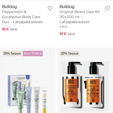
Bulldog
Bulldog
Peppermint &
Original Beard Care Kit
Eucalyptus Body Care
30+200 ml -
Duo - Lahjapakkaukset
Lahjapakkaukset
2 PCS
16 €
32 €
16 €
32 €
25% Tarjous
Arvo: 71.80 €
25% Tarjous