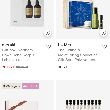
meraki
La Mer
Gift box, Northern
The Lifting &
Dawn Hand Soap + -
Moisturizing Collection
Lahjapakkaukset
Gift Set - Päivävoiteet
26.36 €
385 €
32.95 €
35% Tarjous
Arvo: 105 €