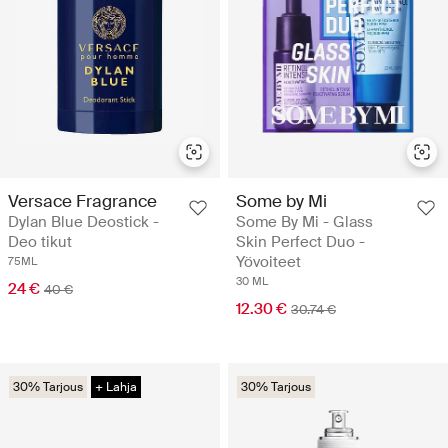
Versace Fragrance
Some by Mi
Dylan Blue Deostick -
Some By Mi - Glass
Deo tikut
Skin Perfect Duo -
Yövoiteet
75ML
30 ML
24 €
40 €
12.30 €
30.74 €
30% Tarjous
+ Lahja
30% Tarjous