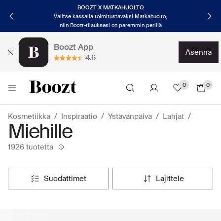
TAKAISIN TÖIHIN, TYYLILLÄ
Aloita uusi kausi tyylillä
Klikkaa ja osta nyt →
Boozt App
asenna
4.6
0
0
Kosmetiikka
Inspiraatio
Ystävänpäivä
Lahjat
Miehille
1926 tuotetta
suodattimet
lajittele