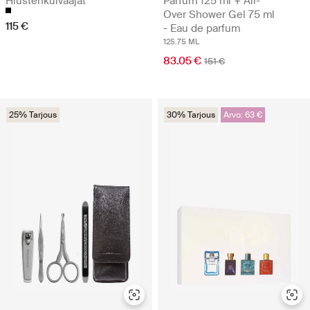
Hiustenkuivaajat
Parfum 125 ml + All-
Over Shower Gel 75 ml
115 €
- Eau de parfum
125.75 ML
83.05 €
151 €
25% Tarjous
30% Tarjous
Arvo: 63 €