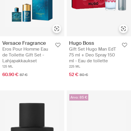
Versace Fragrance
Hugo Boss
Eros Pour Homme Eau
Gift Set Hugo Man EdT
de Toilette Gift Set -
75 ml + Deo Spray 150
Lahjapakkaukset
ml - Eau de toilette
125 ML
225 ML
60.90 €
52 €
87 €
80 €
Arvo: 85 €