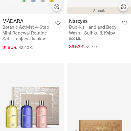
2-pack
MÁDARA
Narcyss
Botanic Activist 4-Step
Duo-kit Hand and Body
Mini Renewal Routine
Wash - Suihku & Kylpy
Set - Lahjapakkaukset
800 ML
39.53 €
31.80 €
52.71 €
42.40 €