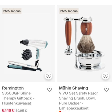
25% Tarjous
25% Tarjous
Remington
Mühle Shaving
S8500GP Shine
VIVO Set Safety Razor,
Therapy Giftpack -
Shaving Brush, Bowl,
Hiustenkuivaajat
Pure Badger -
Lahjapakkaukset
67.46 €
89.95 €