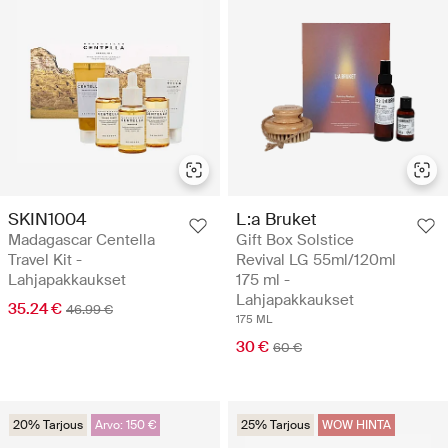
SKIN1004
L:a Bruket
Madagascar Centella
Gift Box Solstice
Travel Kit -
Revival LG 55ml/120ml
Lahjapakkaukset
175 ml -
Lahjapakkaukset
35.24 €
46.99 €
175 ML
30 €
60 €
20% Tarjous
Arvo: 150 €
25% Tarjous
WOW HINTA