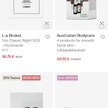
L:a Bruket
Australian Bodycare
Trio Classic Night SOS
4 products for smooth
- Huulirasvat
facial skin -
Lahjapakkaukset
42 G
36.75 €
49 €
50.70 €
77.99 €
20% Tarjous
WOW HINTA
Arvo: 467.50 €