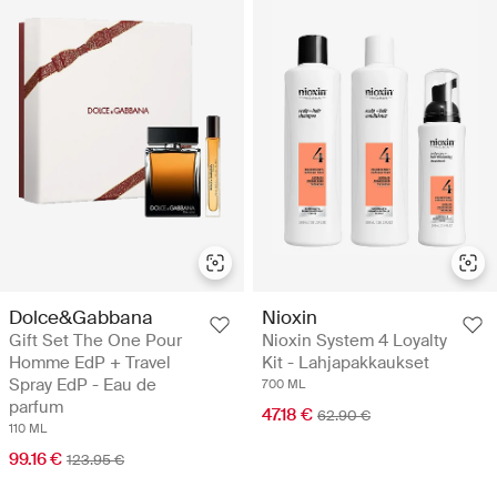
Dolce&Gabbana
Nioxin
Gift Set The One Pour
Nioxin System 4 Loyalty
Homme EdP + Travel
Kit - Lahjapakkaukset
Spray EdP - Eau de
700 ML
parfum
47.18 €
62.90 €
110 ML
99.16 €
123.95 €