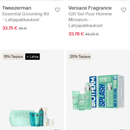
Tweezerman
Versace Fragrance
Essential Grooming Kit
Gift Set Pour Homme
- Lahjapakkaukset
Miniature -
Lahjapakkaukset
33.75 €
45 €
33.78 €
48.25 €
15% Tarjous
+ Lahja
20% Tarjous