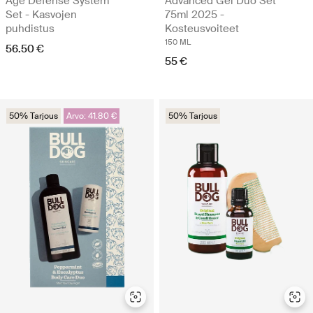
Age Defense System
Advanced Gel Duo Set
Set - Kasvojen
75ml 2025 -
puhdistus
Kosteusvoiteet
150 ML
56.50 €
55 €
50% Tarjous
Arvo: 41.80 €
50% Tarjous