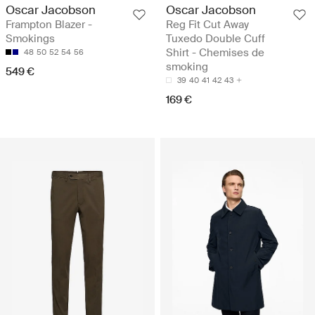
Oscar Jacobson
Oscar Jacobson
Frampton Blazer -
Reg Fit Cut Away
Smokings
Tuxedo Double Cuff
Shirt - Chemises de
48
50
52
54
56
smoking
549 €
39
40
41
42
43
169 €