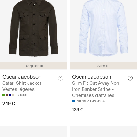
Regular fit
Slim fit
Oscar Jacobson
Oscar Jacobson
Safari Shirt Jacket -
Slim Fit Cut Away Non
Vestes légères
Iron Banker Stripe -
Chemises d'affaires
S
XXXL
38
39
41
42
43
249 €
129 €