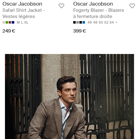
Oscar Jacobson
Oscar Jacobson
Safari Shirt Jacket -
Fogerty Blazer - Blazers
Vestes légères
à fermeture droite
M
L
XL
46
48
50
52
54
249 €
399 €