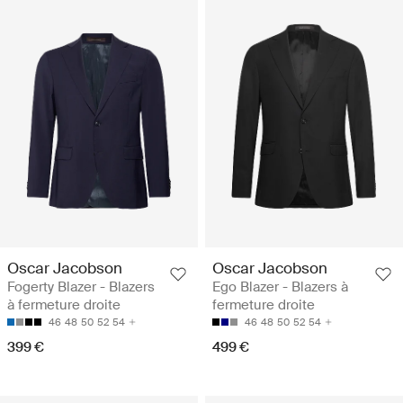
Oscar Jacobson
Oscar Jacobson
Fogerty Blazer - Blazers
Ego Blazer - Blazers à
à fermeture droite
fermeture droite
46
48
50
52
54
46
48
50
52
54
399 €
499 €