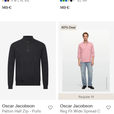
S
M
L
XL
XXL
152
154
149 €
149 €
40% Deal
Regular fit
Oscar Jacobson
Oscar Jacobson
Patton Half Zip - Pulls
Reg Fit Wide Spread C