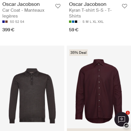
Oscar Jacobson
Oscar Jacobson
Car Coat - Manteaux
Kyran T-shirt S-S - T-
legères
Shirts
50
52
54
S
M
L
XL
XXL
399 €
59 €
35% Deal
1
−