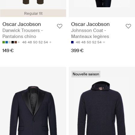
Regular fit
Oscar Jacobson
Oscar Jacobson
Danwick Trousers -
Johnsson Coat -
Pantalons chino
Manteaux legères
46
48
50
52
54
46
48
50
52
54
149 €
399 €
Nouvelle saison