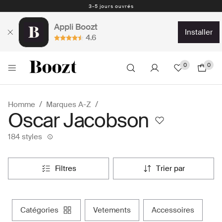
Retours faciles - 30 jours - Étiquette de retour prepayé
Appli Boozt
installer
4.6
0
0
Homme
Marques A-Z
Oscar Jacobson
184 styles
filtres
trier par
catégories
vetements
accessoires