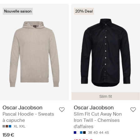
Nouvelle saison
20% Deal
Slim fit
Oscar Jacobson
Oscar Jacobson
Pascal Hoodie - Sweats
Slim Fit Cut Away Non
à capuche
Iron Twill - Chemises
d'affaires
XL
XXL
38
40
44
45
159 €