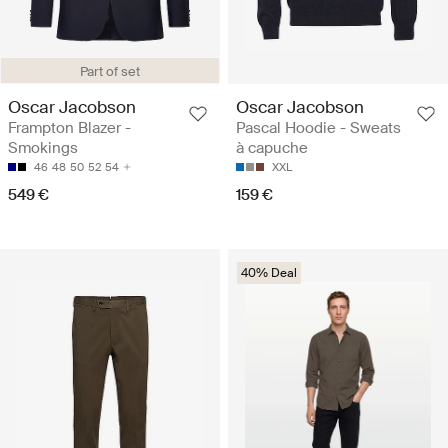
Part of set
Oscar Jacobson
Oscar Jacobson
Frampton Blazer -
Pascal Hoodie - Sweats
Smokings
à capuche
46
48
50
52
54
XXL
549 €
159 €
40% Deal