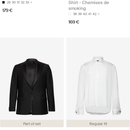
Shirt - Chemises de
29
30
31
32
33
smoking
179 €
38
39
40
41
42
169 €
Part of set
Regular fit