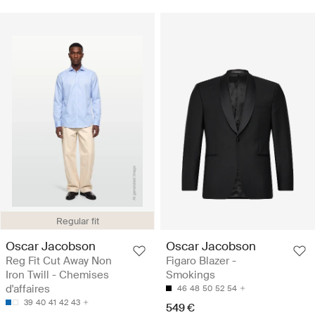
Regular fit
Oscar Jacobson
Oscar Jacobson
Reg Fit Cut Away Non
Figaro Blazer -
Iron Twill - Chemises
Smokings
d'affaires
46
48
50
52
54
39
40
41
42
43
549 €