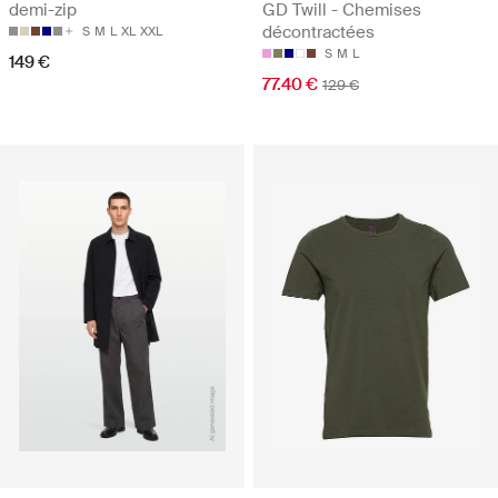
demi-zip
GD Twill - Chemises
décontractées
S
M
L
XL
XXL
S
M
L
149 €
77.40 €
129 €