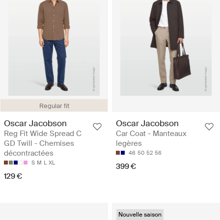
Regular fit
Oscar Jacobson
Oscar Jacobson
Reg Fit Wide Spread C
Car Coat - Manteaux
GD Twill - Chemises
legères
décontractées
46
50
52
56
S
M
L
XL
399 €
129 €
Nouvelle saison