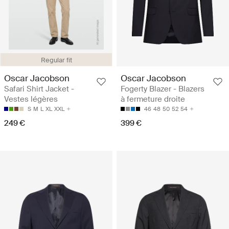
Regular fit
Oscar Jacobson
Oscar Jacobson
Safari Shirt Jacket -
Fogerty Blazer - Blazers
Vestes légères
à fermeture droite
S
M
L
XL
XXL
46
48
50
52
54
249 €
399 €