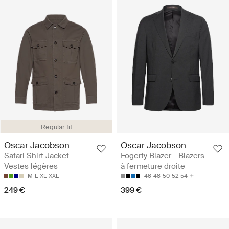
Regular fit
Oscar Jacobson
Oscar Jacobson
Safari Shirt Jacket -
Fogerty Blazer - Blazers
Vestes légères
à fermeture droite
M
L
XL
XXL
46
48
50
52
54
249 €
399 €