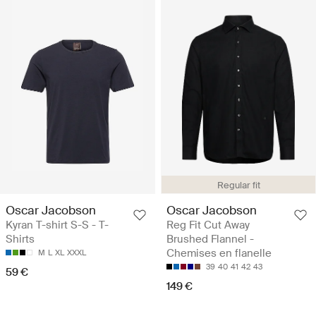
Regular fit
Oscar Jacobson
Oscar Jacobson
Kyran T-shirt S-S - T-
Reg Fit Cut Away
Shirts
Brushed Flannel -
Chemises en flanelle
M
L
XL
XXXL
39
40
41
42
43
59 €
149 €