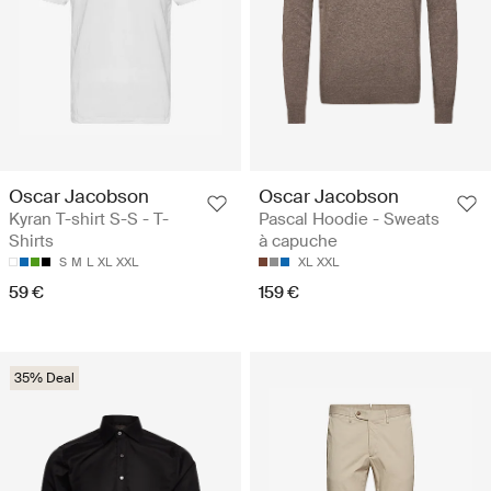
Oscar Jacobson
Oscar Jacobson
Kyran T-shirt S-S - T-
Pascal Hoodie - Sweats
Shirts
à capuche
S
M
L
XL
XXL
XL
XXL
59 €
159 €
35% Deal