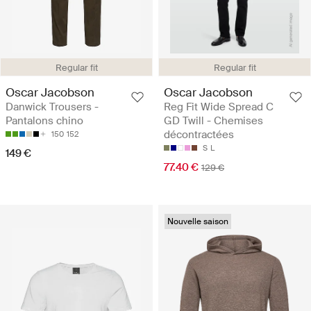
Regular fit
Regular fit
Oscar Jacobson
Oscar Jacobson
Danwick Trousers -
Reg Fit Wide Spread C
Pantalons chino
GD Twill - Chemises
décontractées
150
152
S
L
149 €
77.40 €
129 €
Nouvelle saison