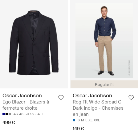
Regular fit
Oscar Jacobson
Oscar Jacobson
Ego Blazer - Blazers à
Reg Fit Wide Spread C
fermeture droite
Dark Indigo - Chemises
en jean
46
48
50
52
54
S
M
L
XL
XXL
499 €
149 €