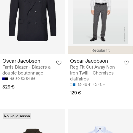
Regular fit
Oscar Jacobson
Oscar Jacobson
Farris Blazer - Blazers à
Reg Fit Cut Away Non
double boutonnage
Iron Twill - Chemises
d'affaires
48
50
52
54
56
39
40
41
42
43
529 €
129 €
Nouvelle saison