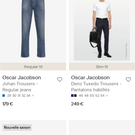
Regular fit
Slim fit
Oscar Jacobson
Oscar Jacobson
Johan Trousers -
Denz Tuxedo Trousers -
Regular jeans
Pantalons habillés
29
30
31
32
34
46
48
50
52
54
179 €
249 €
Nouvelle saison