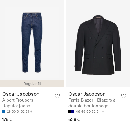
Regular fit
Oscar Jacobson
Oscar Jacobson
Albert Trousers -
Farris Blazer - Blazers à
Regular jeans
double boutonnage
29
30
31
32
33
46
48
50
52
54
179 €
529 €