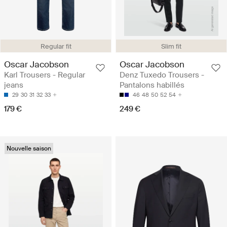
Regular fit
Slim fit
Oscar Jacobson
Oscar Jacobson
Karl Trousers - Regular
Denz Tuxedo Trousers -
jeans
Pantalons habillés
29
30
31
32
33
46
48
50
52
54
179 €
249 €
Nouvelle saison