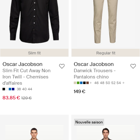
Slim fit
Regular fit
Oscar Jacobson
Oscar Jacobson
Slim Fit Cut Away Non
Danwick Trousers -
Iron Twill - Chemises
Pantalons chino
d'affaires
46
48
50
52
54
38
40
44
149 €
83.85 €
129 €
Nouvelle saison