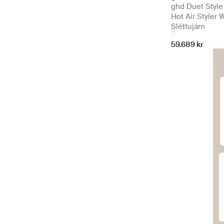
ghd Duet Style 
Hot Air Styler 
Sléttujárn
59.689 kr