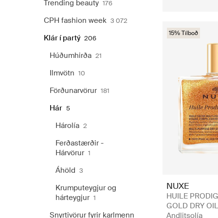
Trending beauty
176
CPH fashion week
3 072
15% Tilboð
Klár í partý
206
Húðumhirða
21
Ilmvötn
10
Förðunarvörur
181
Hár
5
Hárolía
2
Ferðastærðir -
Hárvörur
1
Áhöld
3
NUXE
Krumputeygjur og
HUILE PRODIG
hárteygjur
1
GOLD DRY OIL
Snyrtivörur fyrir karlmenn
Andlitsolía