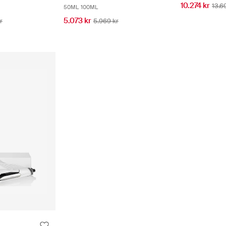
10.274 kr
13.6
50ML
100ML
5.073 kr
r
5.969 kr