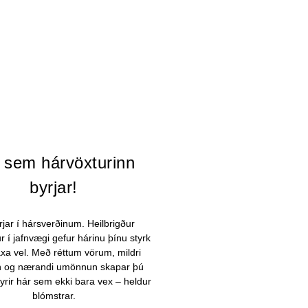
 sem hárvöxturinn
byrjar!
yrjar í hársverðinum. Heilbrigður
 í jafnvægi gefur hárinu þínu styrk
vaxa vel. Með réttum vörum, mildri
n og nærandi umönnun skapar þú
yrir hár sem ekki bara vex – heldur
blómstrar.