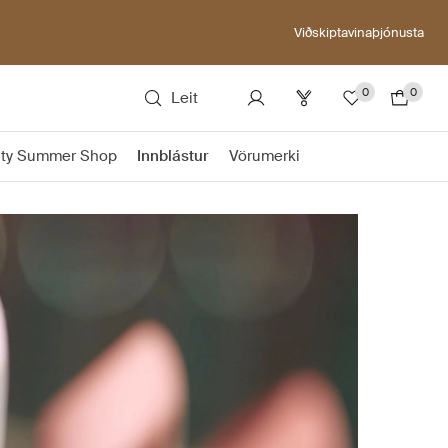
Viðskiptavinaþjónusta
0
0
Leit
ty Summer Shop
Innblástur
Vörumerki