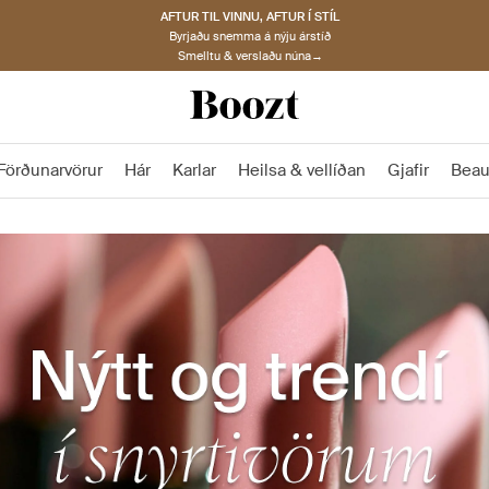
AFTUR TIL VINNU, AFTUR Í STÍL
Byrjaðu snemma á nýju árstíð
Smelltu & verslaðu núna→
Förðunarvörur
Hár
Karlar
Heilsa & vellíðan
Gjafir
Beau