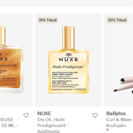
15% Tilboð
25% Tilboð
NUXE
BaByliss
IEUSE
Dry Oil, Huile
Curl & Wave T
 50 ML -
Prodigieuse® -
Krullujárn
Andlitsolía