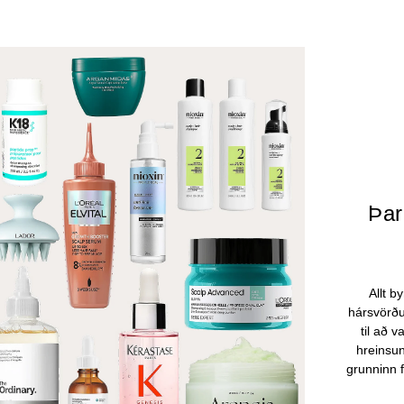
Þar
Allt b
hársvörður
til að 
hreinsu
grunninn f