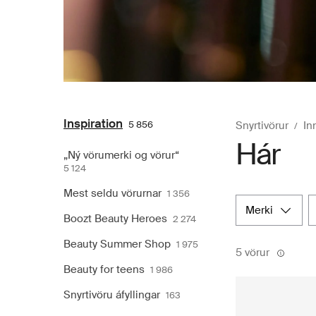
Inspiration
5 856
Snyrtivörur
In
Hár
„Ný vörumerki og vörur“
5 124
Mest seldu vörurnar
1 356
merki
Boozt Beauty Heroes
2 274
Beauty Summer Shop
1 975
5 vörur
Beauty for teens
1 986
Snyrtivöru áfyllingar
163