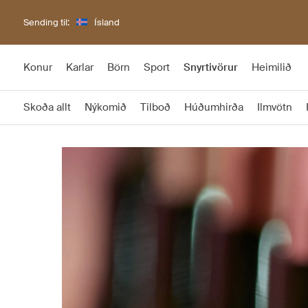
Sending til:
Ísland
Konur
Karlar
Börn
Sport
Snyrtivörur
Heimilið
Skoða allt
Nýkomið
Tilboð
Húðumhirða
Ilmvötn