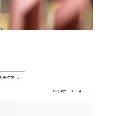
raða eftir
Display:
3
4
5