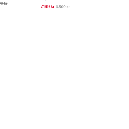
99 kr
7.199 kr
9.599 kr