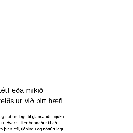
Létt eða mikið –
eiðslur við þitt hæfi
 og náttúrulegu til glansandi, mjúku
ltu. Hver stíll er hannaður til að
ka þinn stíl, tjáningu og náttúrulegt