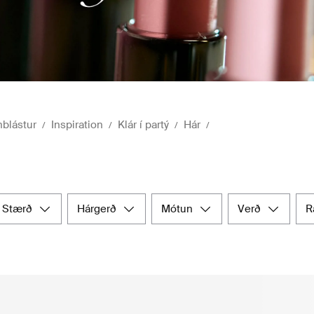
nblástur
Inspiration
Klár í partý
Hár
stærð
hárgerð
mótun
verð