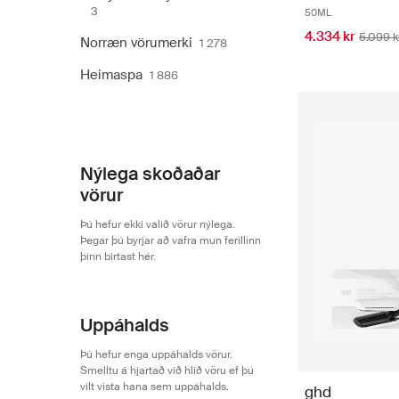
3
50ML
4.334 kr
5.099 k
Norræn vörumerki
1 278
Heimaspa
1 886
Nýlega skoðaðar
vörur
Þú hefur ekki valið vörur nýlega.
Þegar þú byrjar að vafra mun ferillinn
þinn birtast hér.
Uppáhalds
Þú hefur enga uppáhalds vörur.
Smelltu á hjartað við hlið vöru ef þú
vilt vista hana sem uppáhalds.
ghd