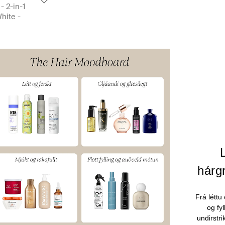
- 2-in-1
White -
hárgr
Frá léttu
og fyl
undirstri