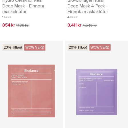
Hydro Cera-nol Real
Bio-Collagen Real
Deep Mask - Einnota
Deep Mask 4-Pack -
maskaklútur
Einnota maskaklútur
1 PCS
4 PCS
854 kr
3.411 kr
1.139 kr
4.549 kr
20% Tilboð
WOW VERÐ
20% Tilboð
WOW VERÐ