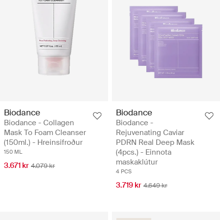
Biodance
Biodance
Biodance - Collagen
Biodance -
Mask To Foam Cleanser
Rejuvenating Caviar
(150ml.) - Hreinsifroður
PDRN Real Deep Mask
(4pcs.) - Einnota
150 ML
maskaklútur
3.671 kr
4.079 kr
4 PCS
3.719 kr
4.649 kr