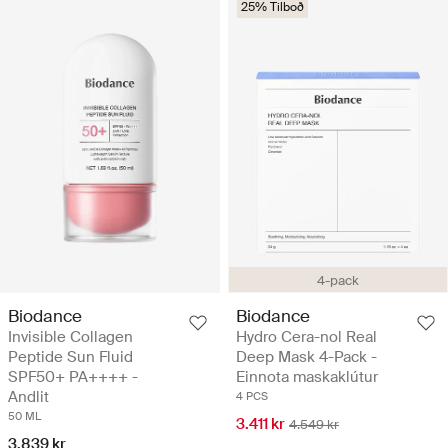
25% Tilboð
4-pack
Biodance
Biodance
Invisible Collagen
Hydro Cera-nol Real
Peptide Sun Fluid
Deep Mask 4-Pack -
SPF50+ PA++++ -
Einnota maskaklútur
Andlit
4 PCS
50 ML
3.411 kr
4.549 kr
3.839 kr