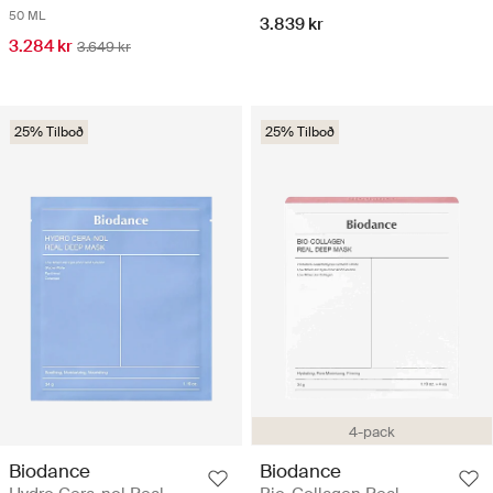
50 ML
3.839 kr
3.284 kr
3.649 kr
25% Tilboð
25% Tilboð
4-pack
Biodance
Biodance