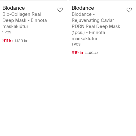
Biodance
Biodance
Bio-Collagen Real
Biodance -
Deep Mask - Einnota
Rejuvenating Caviar
maskaklútur
PDRN Real Deep Mask
(1pcs.) - Einnota
1 PCS
maskaklútur
911 kr
1.139 kr
1 PCS
919 kr
1.149 kr