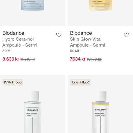
Biodance
Biodance
Hydro Cera-nol
Skin Glow Vital
Ampoule - Sermi
Ampoule - Sermi
50 ML
50 ML
8.639 kr
7.634 kr
11.519 kr
10.179 kr
15% Tilboð
15% Tilboð