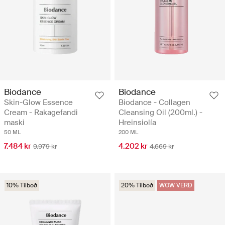
Biodance
Biodance
Skin-Glow Essence
Biodance - Collagen
Cream - Rakagefandi
Cleansing Oil (200ml.) -
maski
Hreinsiolía
50 ML
200 ML
7.484 kr
4.202 kr
9.979 kr
4.669 kr
10% Tilboð
20% Tilboð
WOW VERÐ