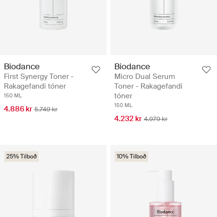
Biodance
Biodance
First Synergy Toner -
Micro Dual Serum
Rakagefandi tóner
Toner - Rakagefandi
tóner
150 ML
150 ML
4.886 kr
5.749 kr
4.232 kr
4.979 kr
25% Tilboð
10% Tilboð