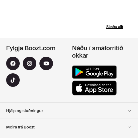
Skoða allt
Fylgja Boozt.com
Náðu í smáforritið
okkar
Hjálp og stuðningur
Viðskiptavinaþjónusta
Afhending
Meira frá Boozt
SKIL
GREIÐSLA