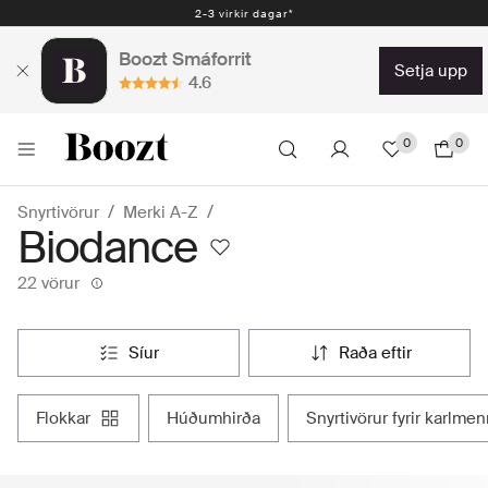
2-3 virkir dagar*
Boozt Smáforrit
setja upp
4.6
0
0
Snyrtivörur
Merki A-Z
Biodance
22 vörur
síur
raða eftir
flokkar
húðumhirða
snyrtivörur fyrir karlme