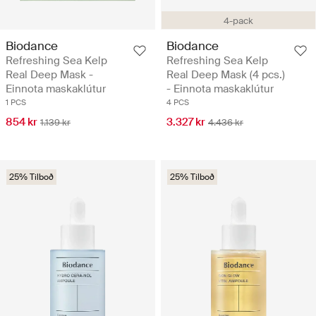
4-pack
Biodance
Biodance
Refreshing Sea Kelp
Refreshing Sea Kelp
Real Deep Mask -
Real Deep Mask (4 pcs.)
Einnota maskaklútur
- Einnota maskaklútur
1 PCS
4 PCS
854 kr
3.327 kr
1.139 kr
4.436 kr
25% Tilboð
25% Tilboð