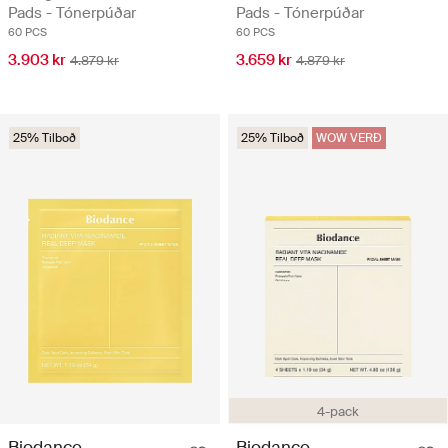
Pads - Tónerpúðar
Pads - Tónerpúðar
60 PCS
60 PCS
3.903 kr
3.659 kr
4.879 kr
4.879 kr
25% Tilboð
25% Tilboð
WOW VERÐ
4-pack
Biodance
Biodance