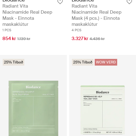
Radiant Vita
Radiant Vita
Niacinamide Real Deep
Niacinamide Real Deep
Mask - Einnota
Mask (4 pcs.) - Einnota
maskaklútur
maskaklútur
1 PCS
4 PCS
854 kr
3.327 kr
1.139 kr
4.436 kr
25% Tilboð
25% Tilboð
WOW VERÐ