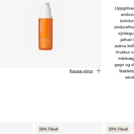
Uppgötvað
andoxu
ávöxtu
sindurefn
sýnileg
jafnar
aukna koll
hrukkur og
mikilvæg
gegn og d
Kaupa vörur
litable
sérs
25% Tilboð
20% Tilboð