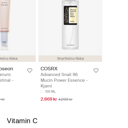
ivöru-tíska
Snyrtivöru-tíska
Joseon
COSRX
Serum:
Advanced Snail 96
tinal -
Mucin Power Essence -
Kjarni
100 ML
2.869 kr
 kr
4.099 kr
Vitamin C