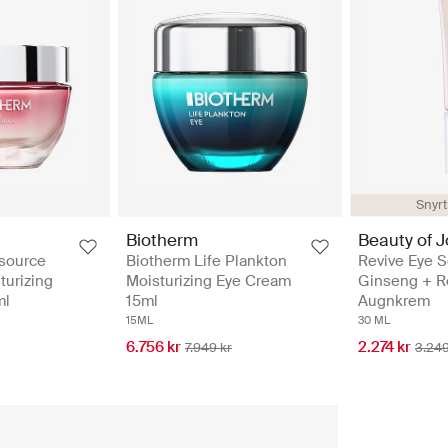
Snyrt
Beauty of 
Biotherm
Revive Eye 
source
Biotherm Life Plankton
Ginseng + Re
turizing
Moisturizing Eye Cream
Augnkrem
ml
15ml
30 ML
15ML
2.274 kr
6.756 kr
3.249
7.949 kr