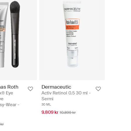
as Roth
Dermaceutic
x® Eye
Activ Retinol 0.5 30 ml -
ye
Sermi
sy-Wear -
30 ML
9.809 kr
10.899 kr
 kr