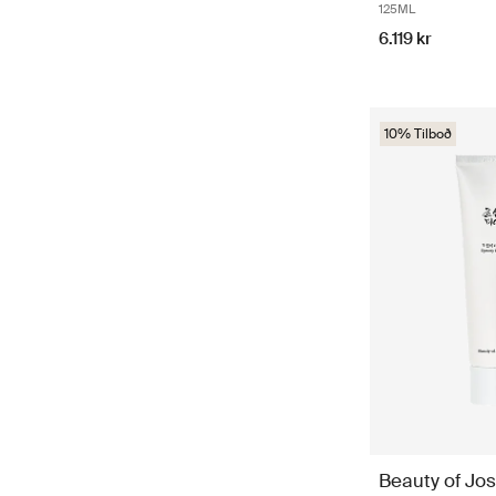
125ML
6.119 kr
10% Tilboð
Beauty of Jo