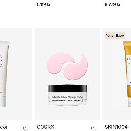
8.779 kr
6.119 kr
10% Tilboð
seon
COSRX
SKIN1004