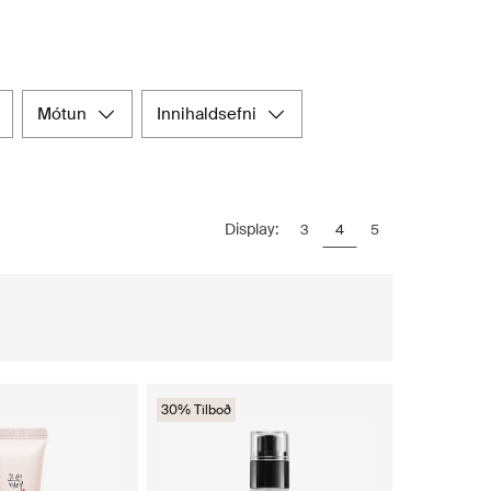
mótun
innihaldsefni
Display:
3
4
5
30% Tilboð