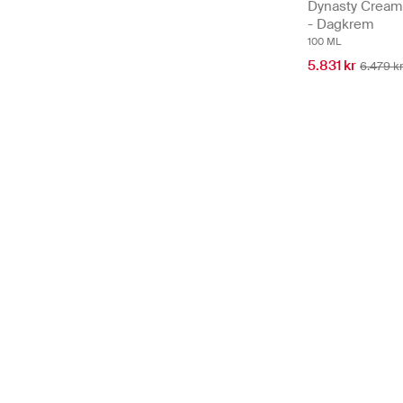
Dynasty Cream 
- Dagkrem
100 ML
5.831 kr
6.479 k