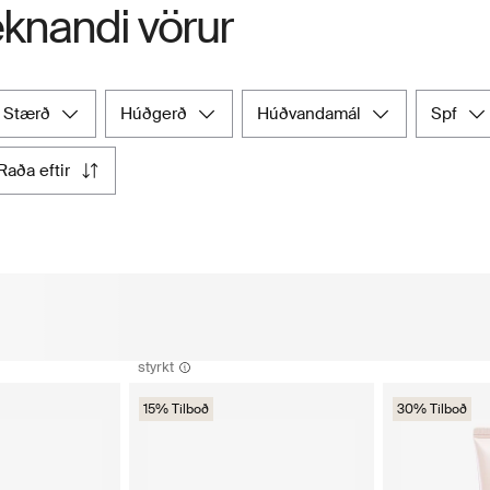
knandi vörur
stærð
húðgerð
húðvandamál
spf
raða eftir
styrkt
15% Tilboð
30% Tilboð