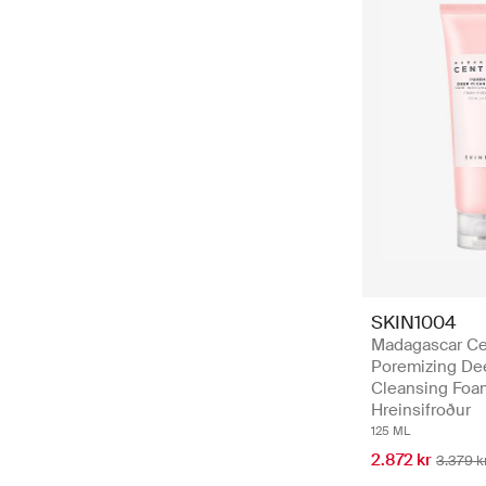
SKIN1004
Madagascar Ce
Poremizing De
Cleansing Foa
Hreinsifroður
125 ML
2.872 kr
3.379 k