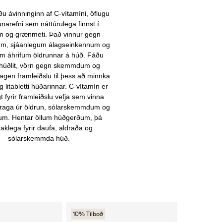
u ávinninginn af C-vítamíni, öflugu
narefni sem náttúrulega finnst í
m og grænmeti. Það vinnur gegn
um, sjáanlegum álagseinkennum og
um áhrifum öldrunnar á húð. Fáðu
i húðlit, vörn gegn skemmdum og
agen framleiðslu til þess að minnka
 litabletti húðarinnar. C-vítamín er
t fyrir framleiðslu vefja sem vinna
raga úr öldrun, sólarskemmdum og
ttum. Hentar öllum húðgerðum, þá
taklega fyrir daufa, aldraða og
sólarskemmda húð.
10% Tilboð