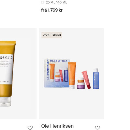
20 ML
140 ML
frá 1.769 kr
25% Tilboð
Ole Henriksen