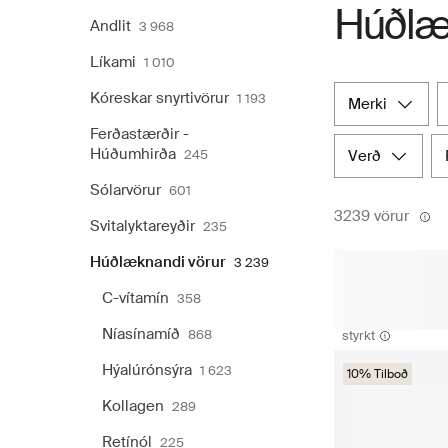
Húðlæ
Andlit
3 968
Líkami
1 010
Kóreskar snyrtivörur
1 193
merki
Ferðastærðir -
Húðumhirða
245
verð
Sólarvörur
601
3239 vörur
Svitalyktareyðir
235
Húðlæknandi vörur
3 239
C-vítamín
358
Níasínamíð
868
styrkt
Hýalúrónsýra
1 623
10% Tilboð
Kollagen
289
Retínól
225