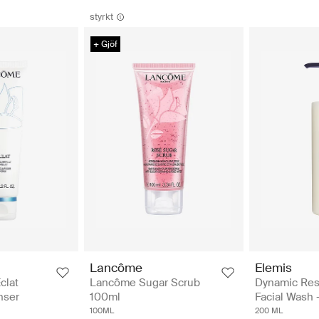
styrkt
+ Gjöf
Elemis
Lancôme
Dynamic Res
clat
Lancôme Sugar Scrub
Facial Wash 
nser
100ml
200 ML
100ML