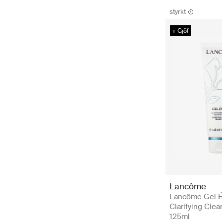
styrkt
+ Gjöf
Lancôme
Lancôme Gel É
Clarifying Clea
125ml