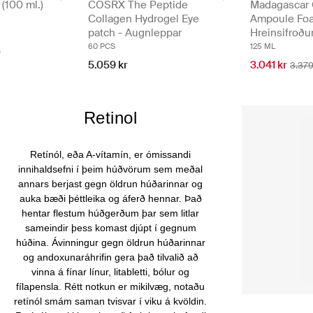
(100 ml.)
COSRX The Peptide
Madagascar 
Collagen Hydrogel Eye
Ampoule Fo
patch - Augnleppar
Hreinsifroðu
60 PCS
125 ML
r
5.059 kr
3.041 kr
3.379
Retinol
Retínól, eða A-vítamín, er ómissandi
innihaldsefni í þeim húðvörum sem meðal
annars berjast gegn öldrun húðarinnar og
auka bæði þéttleika og áferð hennar. Það
hentar flestum húðgerðum þar sem litlar
sameindir þess komast djúpt í gegnum
húðina. Ávinningur gegn öldrun húðarinnar
og andoxunaráhrifin gera það tilvalið að
vinna á fínar línur, litabletti, bólur og
fílapensla. Rétt notkun er mikilvæg, notaðu
retínól smám saman tvisvar í viku á kvöldin.