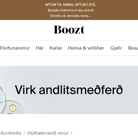
AFTUR TIL VINNU, AFTUR Í STÍL
Byrjaðu snemma á nýju árstíð
Smelltu & verslaðu núna→
Förðunarvörur
Hár
Karlar
Heilsa & vellíðan
Gjafir
Bea
ðumhirða
Húðlæknandi vörur