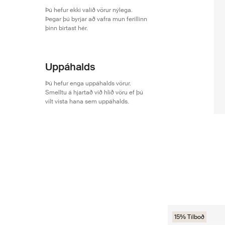
Þú hefur ekki valið vörur nýlega.
Þegar þú byrjar að vafra mun ferillinn
þinn birtast hér.
Uppáhalds
Þú hefur enga uppáhalds vörur.
Smelltu á hjartað við hlið vöru ef þú
vilt vista hana sem uppáhalds.
15% Tilboð