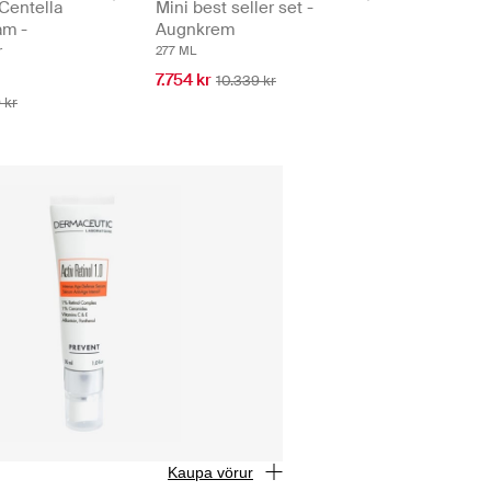
Centella
Mini best seller set -
am -
Augnkrem
r
277 ML
7.754 kr
10.339 kr
 kr
Kaupa vörur