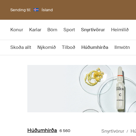
Sending til:
Ísland
Konur
Karlar
Börn
Sport
Snyrtivörur
Heimilið
Skoða allt
Nýkomið
Tilboð
Húðumhirða
Ilmvötn
Húðumhirða
6 560
Snyrtivörur
Hú