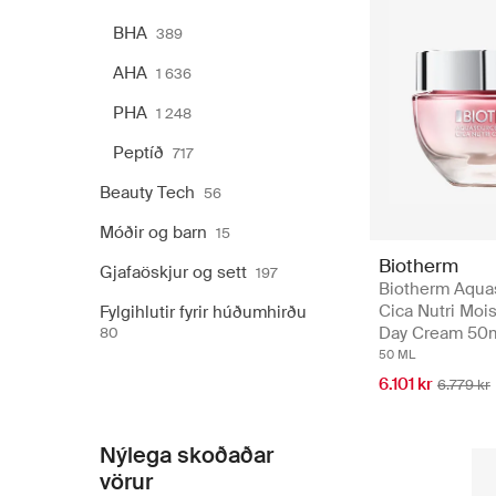
BHA
389
AHA
1 636
PHA
1 248
Peptíð
717
Beauty Tech
56
Móðir og barn
15
Biotherm
Gjafaöskjur og sett
197
Biotherm Aqua
Cica Nutri Mois
Fylgihlutir fyrir húðumhirðu
Day Cream 50
80
50 ML
6.101 kr
6.779 kr
Nýlega skoðaðar
vörur