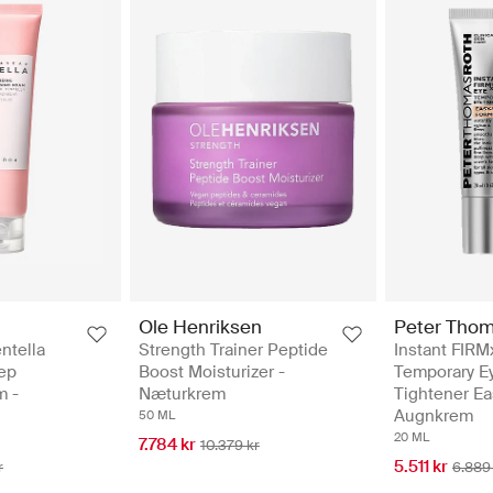
Ole Henriksen
Peter Thom
ntella
Strength Trainer Peptide
Instant FIRM
ep
Boost Moisturizer -
Temporary E
m -
Næturkrem
Tightener Ea
Augnkrem
50 ML
20 ML
7.784 kr
10.379 kr
5.511 kr
r
6.889