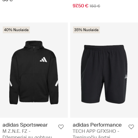
97.50 €
150 €
40% Nuolaida
35% Nuolaida
adidas Sportswear
adidas Performance
M Z.N.E. FZ -
TECH APP GFXSHO -
Džemperiai su gobtuvu
Treniruočių šortai