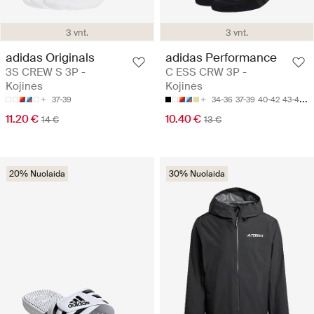
3 vnt.
3 vnt.
adidas Originals
adidas Performance
3S CREW S 3P -
C ESS CRW 3P -
Kojinės
Kojinės
37-39
34-36
37-39
40-42
43-45
4
11.20 €
10.40 €
14 €
13 €
20% Nuolaida
30% Nuolaida