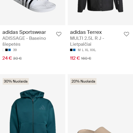
adidas Sportswear
adidas Terrex
ADISSAGE - Baseino
MULTI 2.5L R J -
šlepetės
Lietpalčiai
39
M
L
XL
XXL
24 €
112 €
30 €
160 €
30% Nuolaida
20% Nuolaida