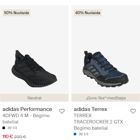
50% Nuolaida
40% Nuolaida
Neutral
„Gore-Tex“ medžiaga
adidas Performance
adidas Terrex
4DFWD 4 M - Bėgimo
TERREX
bateliai
TRACEROCKER 2 GTX -
Bėgimo bateliai
39 1/3
39 1/3
110 €
220 €