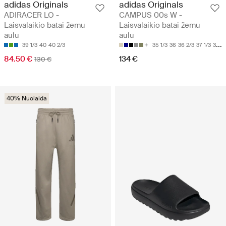
adidas Originals
adidas Originals
ADIRACER LO -
CAMPUS 00s W -
Laisvalaikio batai žemu
Laisvalaikio batai žemu
aulu
aulu
39 1/3
40
40 2/3
35 1/3
36
36 2/3
37 1/3
38
84.50 €
134 €
130 €
40% Nuolaida