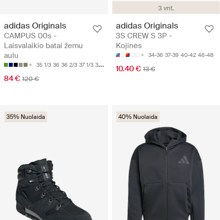
3 vnt.
adidas Originals
adidas Originals
CAMPUS 00s -
3S CREW S 3P -
Laisvalaikio batai žemu
Kojinės
aulu
34-36
37-39
40-42
46-48
35 1/3
36
36 2/3
37 1/3
38
10.40 €
13 €
84 €
120 €
35% Nuolaida
40% Nuolaida