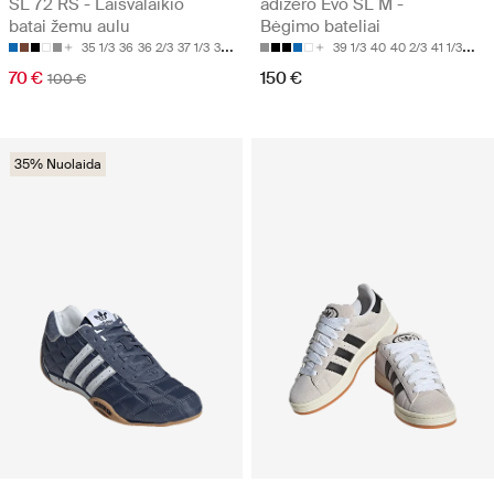
SL 72 RS - Laisvalaikio
adizero Evo SL M -
batai žemu aulu
Bėgimo bateliai
35 1/3
36
36 2/3
37 1/3
38
39 1/3
40
40 2/3
41 1/3
42
70 €
150 €
100 €
35% Nuolaida