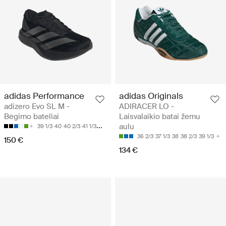
adidas Performance
adidas Originals
adizero Evo SL M -
ADIRACER LO -
Bėgimo bateliai
Laisvalaikio batai žemu
aulu
39 1/3
40
40 2/3
41 1/3
42
36 2/3
37 1/3
38
38 2/3
39 1/3
150 €
134 €