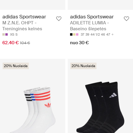
adidas Sportswear
adidas Sportswear
M Z.N.E. OHPT -
ADILETTE LUMIA -
Treninginės kelnės
Baseino šlepetės
XS
S
37
39
44 1/2
46
47
62.40 €
nuo 30 €
104 €
20% Nuolaida
20% Nuolaida