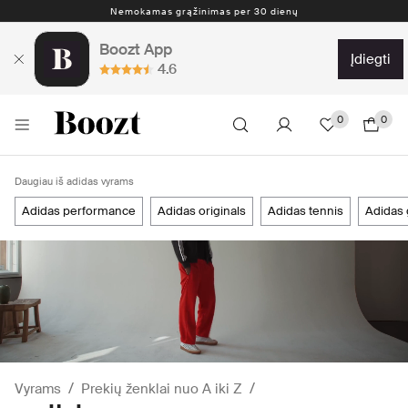
Nemokamas grąžinimas per 30 dienų
Boozt App
įdiegti
4.6
0
0
Daugiau iš adidas vyrams
adidas performance
adidas originals
adidas tennis
adidas 
Vyrams
Prekių ženklai nuo A iki Z