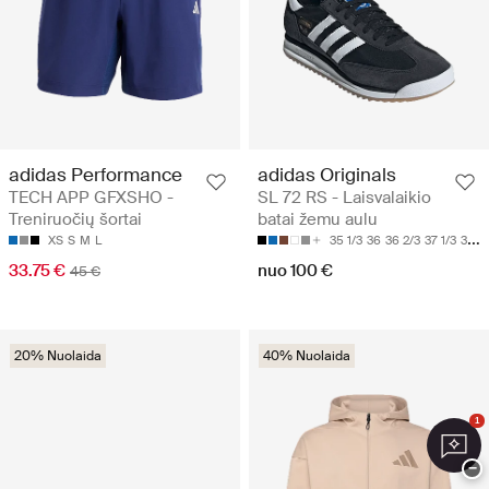
adidas Performance
adidas Originals
TECH APP GFXSHO -
SL 72 RS - Laisvalaikio
Treniruočių šortai
batai žemu aulu
XS
S
M
L
35 1/3
36
36 2/3
37 1/3
38
33.75 €
nuo 100 €
45 €
20% Nuolaida
40% Nuolaida
1
−