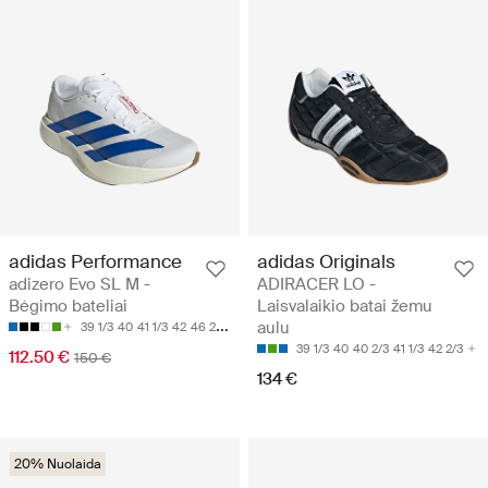
adidas Performance
adidas Originals
adizero Evo SL M -
ADIRACER LO -
Bėgimo bateliai
Laisvalaikio batai žemu
aulu
39 1/3
40
41 1/3
42
46 2/3
39 1/3
40
40 2/3
41 1/3
42 2/3
112.50 €
150 €
134 €
20% Nuolaida