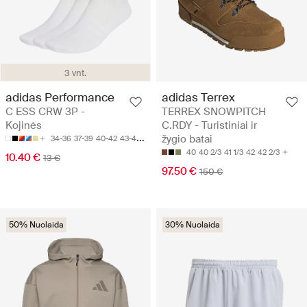
3 vnt.
adidas Performance
adidas Terrex
C ESS CRW 3P -
TERREX SNOWPITCH
Kojinės
C.RDY - Turistiniai ir
žygio batai
34-36
37-39
40-42
43-45
46-48
40
40 2/3
41 1/3
42
42 2/3
10.40 €
13 €
97.50 €
150 €
50% Nuolaida
30% Nuolaida