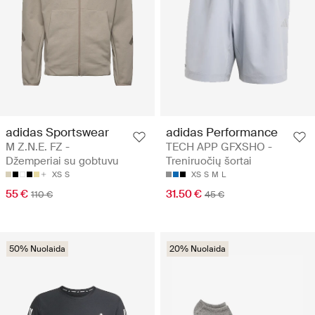
adidas Sportswear
adidas Performance
M Z.N.E. FZ -
TECH APP GFXSHO -
Džemperiai su gobtuvu
Treniruočių šortai
XS
S
XS
S
M
L
55 €
31.50 €
110 €
45 €
50% Nuolaida
20% Nuolaida