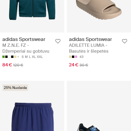
adidas Sportswear
adidas Sportswear
M Z.N.E. FZ -
ADILETTE LUMIA -
Džemperiai su gobtuvu
Basutės ir šlepetės
S
M
L
XL
XXL
43
84 €
24 €
120 €
30 €
25% Nuolaida