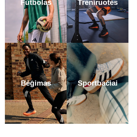
Futbolas
Treniruotės
Bėgimas
Sportbačiai