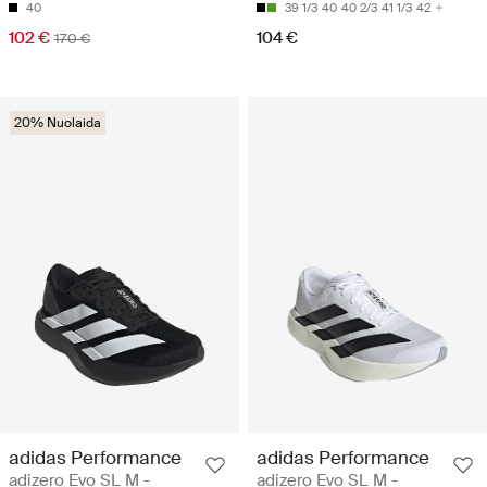
40
39 1/3
40
40 2/3
41 1/3
42
102 €
104 €
170 €
20% Nuolaida
adidas Performance
adidas Performance
adizero Evo SL M -
adizero Evo SL M -