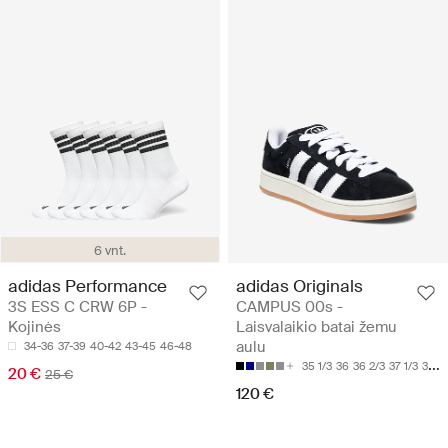
6 vnt.
adidas Performance
adidas Originals
3S ESS C CRW 6P -
CAMPUS 00s -
Kojinės
Laisvalaikio batai žemu
aulu
34-36
37-39
40-42
43-45
46-48
35 1/3
36
36 2/3
37 1/3
38
20 €
25 €
120 €