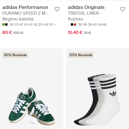
adidas Performance
adidas Originals
DURAMO SPEED 2 M -
TREFOIL LINER -
Bėgimo bateliai
Kojinės
39 1/3
41 1/3
42
42 2/3
43 1/3
35-38
39-42
43-46
80 €
10.40 €
100 €
13 €
30% Nuolaida
20% Nuolaida