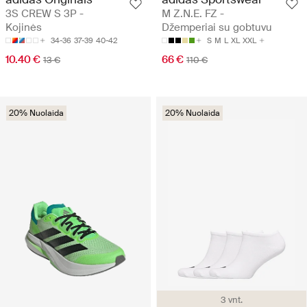
3S CREW S 3P -
M Z.N.E. FZ -
Kojinės
Džemperiai su gobtuvu
34-36
37-39
40-42
S
M
L
XL
XXL
10.40 €
66 €
13 €
110 €
20% Nuolaida
20% Nuolaida
3 vnt.