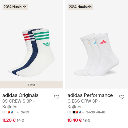
20% Nuolaida
20% Nuolaida
3 vnt.
adidas Originals
adidas Performance
3S CREW S 3P -
C ESS CRW 3P -
Kojinės
Kojinės
37-39
34-36
46-48
11.20 €
10.40 €
14 €
13 €