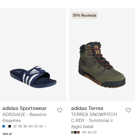
35% Nuolaida
adidas Sportswear
adidas Terrex
ADISSAGE - Baseino
TERREX SNOWPITCH
šlepetės
C.RDY - Turistiniai ir
žygio batai
37
38
39
40 1/2
42
40
43 1/3
30 €