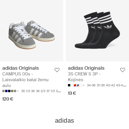
adidas Originals
adidas Originals
CAMPUS 00s -
3S CREW S 3P -
Laisvalaikio batai žemu
Kojinės
aulu
34-36
37-39
40-42
43-45
4
35 1/3
36
36 2/3
37 1/3
38
13 €
120 €
adidas