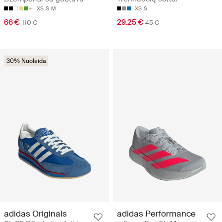
XS
S
M
XS
S
66 €
29.25 €
110 €
45 €
30% Nuolaida
adidas Originals
adidas Performance