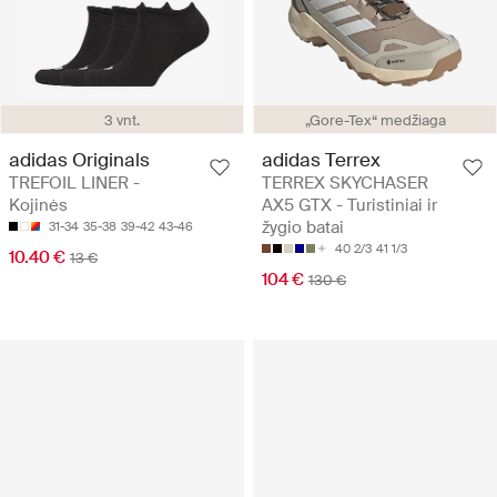
3 vnt.
„Gore-Tex“ medžiaga
adidas Originals
adidas Terrex
TREFOIL LINER -
TERREX SKYCHASER
Kojinės
AX5 GTX - Turistiniai ir
žygio batai
31-34
35-38
39-42
43-46
40 2/3
41 1/3
10.40 €
13 €
104 €
130 €