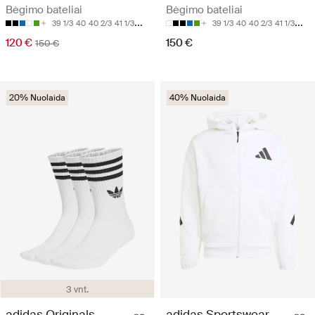
Bėgimo bateliai
Bėgimo bateliai
39 1/3
40
40 2/3
41 1/3
42
39 1/3
40
40 2/3
41 1/3
42
120 €
150 €
150 €
20% Nuolaida
40% Nuolaida
3 vnt.
adidas Originals
adidas Sportswear