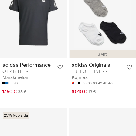
3 vnt.
adidas Performance
adidas Originals
OTR B TEE -
TREFOIL LINER -
Marškinėliai
Kojinės
XS
35-38
39-42
43-46
17.50 €
10.40 €
35 €
13 €
25% Nuolaida