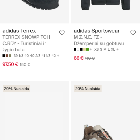
adidas Terrex
adidas Sportswear
TERREX SNOWPITCH
M Z.N.E. FZ -
C.RDY - Turistiniai ir
Džemperiai su gobtuvu
žygio batai
XS
S
M
L
XL
39 1/3
40
40 2/3
41 1/3
42
66 €
110 €
97.50 €
150 €
20% Nuolaida
20% Nuolaida