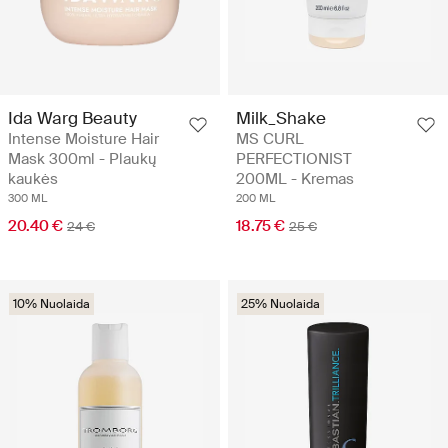
Ida Warg Beauty
Milk_Shake
Intense Moisture Hair
MS CURL
Mask 300ml - Plaukų
PERFECTIONIST
kaukės
200ML - Kremas
300 ML
200 ML
20.40 €
18.75 €
24 €
25 €
10% Nuolaida
25% Nuolaida