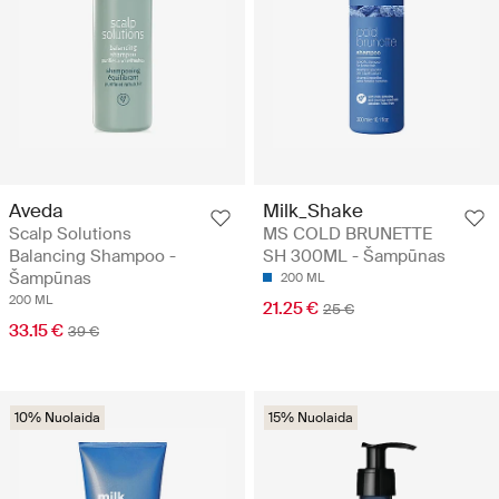
Aveda
Milk_Shake
Scalp Solutions
MS COLD BRUNETTE
Balancing Shampoo -
SH 300ML - Šampūnas
Šampūnas
200 ML
200 ML
21.25 €
25 €
33.15 €
39 €
10% Nuolaida
15% Nuolaida