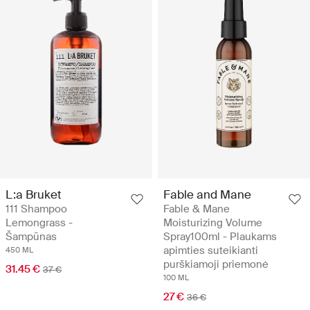
L:a Bruket
Fable and Mane
111 Shampoo
Fable & Mane
Lemongrass -
Moisturizing Volume
Šampūnas
Spray100ml - Plaukams
apimties suteikianti
450 ML
purškiamoji priemonė
31.45 €
37 €
100 ML
27 €
36 €