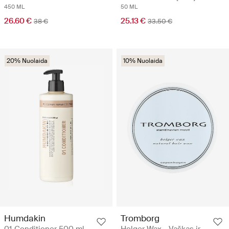
450 ML
50 ML
26.60 €
25.13 €
38 €
33.50 €
20% Nuolaida
10% Nuolaida
Humdakin
Tromborg