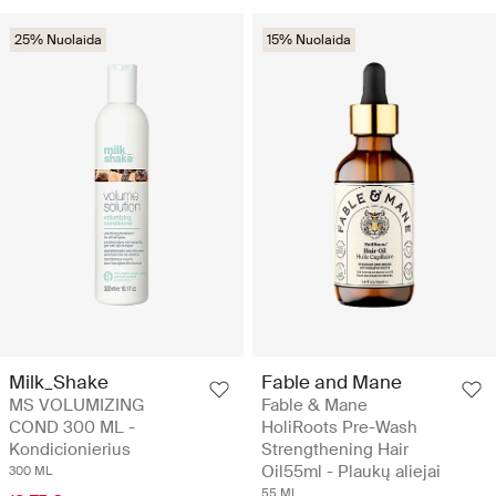
25% Nuolaida
15% Nuolaida
Milk_Shake
Fable and Mane
MS VOLUMIZING
Fable & Mane
COND 300 ML -
HoliRoots Pre-Wash
Kondicionierius
Strengthening Hair
Oil55ml - Plaukų aliejai
300 ML
55 ML