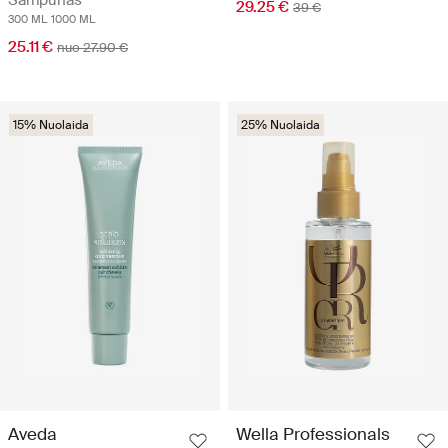
Šampūnas
29.25 €
39 €
300 ML
1000 ML
25.11 €
nuo 27.90 €
15% Nuolaida
25% Nuolaida
Aveda
Wella Professionals