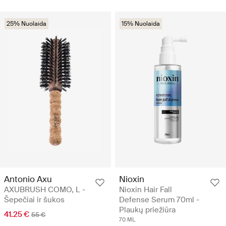
25% Nuolaida
15% Nuolaida
Antonio Axu
Nioxin
AXUBRUSH COMO, L -
Nioxin Hair Fall
Šepečiai ir šukos
Defense Serum 70ml -
Plaukų priežiūra
41.25 €
55 €
70 ML