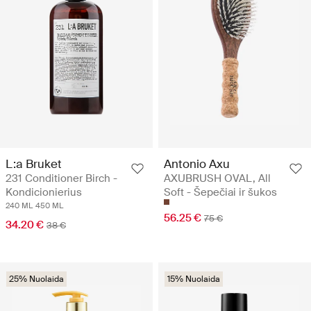
L:a Bruket
Antonio Axu
231 Conditioner Birch -
AXUBRUSH OVAL, All
Kondicionierius
Soft - Šepečiai ir šukos
240 ML
450 ML
56.25 €
75 €
34.20 €
38 €
25% Nuolaida
15% Nuolaida