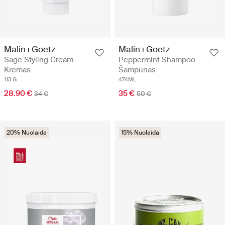
Malin+Goetz
Malin+Goetz
Sage Styling Cream -
Peppermint Shampoo -
Kremas
Šampūnas
113 G
474ML
28.90 €
35 €
34 €
50 €
20% Nuolaida
15% Nuolaida