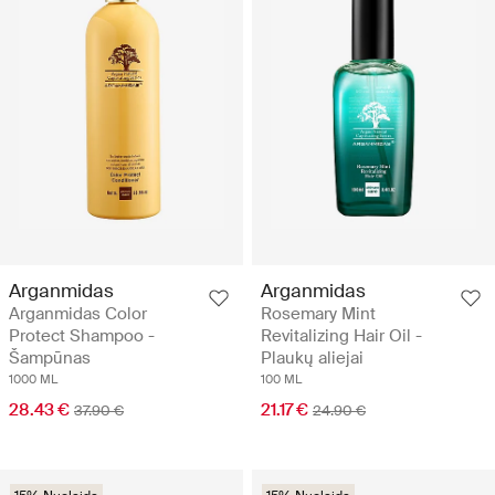
Arganmidas
Arganmidas
Arganmidas Color
Rosemary Mint
Protect Shampoo -
Revitalizing Hair Oil -
Šampūnas
Plaukų aliejai
1000 ML
100 ML
28.43 €
21.17 €
37.90 €
24.90 €