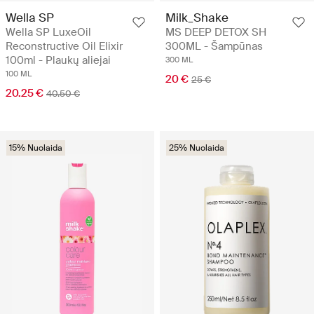
Wella SP
Milk_Shake
Wella SP LuxeOil
MS DEEP DETOX SH
Reconstructive Oil Elixir
300ML - Šampūnas
100ml - Plaukų aliejai
300 ML
100 ML
20 €
25 €
20.25 €
40.50 €
15% Nuolaida
25% Nuolaida