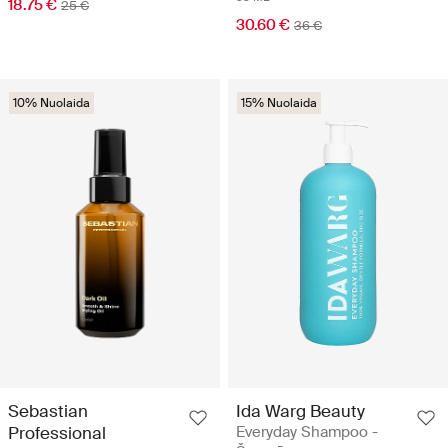
18.75 €
25 €
30.60 €
36 €
10% Nuolaida
15% Nuolaida
Sebastian
Ida Warg Beauty
Professional
Everyday Shampoo -