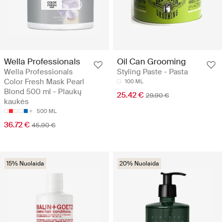
Wella Professionals
Oil Can Grooming
Wella Professionals
Styling Paste - Pasta
Color Fresh Mask Pearl
100 ML
Blond 500 ml - Plaukų
25.42 €
29.90 €
kaukės
500 ML
36.72 €
45.90 €
15% Nuolaida
20% Nuolaida