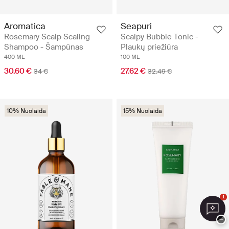
Aromatica
Seapuri
Rosemary Scalp Scaling
Scalpy Bubble Tonic -
Shampoo - Šampūnas
Plaukų priežiūra
400 ML
100 ML
30.60 €
27.62 €
34 €
32.49 €
10% Nuolaida
15% Nuolaida
1
−