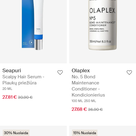
Seapuri
Olaplex
Scalpy Hair Serum -
No. 5 Bond
Plaukų priežiūra
Maintenance
Conditioner -
20 ML
Kondicionierius
27.81 €
30.90 €
100 ML
250 ML
27.68 €
36.90 €
30% Nuolaida
15% Nuolaida