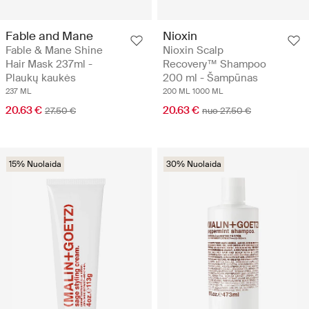
Fable and Mane
Nioxin
Fable & Mane Shine
Nioxin Scalp
Hair Mask 237ml -
Recovery™ Shampoo
Plaukų kaukės
200 ml - Šampūnas
237 ML
200 ML
1000 ML
20.63 €
20.63 €
27.50 €
nuo 27.50 €
15% Nuolaida
30% Nuolaida