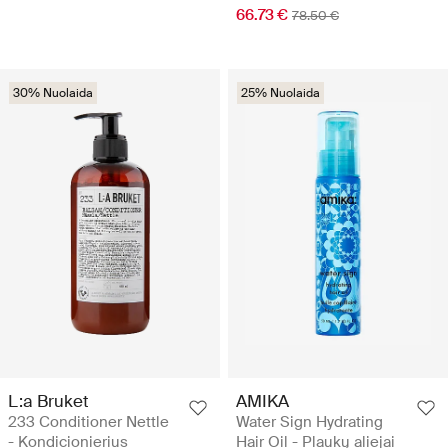
66.73 €
78.50 €
30% Nuolaida
25% Nuolaida
L:a Bruket
AMIKA
233 Conditioner Nettle
Water Sign Hydrating
- Kondicionierius
Hair Oil - Plaukų aliejai