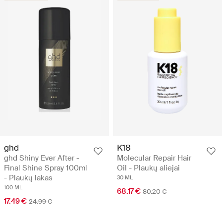
ghd
K18
ghd Shiny Ever After -
Molecular Repair Hair
Final Shine Spray 100ml
Oil - Plaukų aliejai
- Plaukų lakas
30 ML
100 ML
68.17 €
80.20 €
17.49 €
24.99 €