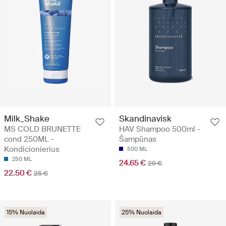
Milk_Shake
Skandinavisk
MS COLD BRUNETTE
HAV Shampoo 500ml -
cond 250ML -
Šampūnas
Kondicionierius
500 ML
250 ML
24.65 €
29 €
22.50 €
25 €
15% Nuolaida
25% Nuolaida