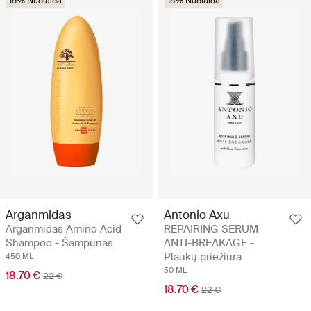
15% Nuolaida
15% Nuolaida
Arganmidas
Antonio Axu
Arganmidas Amino Acid
REPAIRING SERUM
Shampoo - Šampūnas
ANTI-BREAKAGE -
Plaukų priežiūra
450 ML
50 ML
18.70 €
22 €
18.70 €
22 €