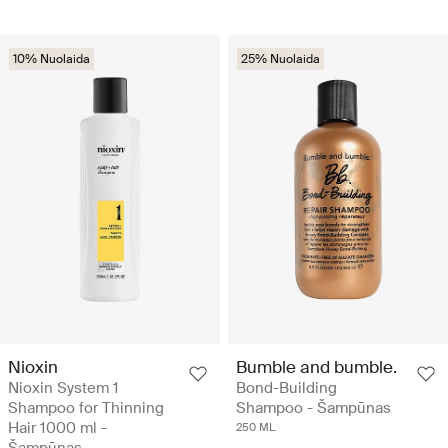
10% Nuolaida
25% Nuolaida
Nioxin
Bumble and bumble.
Nioxin System 1
Bond-Building
Shampoo for Thinning
Shampoo - Šampūnas
Hair 1000 ml -
250 ML