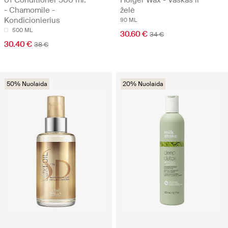
01 Conditioner 500 ml.
Holger Wax - Vaškas ir
- Chamomile -
želė
Kondicionierius
90 ML
500 ML
30.60 €
34 €
30.40 €
38 €
50% Nuolaida
20% Nuolaida