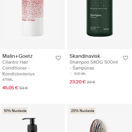
Malin+Goetz
Skandinavisk
Cilantro Hair
Shampoo SKOG 500ml
Conditioner -
- Šampūnas
Kondicionierius
500 ML
475ML
23.20 €
29 €
45.05 €
53 €
10% Nuolaida
25% Nuolaida