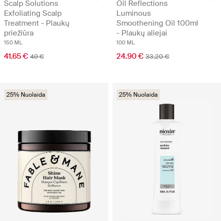
Scalp Solutions
Oil Reflections
Exfoliating Scalp
Luminous
Treatment - Plaukų
Smoothening Oil 100ml
priežiūra
- Plaukų aliejai
150 ML
100 ML
41.65 €
24.90 €
49 €
33.20 €
25% Nuolaida
25% Nuolaida