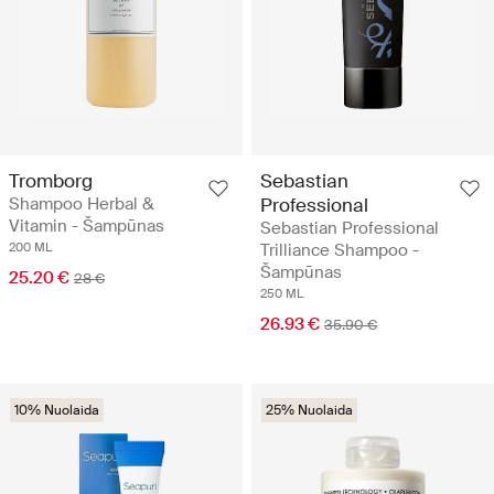
Tromborg
Sebastian
Shampoo Herbal &
Professional
Vitamin - Šampūnas
Sebastian Professional
200 ML
Trilliance Shampoo -
Šampūnas
25.20 €
28 €
250 ML
26.93 €
35.90 €
10% Nuolaida
25% Nuolaida