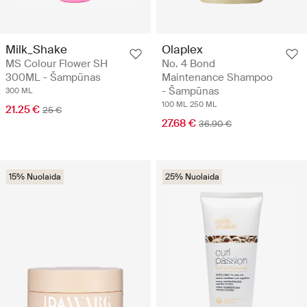
Milk_Shake
Olaplex
MS Colour Flower SH
No. 4 Bond
300ML - Šampūnas
Maintenance Shampoo
- Šampūnas
300 ML
100 ML
250 ML
21.25 €
25 €
27.68 €
36.90 €
15% Nuolaida
25% Nuolaida