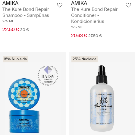
AMIKA
AMIKA
The Kure Bond Repair
The Kure Bond Repair
Shampoo - Šampūnas
Conditioner -
Kondicionierius
275 ML
275 ML
22.50 €
30 €
20.63 €
27.50 €
15% Nuolaida
25% Nuolaida