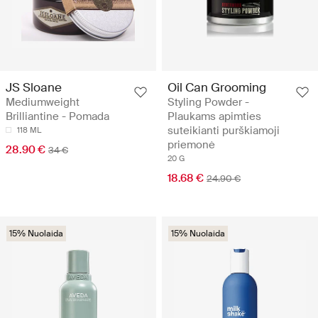
JS Sloane
Oil Can Grooming
Mediumweight
Styling Powder -
Brilliantine - Pomada
Plaukams apimties
suteikianti purškiamoji
118 ML
priemonė
28.90 €
34 €
20 G
18.68 €
24.90 €
15% Nuolaida
15% Nuolaida