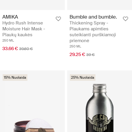
AMIKA
Bumble and bumble.
Hydro Rush Intense
Thickening Spray -
Moisture Hair Mask -
Plaukams apimties
Plaukų kaukės
suteikianti purškiamoji
priemonė
250 ML
250 ML
33.66 €
39.60 €
29.25 €
39 €
15% Nuolaida
25% Nuolaida