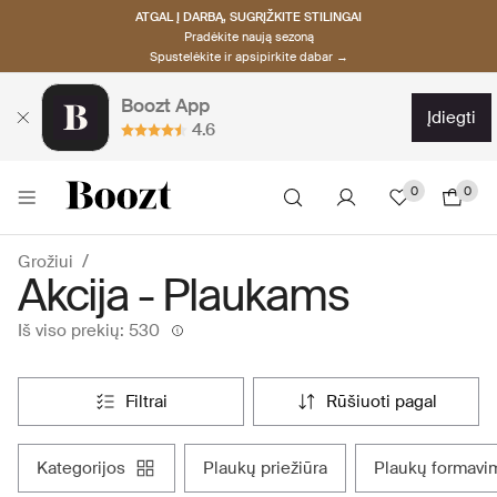
ATGAL Į DARBĄ, SUGRĮŽKITE STILINGAI
Pradėkite naują sezoną
Spustelėkite ir apsipirkite dabar →
Boozt App
įdiegti
4.6
0
0
Grožiui
Akcija - Plaukams
Iš viso prekių: 530
filtrai
rūšiuoti pagal
kategorijos
plaukų priežiūra
plaukų formav