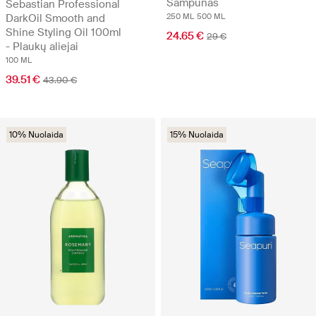
Šampūnas
Sebastian Professional
DarkOil Smooth and
250 ML
500 ML
Shine Styling Oil 100ml
24.65 €
29 €
- Plaukų aliejai
100 ML
39.51 €
43.90 €
10% Nuolaida
15% Nuolaida