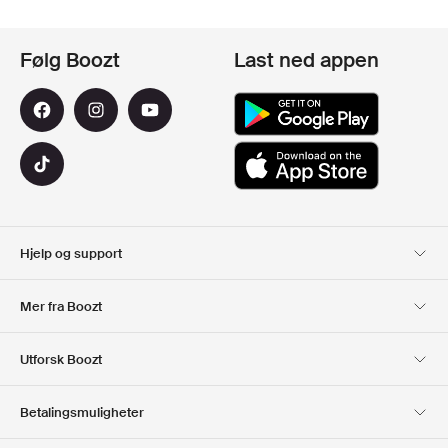
Følg Boozt
Last ned appen
Hjelp og support
Kundeservice
Levering
Mer fra Boozt
Returer
Betaling
Om Oss
Offisiell Boozt rabattkode
Utforsk Boozt
Gavekort
Våre apper
Karriere
Firmainformasjon
Club Boozt
Betalingsmuligheter
Investor relations
Ansvar