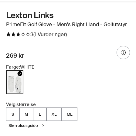
Lexton Links
PrimeFit Golf Glove - Men's Right Hand - Golfutstyr
3
(1 Vurderinger)
269 kr
Farge:
WHITE
Velg størrelse
S
M
L
XL
ML
størrelsesguide