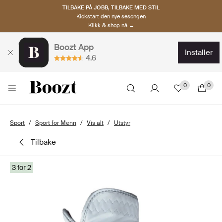
TILBAKE PÅ JOBB, TILBAKE MED STIL
Kickstart den nye sesongen
Klikk & shop nå →
Boozt App
installer
4.6
0
0
Sport
Sport for Menn
Vis alt
Utstyr
tilbake
3 for 2