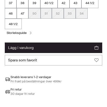
37
38
39
40 1/2
42
43
44 1/2
46
47
50
51
52
53
54
48 1/2
storleksguide
lägg i varukorg
spara som favorit
Snabb leverans 1-2 vardagar
Fri frakt på beställningar över 499kr
Fri retur
30 dagar fri retur