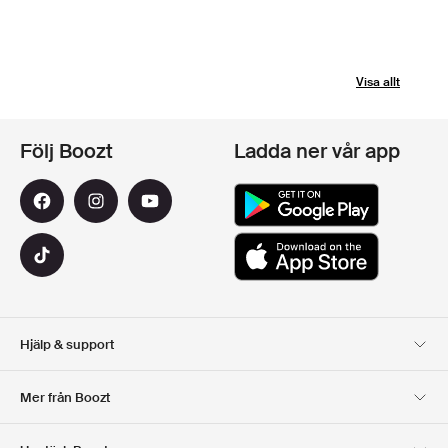
Visa allt
Följ Boozt
Ladda ner vår app
Hjälp & support
Kundservice
Leverans
Mer från Boozt
Returer
Betalning
Om Oss
Officiell Boozt Rabattkod