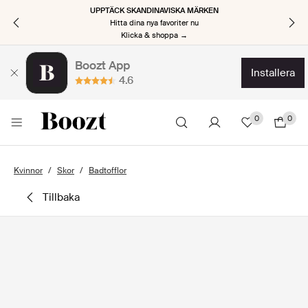
UPPTÄCK SKANDINAVISKA MÄRKEN
Hitta dina nya favoriter nu
Klicka & shoppa →
Boozt App
installera
4.6
0
0
Kvinnor
Skor
Badtofflor
tillbaka