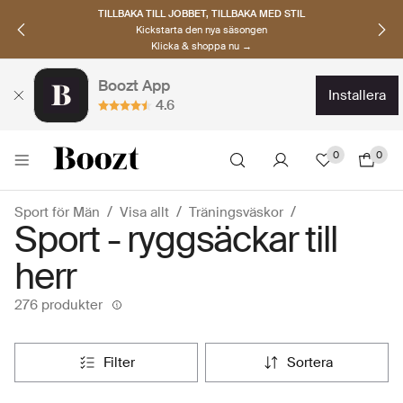
UPPTÄCK SKANDINAVISKA MÄRKEN
Hitta dina nya favoriter nu
Klicka & shoppa →
Boozt App
installera
4.6
0
0
Sport för Män
Visa allt
Träningsväskor
Sport - ryggsäckar till
herr
276 produkter
filter
sortera