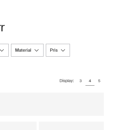
r
material
pris
Display:
3
4
5