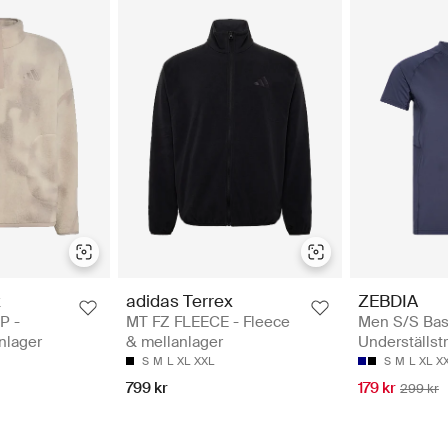
x
adidas Terrex
ZEBDIA
P -
MT FZ FLEECE - Fleece
Men S/S Bas
nlager
& mellanlager
Underställst
S
M
L
XL
XXL
S
M
L
XL
X
799 kr
179 kr
299 kr