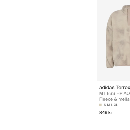
adidas Terre
MT ESS HP AO
Fleece & mella
S
M
L
XL
849 kr