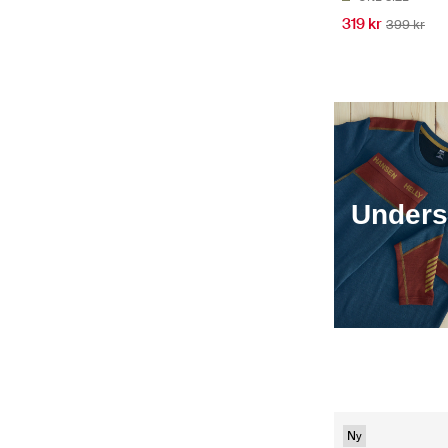
319 kr
399 kr
Underst
Ny