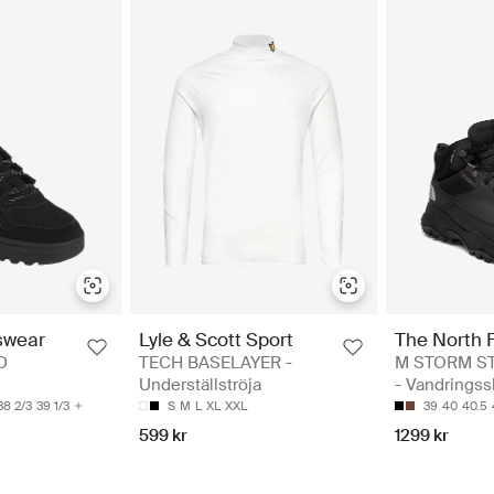
Lyle & Scott Sport
The North 
swear
TECH BASELAYER -
M STORM STR
D
Underställströja
- Vandringss
S
M
L
XL
XXL
39
40
40.5
38 2/3
39 1/3
599 kr
1299 kr