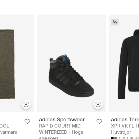
Ny
adidas Sportswear
adidas Ter
OOL -
RAPID COURT MID
XPR VK FL H 
svärmare
WINTERIZED - Höga
Huvtröjor
sneakers
S
M
L
XL
X