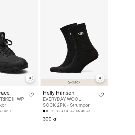
2-pack
Face
Helly Hansen
IKE III WP
EVERYDAY WOOL
kor
SOCK 2PK - Strumpor
41
42
36-38
39-41
42-44
45-47
300 kr