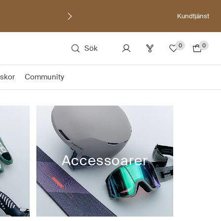
Kundtjänst
0
0
Sök
skor
Community
Accessoarer