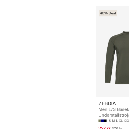
40% Deal
ZEBDIA
Men L/S Basela
Underställströj
S
M
L
XL
XX
227 kr
379 kr