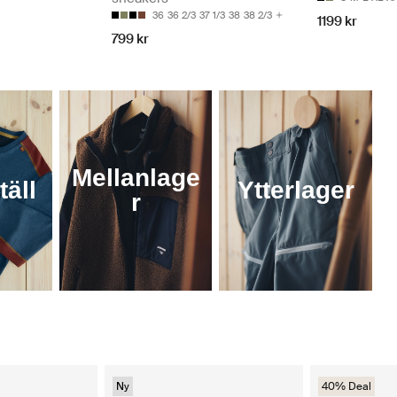
36
36 2/3
37 1/3
38
38 2/3
1199 kr
799 kr
Mellanlage
äll
Ytterlager
r
Ny
40% Deal