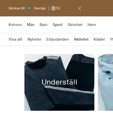
Skickas till:
Sverige
SV
Kvinnor
Män
Barn
Sport
Skönhet
Hem
Visa allt
Nyheter
Erbjudanden
Aktivitet
Kläder
Y
Underställ