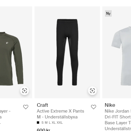
Ny
Craft
Nike
yer -
Active Extreme X Pants
Nike Jordan 
a
M - Underställsbyxa
Dri-FIT Shor
Base Layer T
L
S
M
L
XL
XXL
Underställst
600 kr