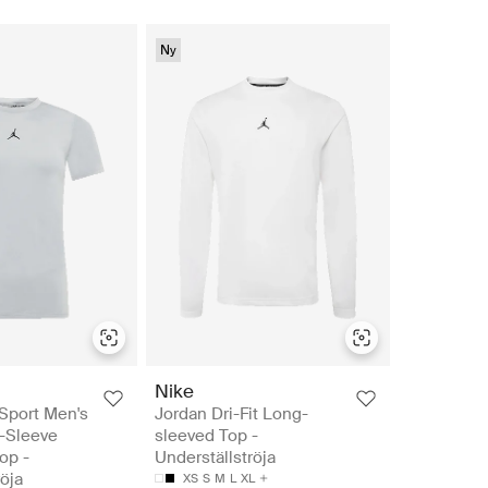
Ny
Nike
Sport Men's
Jordan Dri-Fit Long-
t-Sleeve
sleeved Top -
op -
Underställströja
röja
XS
S
M
L
XL