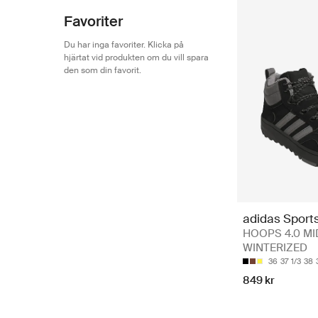
Favoriter
Du har inga favoriter. Klicka på
hjärtat vid produkten om du vill spara
den som din favorit.
adidas Sport
HOOPS 4.0 MI
WINTERIZED
36
37 1/3
38
849 kr