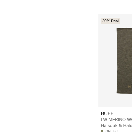
20% Deal
BUFF
LW MERINO W
Halsduk & Hal
ONE SIZE