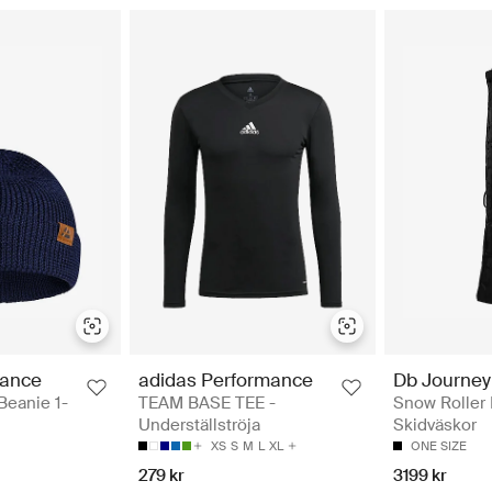
rance
adidas Performance
Db Journey
Beanie 1-
TEAM BASE TEE -
Snow Roller 
Underställströja
Skidväskor
XS
S
M
L
XL
ONE SIZE
279 kr
3199 kr