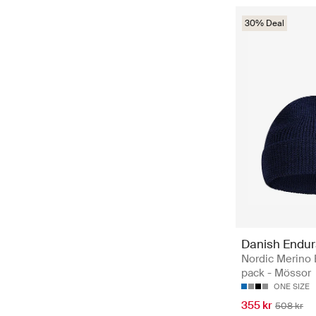
30% Deal
Danish Endu
Nordic Merino 
pack - Mössor
ONE SIZE
355 kr
508 kr