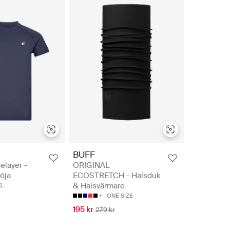
BUFF
elayer -
ORIGINAL
röja
ECOSTRETCH - Halsduk
& Halsvärmare
XL
ONE SIZE
195 kr
279 kr