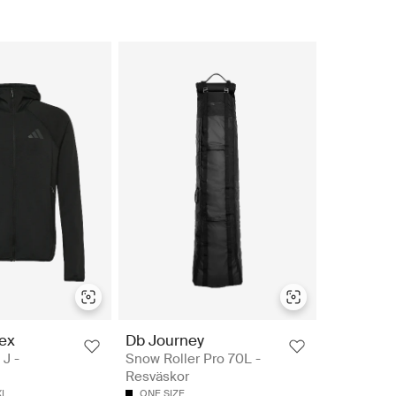
rex
Db Journey
J -
Snow Roller Pro 70L -
Resväskor
XL
ONE SIZE