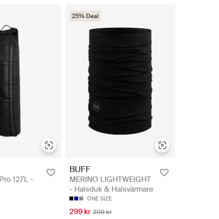
25% Deal
BUFF
Pro 127L -
MERINO LIGHTWEIGHT
- Halsduk & Halsvärmare
ONE SIZE
299 kr
399 kr