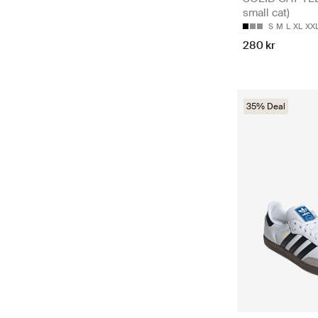
small cat)
S
M
L
XL
XX
280 kr
35% Deal