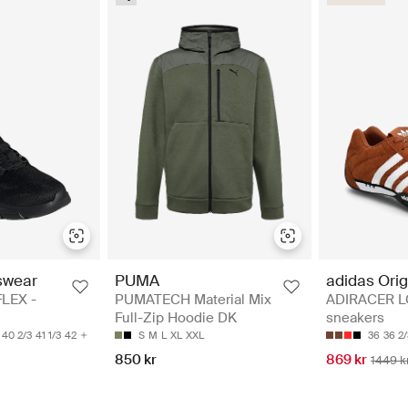
adidas Orig
swear
PUMA
ADIRACER LO
LEX -
PUMATECH Material Mix
sneakers
Full-Zip Hoodie DK
36
36 2/
40 2/3
41 1/3
42
S
M
L
XL
XXL
869 kr
850 kr
1449 k