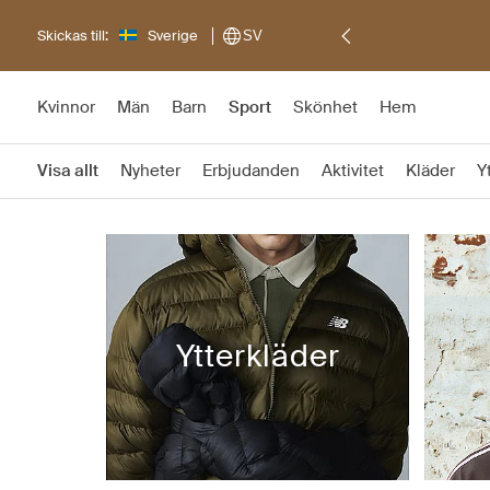
Skickas till:
Sverige
SV
Kvinnor
Män
Barn
Sport
Skönhet
Hem
Visa allt
Nyheter
Erbjudanden
Aktivitet
Kläder
Y
Ytterkläder