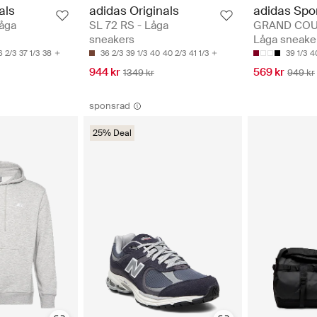
als
adidas Originals
adidas Spo
åga
SL 72 RS - Låga
GRAND COUR
sneakers
Låga sneake
6 2/3
37 1/3
38
36 2/3
39 1/3
40
40 2/3
41 1/3
39 1/3
4
944 kr
569 kr
1349 kr
949 kr
sponsrad
25% Deal