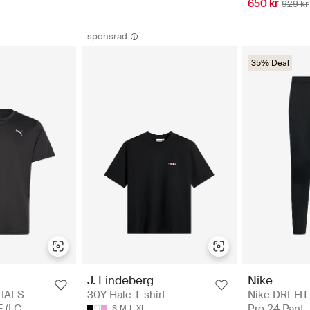
650 kr
929 kr
sponsrad
35% Deal
Nike
J. Lindeberg
Nike DRI-FI
IALS
30Y Hale T-shirt
Pro 24 Pant-
 (LC
S
M
L
XL