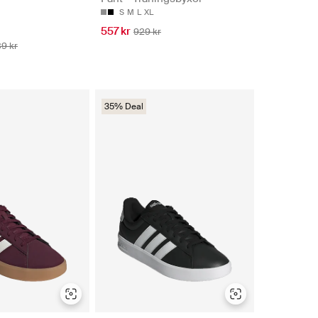
S
M
L
XL
557 kr
929 kr
39 kr
35% Deal