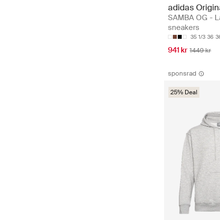
adidas Origin
SAMBA OG - L
sneakers
35 1/3
36
3
941 kr
1449 kr
sponsrad
25% Deal