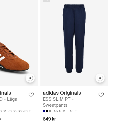
inals
adidas Originals
 - Låga
ESS SLIM PT -
Sweatpants
3
37 1/3
38
38 2/3
XS
S
M
L
XL
649 kr
r