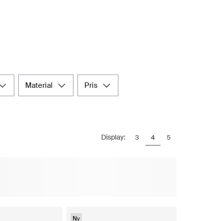
material
pris
Display:
3
4
5
Ny