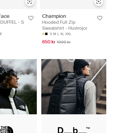
Face
Champion
DUFFEL - S
Hooded Full Zip
Sweatshirt - Huvtröjor
ZE
S
M
L
XL
XXL
650 kr
1000 kr