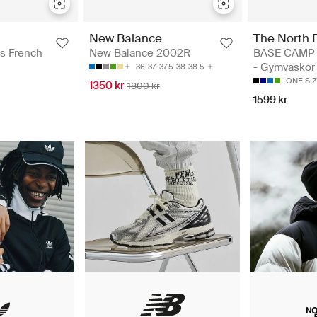
The North 
New Balance
BASE CAMP 
ls French
New Balance 2002R
- Gymväskor
36
37
37.5
38
38.5
ONE SI
1350 kr
1800 kr
1599 kr