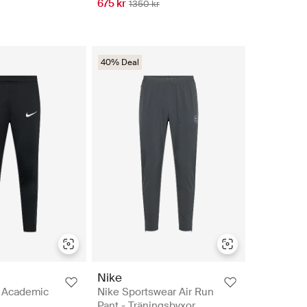
675 kr
1350 kr
40% Deal
Nike
T Academic
Nike Sportswear Air Run
Pant - Träningsbyxor