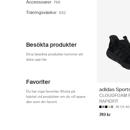
Accessoarer
766
Träningsväskor
632
Besökta produkter
Dina besökta produkter kommer att
dyka upp här.
Favoriter
adidas Sport
Du har inga favoriter. Klicka på
CLOUDFOAM F
hjärtat vid produkten om du vill spara
RAPIDFIT
den som din favorit.
39 1/3
40
749 kr