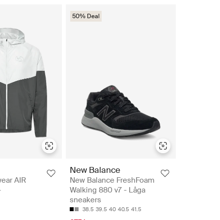
50% Deal
New Balance
wear AIR
New Balance FreshFoam
-
Walking 880 v7 - Låga
sneakers
38.5
39.5
40
40.5
41.5