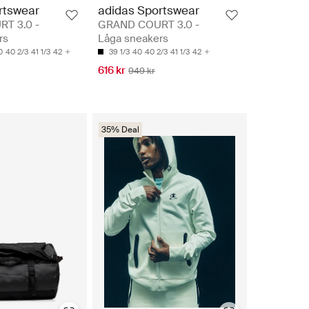
rtswear
adidas Sportswear
T 3.0 -
GRAND COURT 3.0 -
rs
Låga sneakers
0
40 2/3
41 1/3
42
39 1/3
40
40 2/3
41 1/3
42
616 kr
949 kr
35% Deal