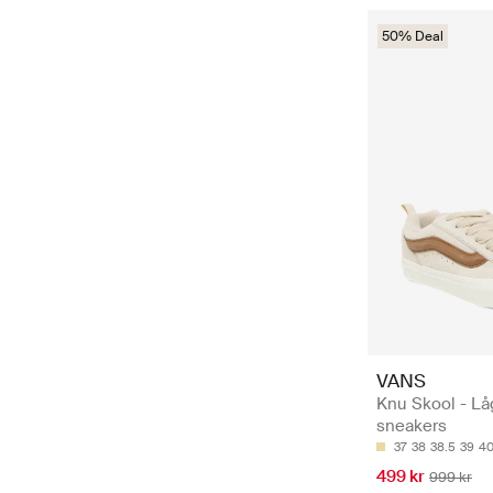
50% Deal
VANS
Knu Skool - Lå
sneakers
37
38
38.5
39
4
499 kr
999 kr