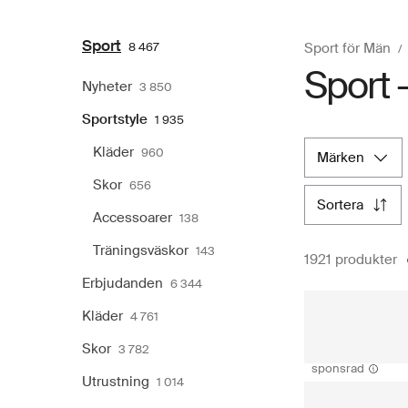
Sport
8 467
Sport för Män
Sport -
Nyheter
3 850
Sportstyle
1 935
Kläder
960
märken
Skor
656
sortera
Accessoarer
138
Träningsväskor
143
1921 produkter
Erbjudanden
6 344
Kläder
4 761
Skor
3 782
sponsrad
Utrustning
1 014