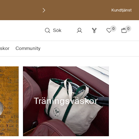
Kundtjänst
0
0
Sök
skor
Community
s
Träningsväskor