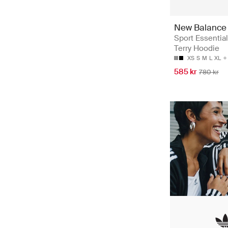
New Balance
Sport Essentia
Terry Hoodie
XS
S
M
L
XL
585 kr
780 kr