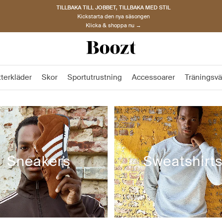
TILLBAKA TILL JOBBET, TILLBAKA MED STIL
Kickstarta den nya säsongen
Klicka & shoppa nu →
tterkläder
Skor
Sportutrustning
Accessoarer
Träningsvä
Sneakers
Sweatshirt