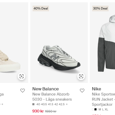
40% Deal
30% Deal
New Balance
Nike
ga
New Balance Abzorb
Nike Sports
5030 - Låga sneakers
RUN Jacket 
Sportjackor
0
40
40.5
41.5
42
42.5
M
L
XL
930 kr
1550 kr