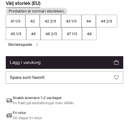
Välj storlek (EU)
Produkten är normal i storleken.
41 1/3
42
42 2/3
43 1/3
44
44 2/3
45 1/3
46
46 2/3
47 1/3
48
storleksguide
lägg i varukorg
spara som favorit
Snabb leverans 1-2 vardagar
Fri frakt på beställningar över 499kr
Fri retur
30 dagar fri retur