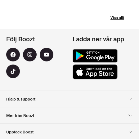
Visa allt
Följ Boozt
Ladda ner vår app
Hjälp & support
Kundservice
Leverans
Mer från Boozt
Returer
Betalning
Om Oss
Officiell Boozt Rabattkod
Upptäck Boozt
Presentkort
Våra appar