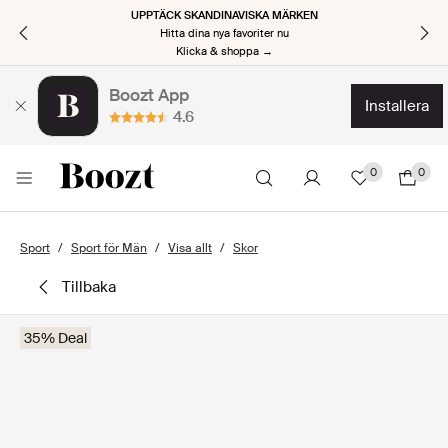
UPPTÄCK SKANDINAVISKA MÄRKEN
Hitta dina nya favoriter nu
Klicka & shoppa →
Boozt App
installera
4.6
0
0
Sport
Sport för Män
Visa allt
Skor
tillbaka
35% Deal