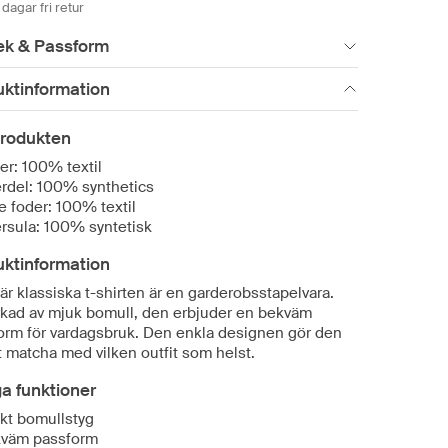
dagar fri retur
ek & Passform
uktinformation
rodukten
er: 100% textil
rdel: 100% synthetics
e foder: 100% textil
ersula: 100% syntetisk
uktinformation
r klassiska t-shirten är en garderobsstapelvara.
erkad av mjuk bomull, den erbjuder en bekväm
orm för vardagsbruk. Den enkla designen gör den
tt matcha med vilken outfit som helst.
ga funktioner
kt bomullstyg
väm passform