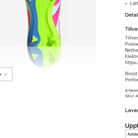
Lät
Detal
Tillv
Tillve
Posta
Nethe
Elektr
https
Boozt 
r
Perfo
Artike
SKU:
A
Leve
Upp
adi