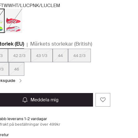
FTWWHT/LUCPNK/LUCLEM
storlek (EU)
Märkets storlekar (British)
|
/3
42 2/3
43 1/3
44
44 2/3
/3
46
leksguide
meddela mig
abb leverans 1-2 vardagar
 frakt på beställningar över 499kr
 retur