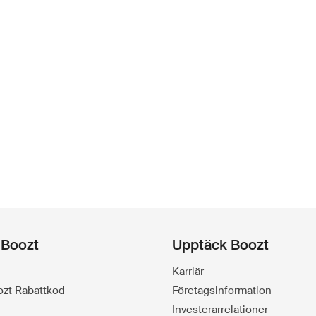
 Boozt
Upptäck Boozt
Karriär
oozt Rabattkod
Företagsinformation
Investerarrelationer