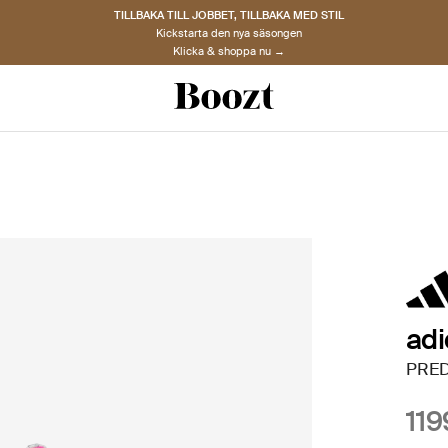
TILLBAKA TILL JOBBET, TILLBAKA MED STIL
Kickstarta den nya säsongen
Klicka & shoppa nu →
ad
PRED
119