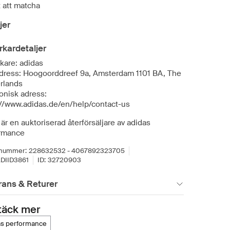
t att matcha
jer
erkardetaljer
rkare: adidas
dress: Hoogoorddreef 9a, Amsterdam 1101 BA, The
rlands
onisk adress:
://www.adidas.de/en/help/contact-us
är en auktoriserad återförsäljare av adidas
rmance
lnummer:
228632532 - 4067892323705
DIID3861
ID:
32720903
rans & Returer
täck mer
das performance