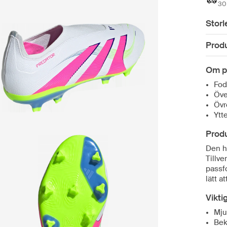
30 
Storl
Prod
Om p
Fod
Öve
Övr
Ytt
Prod
Den hä
Tillv
passf
lätt a
Vikti
Mju
Bek