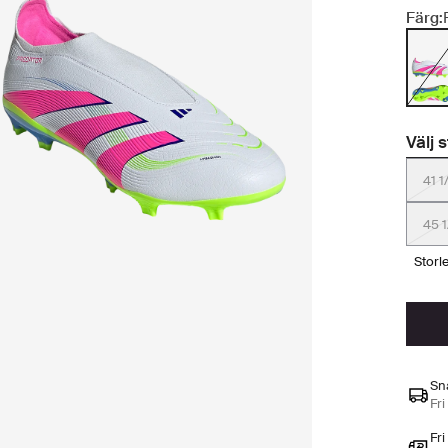
Färg:
Välj 
41 1
45 1
stor
Sn
Fri
Fri