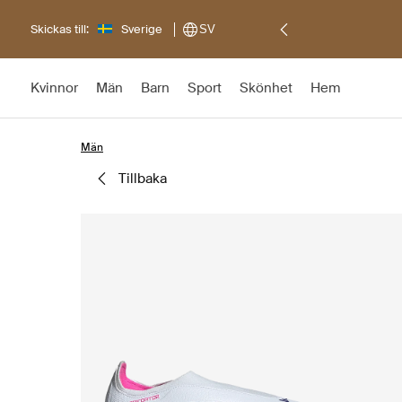
Skickas till:
Sverige
SV
Kvinnor
Män
Barn
Sport
Skönhet
Hem
Män
tillbaka