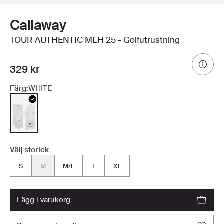
Callaway
TOUR AUTHENTIC MLH 25 - Golfutrustning
329 kr
Färg:
WHITE
Välj storlek
S
M
M/L
L
XL
lägg i varukorg