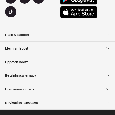
Hjälp & support
Kundservice
Leverans
Mer från Boozt
Returer
Betalning
Om Oss
Officiell Boozt Rabattkod
Upptäck Boozt
Presentkort
Våra appar
Karriär
Företagsinformation
Club Boozt
Betalningsalternativ
Investerarrelationer
Ansvar
Press & utmärkelser
Boozt Outlet
Leveransalternativ
Navigation Language
Swedish
English