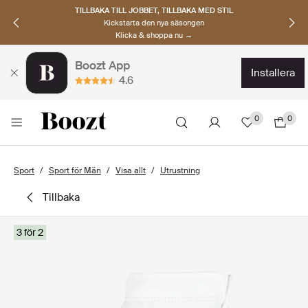
TILLBAKA TILL JOBBET, TILLBAKA MED STIL
Kickstarta den nya säsongen
Klicka & shoppa nu →
Boozt App
installera
4.6
0
0
Sport
Sport för Män
Visa allt
Utrustning
tillbaka
3 för 2