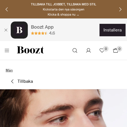
TILLBAKA TILL JOBBET, TILLBAKA MED STIL
Kickstarta den nya säsongen
Klicka & shoppa nu →
Boozt App
installera
4.6
0
0
Män
tillbaka