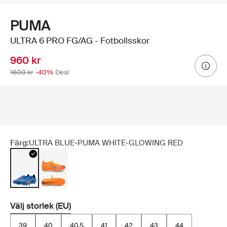
PUMA
ULTRA 6 PRO FG/AG - Fotbollsskor
960 kr
1600 kr
-40%
Deal
Färg:
ULTRA BLUE-PUMA WHITE-GLOWING RED
Välj storlek (EU)
39
40
40.5
41
42
43
44