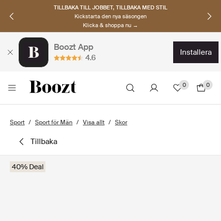
TILLBAKA TILL JOBBET, TILLBAKA MED STIL
Kickstarta den nya säsongen
Klicka & shoppa nu →
Boozt App
installera
4.6
0
0
Sport
Sport för Män
Visa allt
Skor
tillbaka
40% Deal