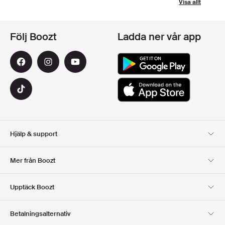
Visa allt
Följ Boozt
Ladda ner vår app
Hjälp & support
Kundservice
Leverans
Mer från Boozt
Returer
Betalning
Om Oss
Officiell Boozt Rabattkod
Upptäck Boozt
Presentkort
Våra appar
Karriär
Företagsinformation
Club Boozt
Betalningsalternativ
Investerarrelationer
Ansvar