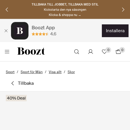
TILLBAKA TILL JOBBET, TILLBAKA MED STIL
Kickstarta den nya säsongen
Klicka & shoppa nu →
Boozt App
installera
4.6
0
0
Sport
Sport för Män
Visa allt
Skor
tillbaka
40% Deal