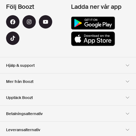
Följ Boozt
Ladda ner vår app
Hjälp & support
Kundservice
Leverans
Mer från Boozt
Returer
Betalning
Om Oss
Officiell Boozt Rabattkod
Upptäck Boozt
Presentkort
Våra appar
Karriär
Företagsinformation
Club Boozt
Betalningsalternativ
Investerarrelationer
Ansvar
Press & utmärkelser
Boozt Outlet
Leveransalternativ