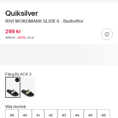
Quiksilver
RIVI WORDMARK SLIDE II - Badtofflor
299 kr
499 kr
-40%
Deal
Färg:
BLACK 5
Välj storlek
39
40
41
42
43
44
45
46