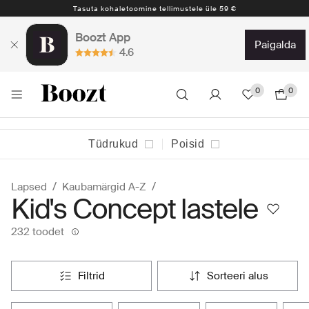
3-4 tööpäeva
Boozt App
paigalda
4.6
0
0
Tüdrukud
Poisid
Lapsed
Kaubamärgid A-Z
Kid's Concept lastele
232 toodet
filtrid
sorteeri alus