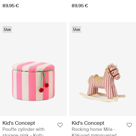
89.95 €
89.95 €
Uus
Uus
Kid's Concept
Kid's Concept
Pouffe cylinder with
Rocking horse Mila -
storage pink - Kott-
Kiikuvad mänguasjad