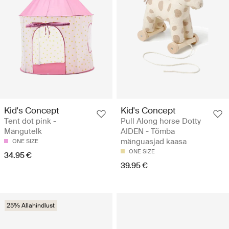
Kid's Concept
Kid's Concept
Tent dot pink -
Pull Along horse Dotty
Mängutelk
AIDEN - Tõmba
mänguasjad kaasa
ONE SIZE
ONE SIZE
34.95 €
39.95 €
25% Allahindlust