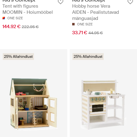
Tent with figures
Hobby horse Vera
MOOMIN - Hoiumööbel
AIDEN - Pealistutavad
mänguasjad
ONE SIZE
ONE SIZE
144.92 €
222.95 €
33.71 €
44.95 €
25% Allahindlust
25% Allahindlust