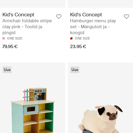
Kid's Concept
Kid's Concept
Armchair foldable stripe
Hamburger menu play
clay pink - Toolid ja
set - Mängutoit ja -
pingid
koogid
ONE SIZE
ONE SIZE
79.95 €
23.95 €
Uus
Uus