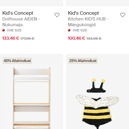
Kid's Concept
Kid's Concept
Dollhouse AIDEN -
Kitchen KID'S HUB -
Nukumaja
Mänguköögid
ONE SIZE
ONE SIZE
133.46 €
100.46 €
177.95 €
133.95 €
45% Allahindlust
25% Allahindlust