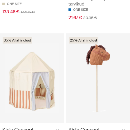
tarvikud
ONE SIZE
ONE SIZE
133.46 €
177.95 €
21.67 €
30.95 €
35% Allahindlust
25% Allahindlust
Kid's Concept
Kid's Concept