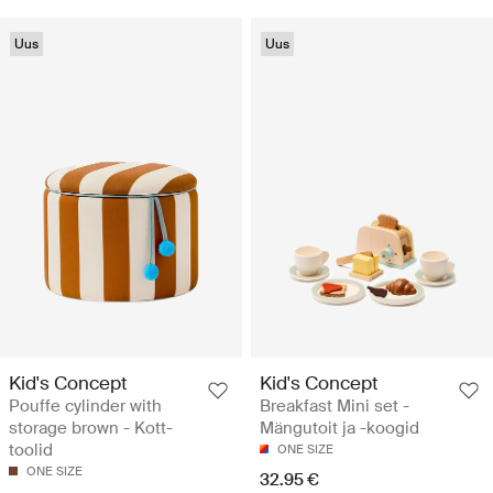
Uus
Uus
Kid's Concept
Kid's Concept
Pouffe cylinder with
Breakfast Mini set -
storage brown - Kott-
Mängutoit ja -koogid
toolid
ONE SIZE
ONE SIZE
32.95 €