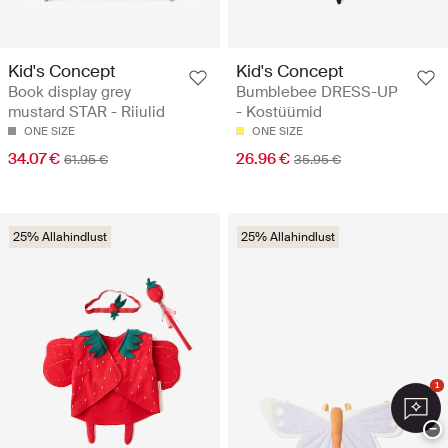
Kid's Concept
Kid's Concept
Book display grey
Bumblebee DRESS-UP
mustard STAR - Riiulid
- Kostüümid
ONE SIZE
ONE SIZE
34.07 €
26.96 €
61.95 €
35.95 €
25% Allahindlust
25% Allahindlust
1
−