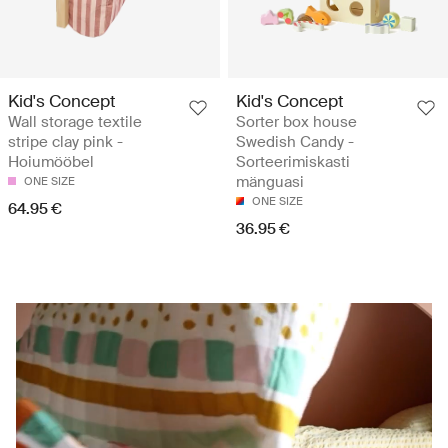
Kid's Concept
Kid's Concept
Wall storage textile
Sorter box house
stripe clay pink -
Swedish Candy -
Hoiumööbel
Sorteerimiskasti
mänguasi
ONE SIZE
ONE SIZE
64.95 €
36.95 €