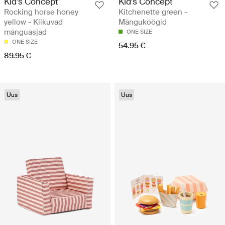
Kid's Concept
Kid's Concept
Rocking horse honey
Kitchenette green -
yellow - Kiikuvad
Mänguköögid
mänguasjad
ONE SIZE
ONE SIZE
54.95 €
89.95 €
Uus
Uus