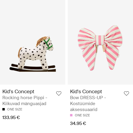
Kid's Concept
Kid's Concept
Rocking horse Pippi -
Bow DRESS-UP -
Kiikuvad mänguasjad
Kostüümide
aksessuaarid
ONE SIZE
ONE SIZE
133.95 €
34.95 €