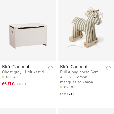
Kid's Concept
Kid's Concept
Chest grey - Hoiukastid
Pull Along horse Sam
AIDEN - Tõmba
ONE SIZE
mänguasjad kaasa
66.71 €
88.95 €
ONE SIZE
39.95 €