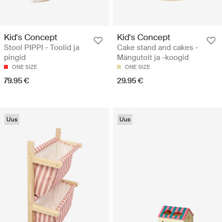
Kid's Concept
Kid's Concept
Stool PIPPI - Toolid ja
Cake stand and cakes -
pingid
Mängutoit ja -koogid
ONE SIZE
ONE SIZE
79.95 €
29.95 €
Uus
Uus