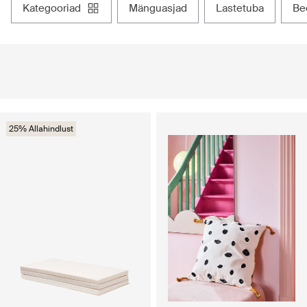
kategooriad
mänguasjad
lastetuba
b
25% Allahindlust