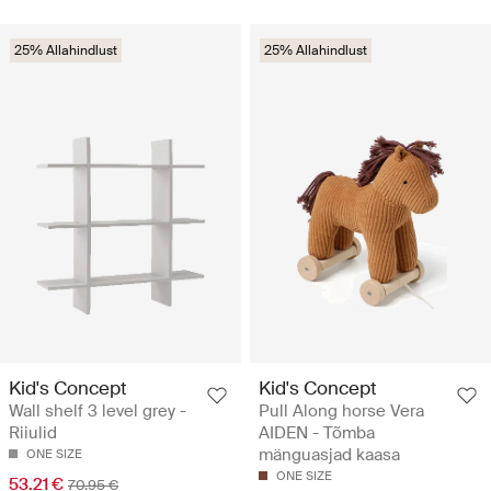
25% Allahindlust
25% Allahindlust
Kid's Concept
Kid's Concept
Wall shelf 3 level grey -
Pull Along horse Vera
Riiulid
AIDEN - Tõmba
mänguasjad kaasa
ONE SIZE
ONE SIZE
53.21 €
70.95 €