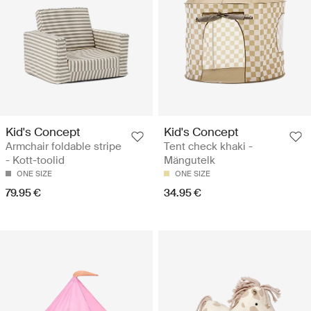
Kid's Concept
Kid's Concept
Armchair foldable stripe
Tent check khaki -
- Kott-toolid
Mängutelk
ONE SIZE
ONE SIZE
79.95 €
34.95 €