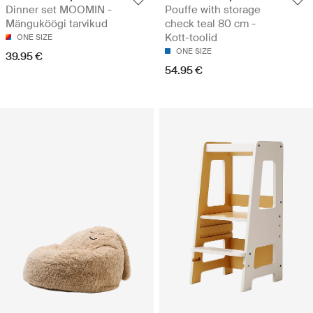
Dinner set MOOMIN -
Pouffe with storage
Mänguköögi tarvikud
check teal 80 cm -
Kott-toolid
ONE SIZE
ONE SIZE
39.95 €
54.95 €