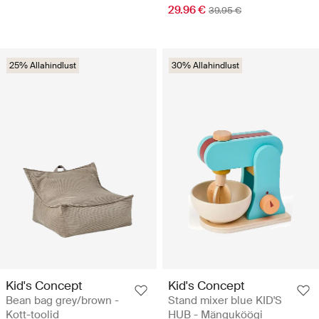
29.96 €
39.95 €
25% Allahindlust
30% Allahindlust
Kid's Concept
Kid's Concept
Bean bag grey/brown -
Stand mixer blue KID'S
Kott-toolid
HUB - Mänguköögi