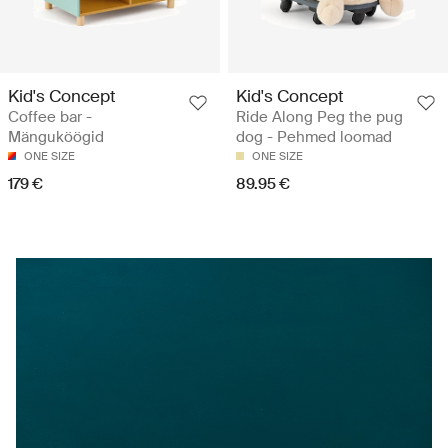
Kid's Concept
Kid's Concept
Coffee bar -
Ride Along Peg the pug
Mänguköögid
dog - Pehmed loomad
ONE SIZE
ONE SIZE
179 €
89.95 €