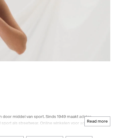
n door middel van sport. Sinds 1949 maakt adidas
read more
port als streetwear. Online winkelen voor adidas
 om toegang te krijgen tot het volledige assortiment
as by Stella McCartney. Boozt.com heeft alle laatste