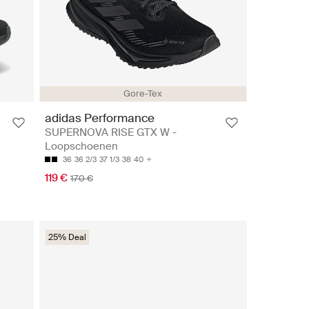
Gore-Tex
adidas Performance
SUPERNOVA RISE GTX W -
Loopschoenen
36
36 2/3
37 1/3
38
40
119 €
170 €
25% Deal