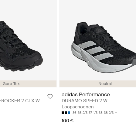
Gore-Tex
Neutral
x
adidas Performance
ROCKER 2 GTX W -
DURAMO SPEED 2 W -
Loopschoenen
36
36 2/3
37 1/3
38
38 2/3
100 €