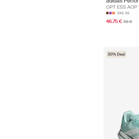
adidas Perfo
OPT ESS AOP 7
XXS
XS
46.75 €
55 €
30% Deal