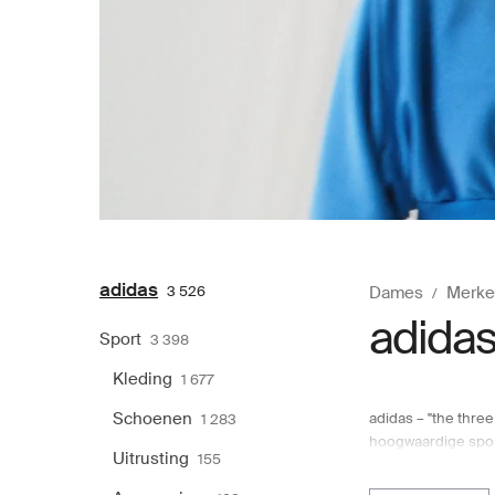
adidas
3 526
Dames
Merke
adida
Sport
3 398
Kleding
1 677
Schoenen
adidas – "the thre
1 283
hoogwaardige sport
Uitrusting
155
dameskleding, scho
stijlen en merken, 