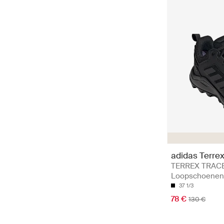
adidas Terre
TERREX TRACE
Loopschoenen
37 1/3
78 €
130 €