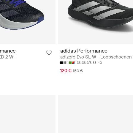
rmance
adidas Performance
D 2 W -
adizero Evo SL W - Loopschoenen
36
36 2/3
38
40
120 €
150 €