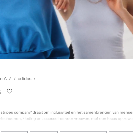
n A-Z
adidas
s
e stripes company" draait om inclusiviteit en het samenbrengen van mense
schoenen, kleding en accessoires voor vrouwen, met een focus op zowel s
enen, sportkleding en accessoires is een gemakkelijke en handige manier
waaronder adidas, adidas Originals, adidas Sportswear, adidas Golf en adid