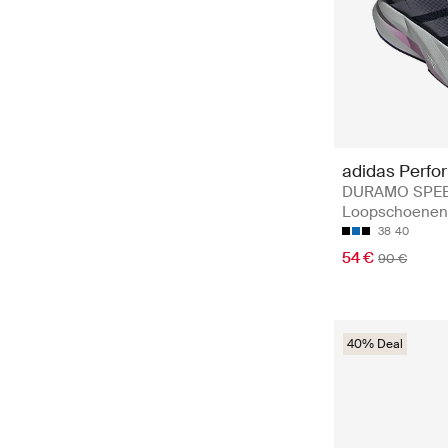
adidas Perfo
DURAMO SPEE
Loopschoenen
38
40
54 €
90 €
40% Deal