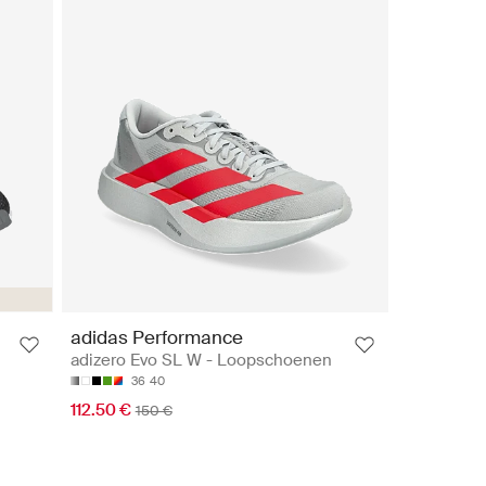
adidas Performance
adizero Evo SL W - Loopschoenen
36
40
112.50 €
150 €