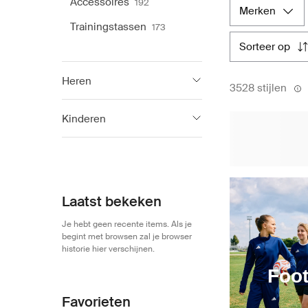
Accessoires
192
releases en klassi
merken
de detailhandel. M
Trainingstassen
173
stijl.
sorteer op
Heren
3528 stijlen
adidas
3 504
Kinderen
adidas
2 751
Laatst bekeken
Je hebt geen recente items. Als je
begint met browsen zal je browser
historie hier verschijnen.
Foot
Favorieten