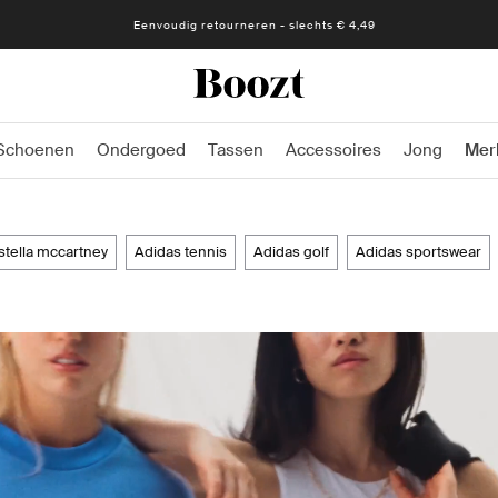
Eenvoudig retourneren - slechts € 4,49
Schoenen
Ondergoed
Tassen
Accessoires
Jong
Mer
 stella mccartney
adidas tennis
adidas golf
adidas sportswear