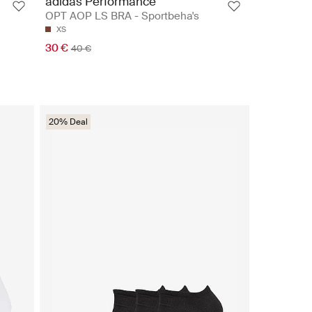
adidas Performance
OPT AOP LS BRA - Sportbeha's
XS
30 €
40 €
20% Deal