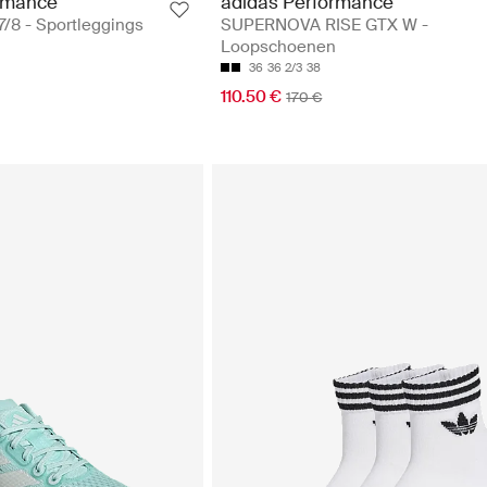
rmance
adidas Performance
/8 - Sportleggings
SUPERNOVA RISE GTX W -
Loopschoenen
36
36 2/3
38
110.50 €
170 €