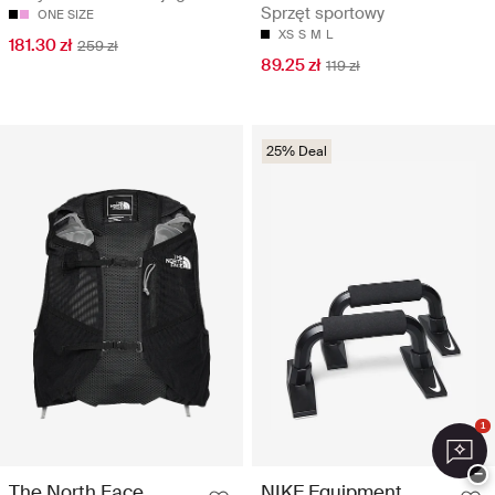
Sprzęt sportowy
ONE SIZE
XS
S
M
L
181.30 zł
259 zł
89.25 zł
119 zł
25% Deal
1
−
The North Face
NIKE Equipment