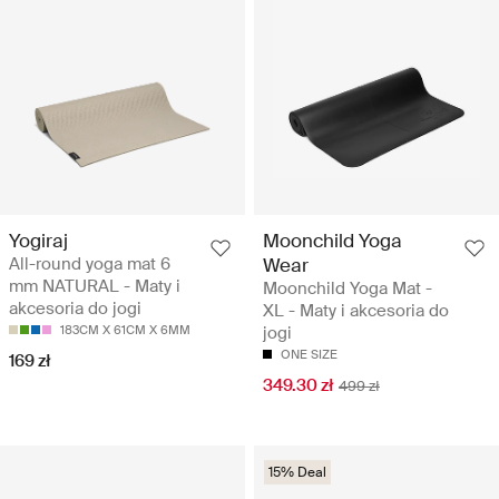
Yogiraj
Moonchild Yoga
All-round yoga mat 6
Wear
mm NATURAL - Maty i
Moonchild Yoga Mat -
akcesoria do jogi
XL - Maty i akcesoria do
183CM X 61CM X 6MM
jogi
ONE SIZE
169 zł
349.30 zł
499 zł
15% Deal