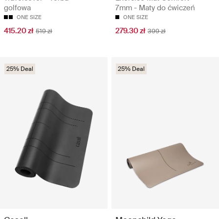
golfowa
7mm - Maty do ćwiczeń
ONE SIZE
ONE SIZE
415.20 zł
279.30 zł
519 zł
399 zł
25% Deal
25% Deal