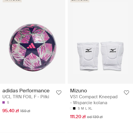
adidas Performance
Mizuno
UCL TRN FOIL F - Piłki
VS1 Compact Kneepad
- Wsparcie kolana
5
S
M
L
XL
95.40 zł
159 zł
111.20 zł
od 139 zł