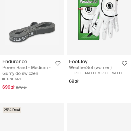
Endurance
FootJoy
Power Band - Medium -
WeatherSof (women)
Gumy do świczeń
L/LEFT
M/LEFT
ML/LEFT
S/LEFT
ONE SIZE
69 zł
696 zł
870 zł
25% Deal