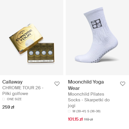
Callaway
Moonchild Yoga
CHROME TOUR 26 -
Wear
Piłki golfowe
Moonchild Pilates
ONE SIZE
Socks - Skarpetki do
jogi
259 zł
M (39-41)
S (36-38)
101.15 zł
119 zł