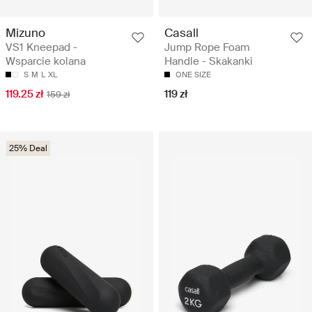
Mizuno
Casall
VS1 Kneepad -
Jump Rope Foam
Wsparcie kolana
Handle - Skakanki
S
M
L
XL
ONE SIZE
119.25 zł
119 zł
159 zł
25% Deal