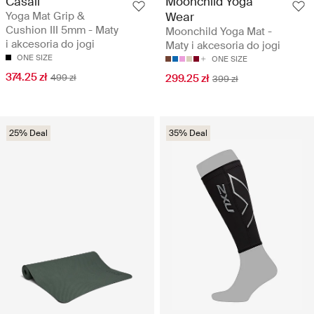
Casall
Moonchild Yoga
Yoga Mat Grip &
Wear
Cushion III 5mm - Maty
Moonchild Yoga Mat -
i akcesoria do jogi
Maty i akcesoria do jogi
ONE SIZE
ONE SIZE
374.25 zł
499 zł
299.25 zł
399 zł
25% Deal
35% Deal