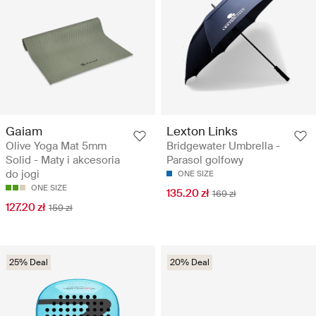
Gaiam
Lexton Links
Olive Yoga Mat 5mm
Bridgewater Umbrella -
Solid - Maty i akcesoria
Parasol golfowy
do jogi
ONE SIZE
ONE SIZE
135.20 zł
169 zł
127.20 zł
159 zł
25% Deal
20% Deal