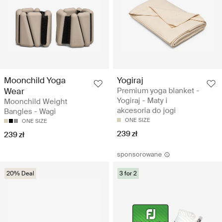
Moonchild Yoga
Yogiraj
Wear
Premium yoga blanket -
Yogiraj - Maty i
Moonchild Weight
akcesoria do jogi
Bangles - Wagi
ONE SIZE
ONE SIZE
239 zł
239 zł
sponsorowane
20% Deal
3 for 2