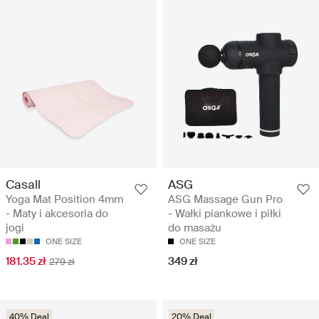
Casall
ASG
Yoga Mat Position 4mm
ASG Massage Gun Pro
- Maty i akcesoria do
- Wałki piankowe i piłki
jogi
do masażu
ONE SIZE
ONE SIZE
181.35 zł
349 zł
279 zł
40% Deal
20% Deal