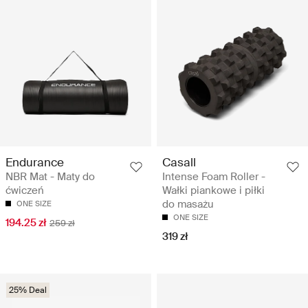
Endurance
Casall
NBR Mat - Maty do
Intense Foam Roller -
ćwiczeń
Wałki piankowe i piłki
do masażu
ONE SIZE
ONE SIZE
194.25 zł
259 zł
319 zł
25% Deal