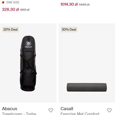
ONE SIZE
1014.30 zł
1449 zł
328.30 zł
469 zł
20% Deal
30% Deal
Abacus
Casall
Travelcover - Torba
Exercise Mat Comfort