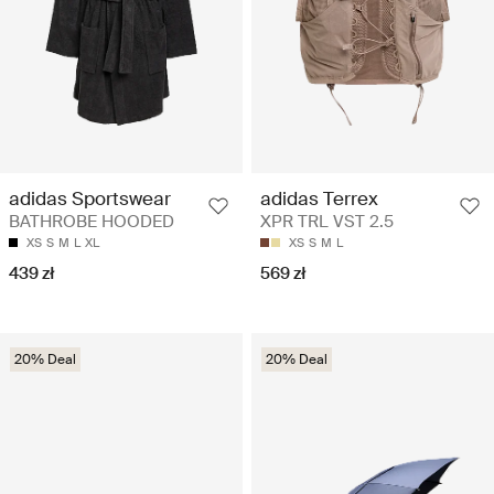
adidas Sportswear
adidas Terrex
BATHROBE HOODED
XPR TRL VST 2.5
XS
S
M
L
XL
XS
S
M
L
439 zł
569 zł
20% Deal
20% Deal