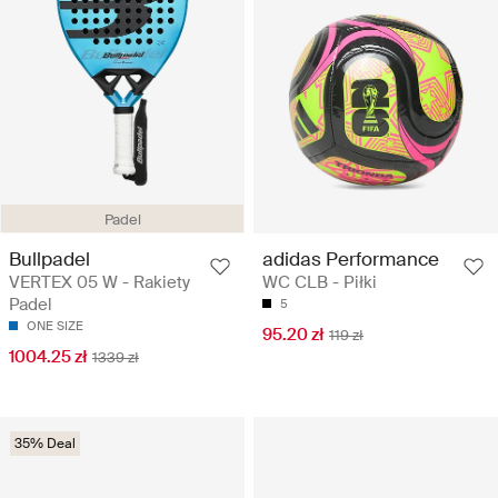
Padel
Bullpadel
adidas Performance
VERTEX 05 W - Rakiety
WC CLB - Piłki
Padel
5
ONE SIZE
95.20 zł
119 zł
1004.25 zł
1339 zł
35% Deal