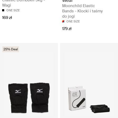
Classic Dumbbell 3kg -
Wear
Wagi
Moonchild Elastic
ONE SIZE
Bands - Klocki i taśmy
do jogi
169 zł
ONE SIZE
179 zł
25% Deal