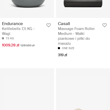
Endurance
Casall
Kettlebells 7,5 KG -
Massage Foam Roller
Wagi
Medium - Wałki
piankowe i piłki do
7.5 KG
masażu
1009.28 zł
1261.60 zł
ONE SIZE
319 zł