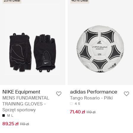
25% Deal
40% Deal
NIKE Equipment
adidas Performance
MENS FUNDAMENTAL
Tango Rosario - Piłki
TRAINING GLOVES -
4
5
Sprzęt sportowy
71.40 zł
119 zł
M
L
89.25 zł
119 zł