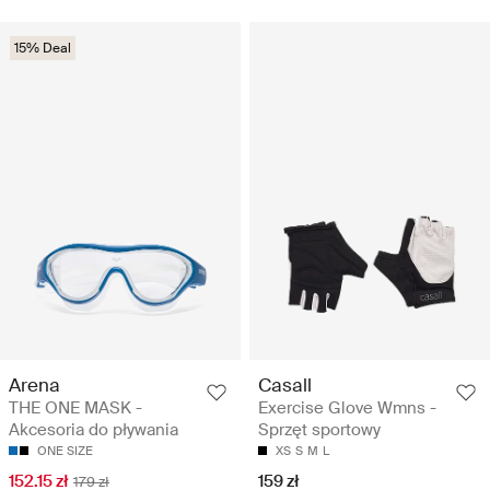
15% Deal
Arena
Casall
THE ONE MASK -
Exercise Glove Wmns -
Akcesoria do pływania
Sprzęt sportowy
ONE SIZE
XS
S
M
L
152.15 zł
159 zł
179 zł