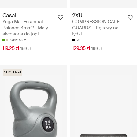
Casall
2XU
Yoga Mat Essential
COMPRESSION CALF
Balance 4mm? - Maty i
GUARDS - Rękawy na
akcesoria do jogi
łydki
ONE SIZE
XL
119.25 zł
129.35 zł
159 zł
199 zł
20% Deal