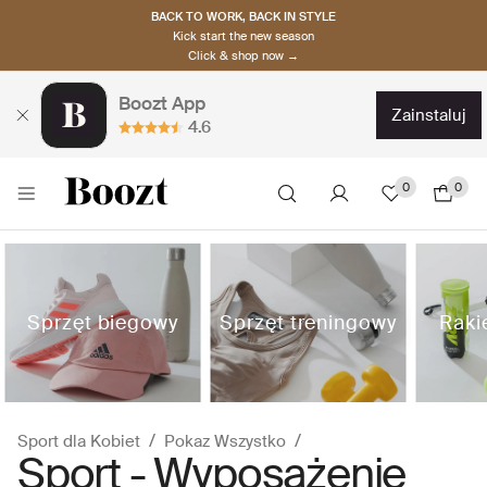
BACK TO WORK, BACK IN STYLE
Kick start the new season
Click & shop now →
Boozt App
zainstaluj
4.6
0
0
Sprzęt biegowy
Sprzęt treningowy
Rakie
Sport dla Kobiet
Pokaz Wszystko
Sport - Wyposażenie