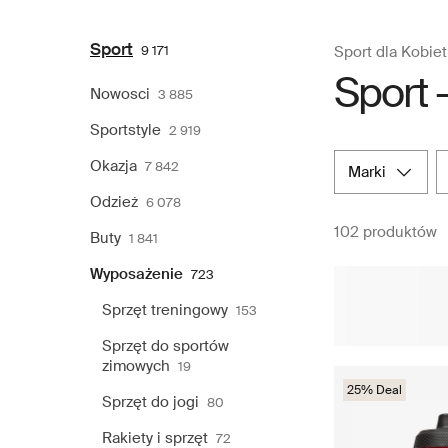
Sport
9 171
Sport dla Kobiet
Sport 
Nowosci
3 885
Sportstyle
2 919
Okazja
7 842
marki
Odzież
6 078
102 produktów
Buty
1 841
Wyposażenie
723
Sprzęt treningowy
153
Sprzęt do sportów
zimowych
19
25% Deal
Sprzęt do jogi
80
Rakiety i sprzęt
72