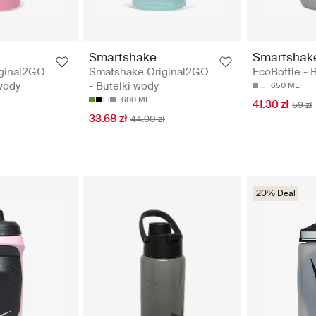
Smartshake
Smartshak
ginal2GO
Smatshake Original2GO
EcoBottle - 
wody
- Butelki wody
650 ML
600 ML
41.30 zł
59 zł
33.68 zł
44.90 zł
20% Deal