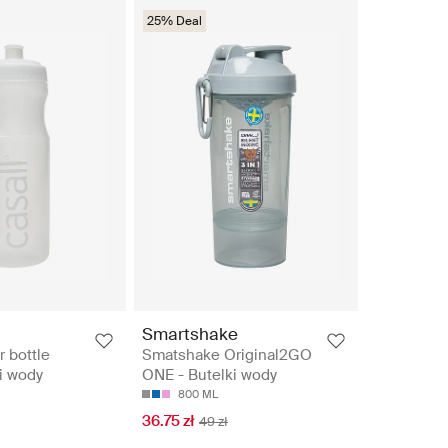
25% Deal
Smartshake
r bottle
Smatshake Original2GO
ki wody
ONE - Butelki wody
800 ML
36.75 zł
49 zł