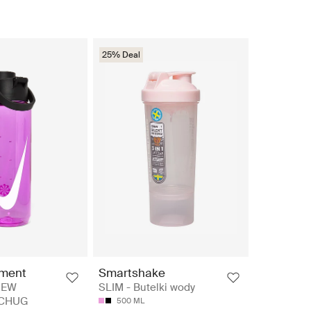
25% Deal
pment
Smartshake
NEW
SLIM - Butelki wody
 CHUG
500 ML