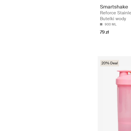
Smartshake
Reforce Stainle
Butelki wody
900 ML
79 zł
20% Deal