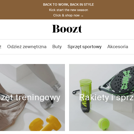
BACK TO WORK, BACK IN STYLE
Kick start the new season
Click & shop now →
ż
Odzież zewnętrzna
Buty
Sprzęt sportowy
Akcesoria
zęt treningowy
Rakiety i spr