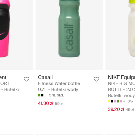
ent
Casall
NIKE Equi
PORT
Fitness Water bottle
NIKE BIG M
- Butelki
0,7L - Butelki wody
BOTTLE 2.0 
Butelki wody
ONE SIZE
3/5
41.30 zł
59 zł
39.20 zł
49 zł