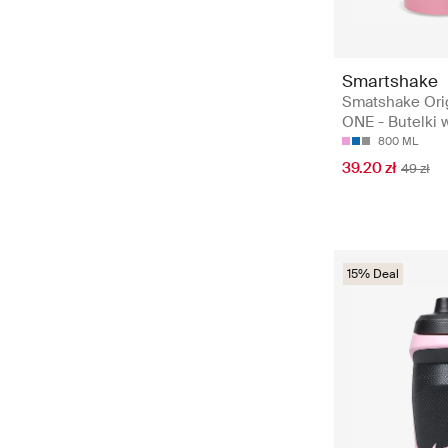
Smartshake
Smatshake Ori
ONE - Butelki 
800 ML
39.20 zł
49 zł
15% Deal