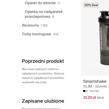
Opaski do włosów
11
20% Deal
Opaska na nadgarstek
przeciwpotowa
9
Akcesoria
1 182
Torby treningowe
414
Poprzedni produkt
Nie masz żadnych ostatnio
oglądanych produktów. Historia
ostatnio oglądanych produktów
Smartshake
wyślwietli się tutaj.
SLIM - Butelki
500 ML
31.20 zł
39 zł
Zapisane ulubione