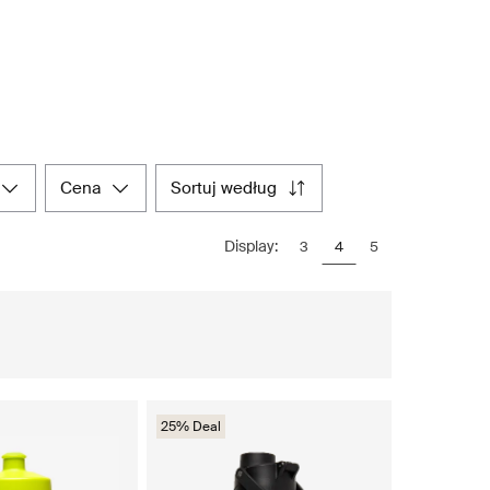
cena
sortuj według
Display:
3
4
5
25% Deal