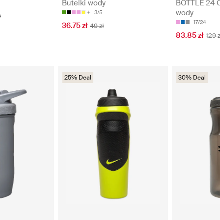
Butelki wody
BOTTLE 24 O
wody
3/5
ł
17/24
36.75 zł
49 zł
83.85 zł
129 z
25% Deal
30% Deal