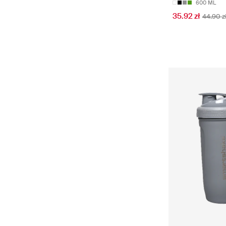
600 ML
35.92 zł
44.90 z