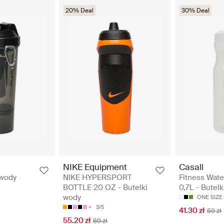
20% Deal
30% Deal
NIKE Equipment
Casall
 wody
NIKE HYPERSPORT
Fitness Wate
BOTTLE 20 OZ - Butelki
0,7L - Butel
wody
ONE SIZE
3/5
41.30 zł
59 zł
55.20 zł
69 zł