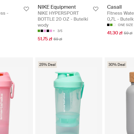
NIKE Equipment
Casall
ss -
NIKE HYPERSPORT
Fitness Wate
BOTTLE 20 OZ - Butelki
0,7L - Butel
wody
ONE SIZE
3/5
41.30 zł
59 zł
51.75 zł
69 zł
25% Deal
30% Deal