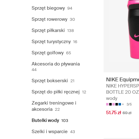
Sprzęt biegowy
94
Sprzęt rowerowy
30
Sprzęt piłkarski
138
Sprzęt turystyczny
16
Sprzęt golfowy
65
Akcesoria do pływania
44
NIKE Equipm
Sprzęt bokserski
21
NIKE HYPERS
Sprzęt do piłki ręcznej
BOTTLE 20 OZ 
12
wody
Zegarki treningowe i
3/5
akcesoria
22
51.75 zł
69 zł
Butelki wody
103
Szelki i wsparcie
43