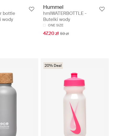
Hummel
r bottle
hmlWATERBOTTLE -
ki wody
Butelki wody
ONE SIZE
47.20 zł
59 zł
20% Deal