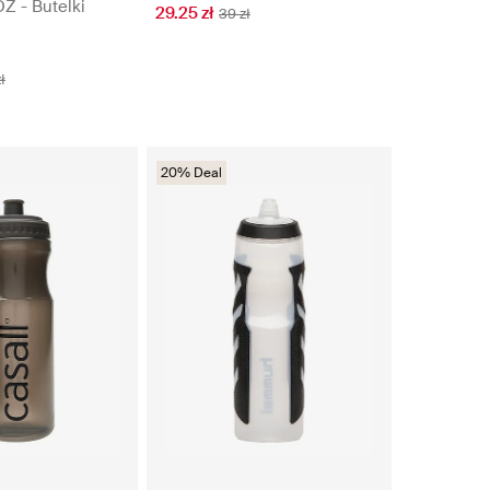
Z - Butelki
29.25 zł
39 zł
ł
20% Deal