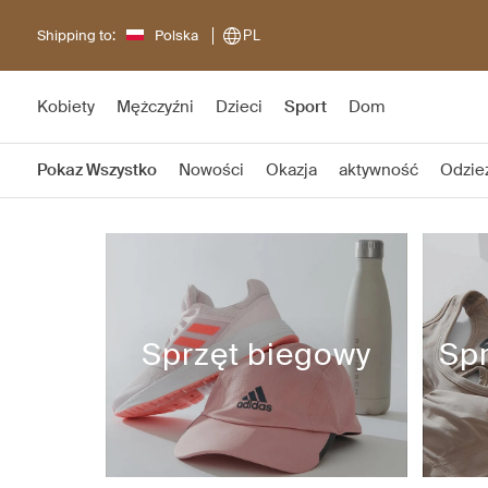
Shipping to:
Polska
PL
Kobiety
Mężczyźni
Dzieci
Sport
Dom
Pokaz Wszystko
Nowości
Okazja
aktywność
Odzie
Sprzęt biegowy
Spr