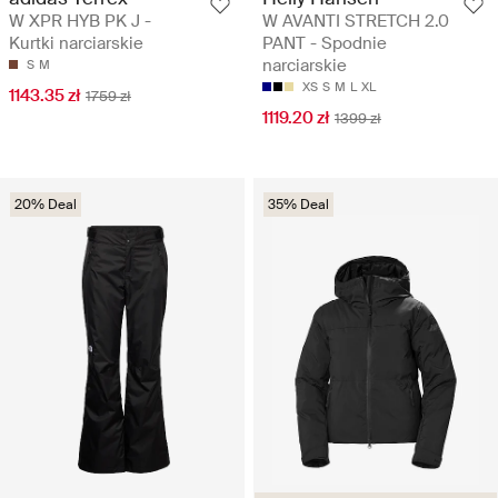
W XPR HYB PK J -
W AVANTI STRETCH 2.0
Kurtki narciarskie
PANT - Spodnie
narciarskie
S
M
XS
S
M
L
XL
1143.35 zł
1759 zł
1119.20 zł
1399 zł
20% Deal
35% Deal