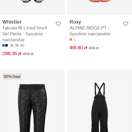
Whistler
Roxy
Takoda W Lined Shell
ALPINE RIDGE PT -
Ski Pants - Spodnie
Spodnie narciarskie
narciarskie
L
36
38
40
491.40 zł
819 zł
298.35 zł
459 zł
50% Deal