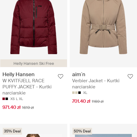
Helly Hansen Ski Free
Helly Hansen
aim´n
W KVITFJELL RACE
Verbier Jacket - Kurtki
PUFFY JACKET - Kurtki
narciarskie
narciarskie
XL
XS
L
XL
701.40 zł
1169 zł
971.40 zł
1619 zł
35% Deal
50% Deal