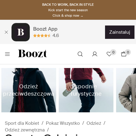
BACK TO WORK, BACK IN STYLE
Kick start the new season
Click & shop now →
Boozt App
zainstaluj
4.6
0
0
Odzież
spodnie
przeciwdeszczowa
turystyczne
Sport dla Kobiet
Pokaz Wszystko
Odzież
Odzież zewnętrzna