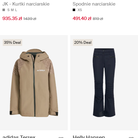
JK - Kurtki narciarskie
Spodnie narciarskie
S
M
L
XS
935.35 zł
491.40 zł
1439 zł
819 zł
35% Deal
20% Deal
adidas Terrex
Helly Hansen