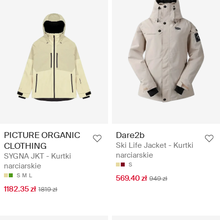
PICTURE ORGANIC
Dare2b
CLOTHING
Ski Life Jacket - Kurtki
narciarskie
SYGNA JKT - Kurtki
narciarskie
S
S
M
L
569.40 zł
949 zł
1182.35 zł
1819 zł