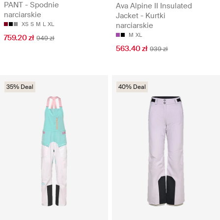
PANT - Spodnie
Ava Alpine II Insulated
narciarskie
Jacket - Kurtki
XS
S
M
L
XL
narciarskie
M
XL
759.20 zł
949 zł
563.40 zł
939 zł
35% Deal
40% Deal