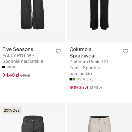
Five Seasons
Columbia
PALEY PNT W -
Sportswear
Spodnie narciarskie
Platinum Peak II 3L
38
40
Pant - Spodnie
narciarskie
311.40 zł
519 zł
XS
M
L
XL
909.35 zł
1399 zł
20% Deal