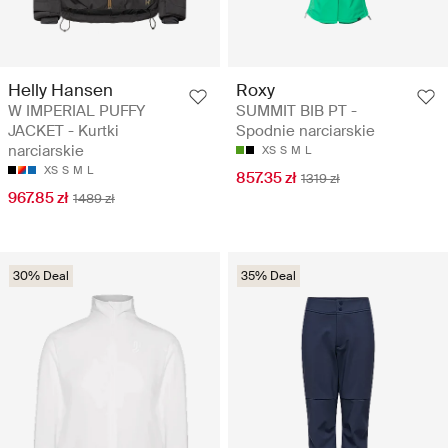
Helly Hansen
Roxy
W IMPERIAL PUFFY
SUMMIT BIB PT -
JACKET - Kurtki
Spodnie narciarskie
narciarskie
XS
S
M
L
XS
S
M
L
857.35 zł
1319 zł
967.85 zł
1489 zł
30% Deal
35% Deal