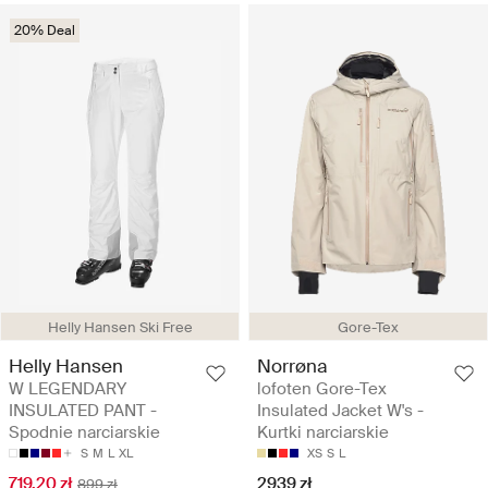
20% Deal
Helly Hansen Ski Free
Gore-Tex
Helly Hansen
Norrøna
W LEGENDARY
lofoten Gore-Tex
INSULATED PANT -
Insulated Jacket W's -
Spodnie narciarskie
Kurtki narciarskie
S
M
L
XL
XS
S
L
719.20 zł
2939 zł
899 zł