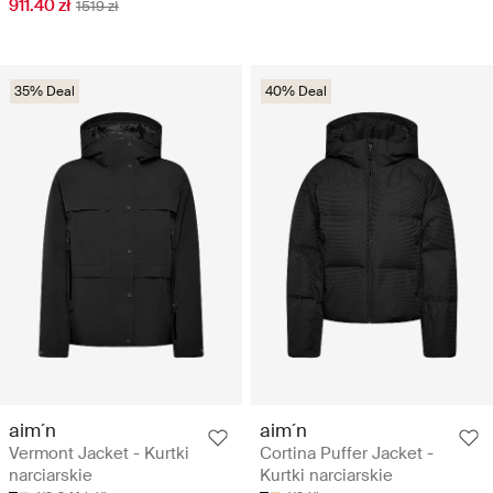
911.40 zł
1519 zł
35% Deal
40% Deal
aim´n
aim´n
Vermont Jacket - Kurtki
Cortina Puffer Jacket -
narciarskie
Kurtki narciarskie