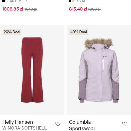
XS
S
M
L
XL
XS
XL
1006.85 zł
815.40 zł
1549 zł
1359 zł
20% Deal
40% Deal
Helly Hansen
Columbia
W NORA SOFTSHELL
Sportswear