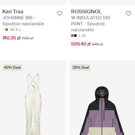
Kari Traa
ROSSIGNOL
JOHANNE BIB -
W INSULATED SKI
Spodnie narciarskie
PANT - Spodnie
narciarskie
XS
S
L
L
XL
740.35 zł
1139 zł
509.40 zł
849 zł
40% Deal
35% Deal