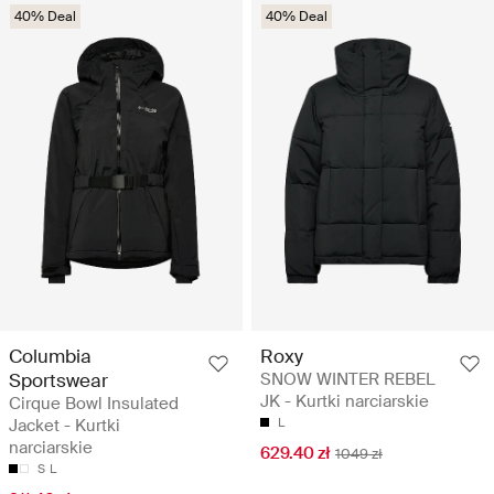
40% Deal
40% Deal
Columbia
Roxy
Sportswear
SNOW WINTER REBEL
JK - Kurtki narciarskie
Cirque Bowl Insulated
Jacket - Kurtki
L
narciarskie
629.40 zł
1049 zł
S
L