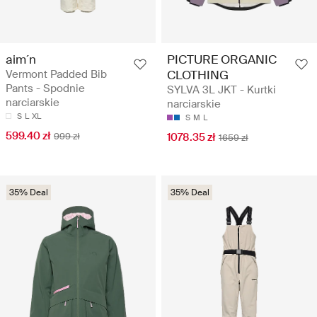
aim´n
PICTURE ORGANIC
Vermont Padded Bib
CLOTHING
Pants - Spodnie
SYLVA 3L JKT - Kurtki
narciarskie
narciarskie
S
L
XL
S
M
L
599.40 zł
999 zł
1078.35 zł
1659 zł
35% Deal
35% Deal