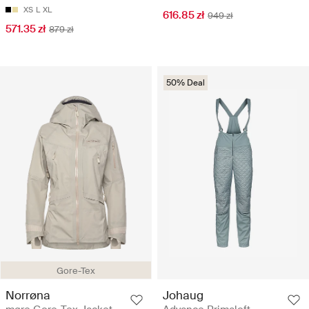
XS
L
XL
616.85 zł
949 zł
571.35 zł
879 zł
50% Deal
Gore-Tex
Norrøna
Johaug