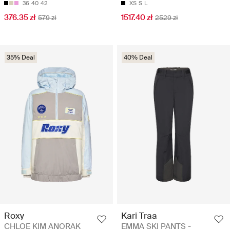
36
40
42
XS
S
L
376.35 zł
1517.40 zł
579 zł
2529 zł
35% Deal
40% Deal
Roxy
Kari Traa
CHLOE KIM ANORAK
EMMA SKI PANTS -