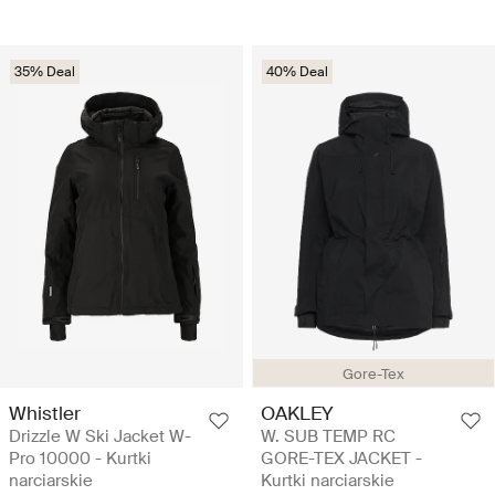
35% Deal
40% Deal
Gore-Tex
Whistler
OAKLEY
Drizzle W Ski Jacket W-
W. SUB TEMP RC
Pro 10000 - Kurtki
GORE-TEX JACKET -
narciarskie
Kurtki narciarskie