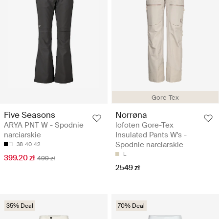
Gore-Tex
Five Seasons
Norrøna
ARYA PNT W - Spodnie
lofoten Gore-Tex
narciarskie
Insulated Pants W's -
Spodnie narciarskie
38
40
42
L
399.20 zł
499 zł
2549 zł
35% Deal
70% Deal