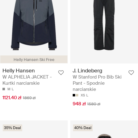
Helly Hansen Ski Free
Helly Hansen
J. Lindeberg
W ALPHELIA JACKET -
W Stanford Pro Bib Ski
Kurtki narciarskie
Pant - Spodnie
narciarskie
M
L
XS
L
1121.40 zł
1869 zł
948 zł
1580 zł
35% Deal
40% Deal