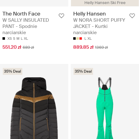
Helly Hansen Ski Free
The North Face
Helly Hansen
W SALLY INSULATED
W NORA SHORT PUFFY
PANT - Spodnie
JACKET - Kurtki
narciarskie
narciarskie
XS
S
M
L
XL
L
XL
551.20 zł
889.85 zł
689 zł
1369 zł
35% Deal
35% Deal