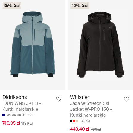
35% Deal
40% Deal
Didriksons
Whistler
IDUN WNS JKT 3 -
Jada W Stretch Ski
Kurtki narciarskie
Jacket W-PRO 150 -
Kurtki narciarskie
34
36
38
40
42
36
40
740.35 zł
1139 zł
443.40 zł
739 zł