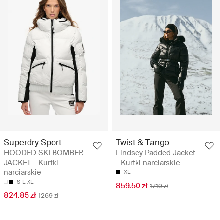
Superdry Sport
Twist & Tango
HOODED SKI BOMBER
Lindsey Padded Jacket
JACKET - Kurtki
- Kurtki narciarskie
narciarskie
XL
S
L
XL
859.50 zł
1719 zł
824.85 zł
1269 zł