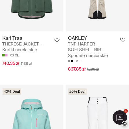
Kari Traa
OAKLEY
THERESE JACKET -
TNP HARPER
Kurtki narciarskie
SOFTSHELL BIB -
Spodnie narciarskie
XS
XL
M
L
740.35 zł
1139 zł
837.85 zł
1289 zł
40% Deal
20% Deal
1
−