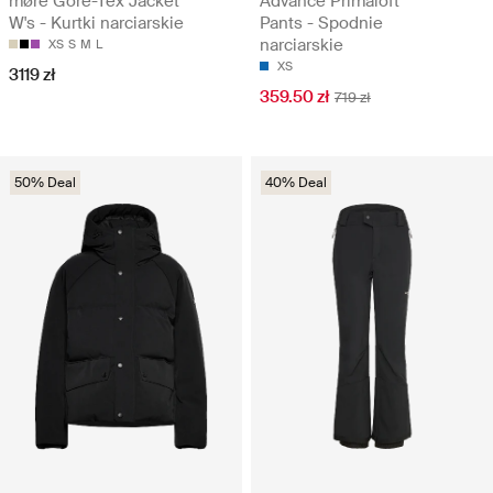
møre Gore-Tex Jacket
Advance Primaloft
W's - Kurtki narciarskie
Pants - Spodnie
narciarskie
XS
S
M
L
XS
3119 zł
359.50 zł
719 zł
50% Deal
40% Deal