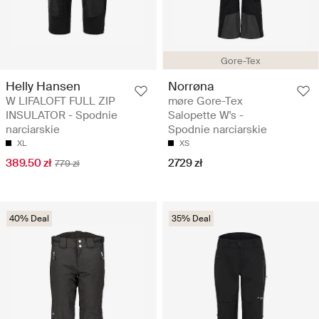
Gore-Tex
Helly Hansen
Norrøna
W LIFALOFT FULL ZIP
møre Gore-Tex
INSULATOR - Spodnie
Salopette W's -
narciarskie
Spodnie narciarskie
XL
XS
389.50 zł
2729 zł
779 zł
40% Deal
35% Deal