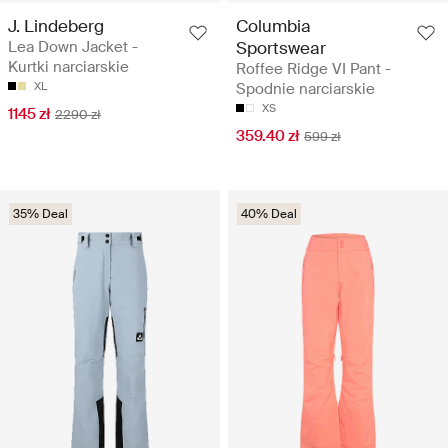
J. Lindeberg
Columbia
Lea Down Jacket -
Sportswear
Kurtki narciarskie
Roffee Ridge VI Pant -
XL
Spodnie narciarskie
XS
1145 zł
2290 zł
359.40 zł
599 zł
35% Deal
40% Deal