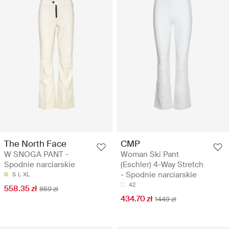
The North Face
CMP
W SNOGA PANT -
Woman Ski Pant
Spodnie narciarskie
(Eschler) 4-Way Stretch
- Spodnie narciarskie
S
L
XL
42
558.35 zł
859 zł
434.70 zł
1449 zł