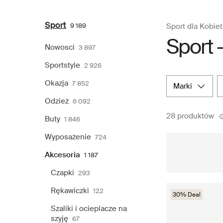
Sport
9 189
Sport dla Kobiet
Sport 
Nowosci
3 897
Sportstyle
2 926
Okazja
7 852
marki
Odzież
6 092
28 produktów
Buty
1 846
Wyposażenie
724
Akcesoria
1 187
Czapki
293
Rękawiczki
122
30% Deal
Szaliki i ocieplacze na
szyję
67