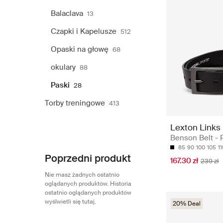
Balaclava
13
Czapki i Kapelusze
512
Opaski na głowę
68
okulary
88
Paski
28
Torby treningowe
413
Lexton Links
Benson Belt - 
85
90
100
105
11
Poprzedni produkt
167.30 zł
239 zł
Nie masz żadnych ostatnio
oglądanych produktów. Historia
ostatnio oglądanych produktów
wyślwietli się tutaj.
20% Deal