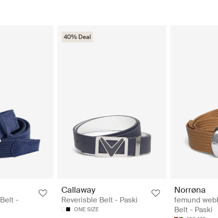
40% Deal
Callaway
Norrøna
Belt -
Reverisble Belt - Paski
femund web
Belt - Paski
ONE SIZE