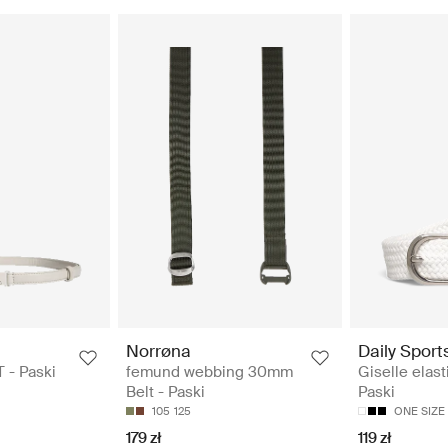
Norrøna
Daily Sport
 - Paski
femund webbing 30mm
Giselle elasti
Belt - Paski
Paski
105
125
ONE SIZE
179 zł
119 zł