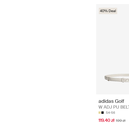
40% Deal
adidas Golf
W ADJ PU BELT
54-56
119.40 zł
199 zł