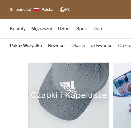
Shipping to:
Polska
PL
Kobiety
Mężczyźni
Dzieci
Sport
Dom
Pokaz Wszystko
Nowości
Okazja
aktywność
Odzie
Czapki i Kapelusze