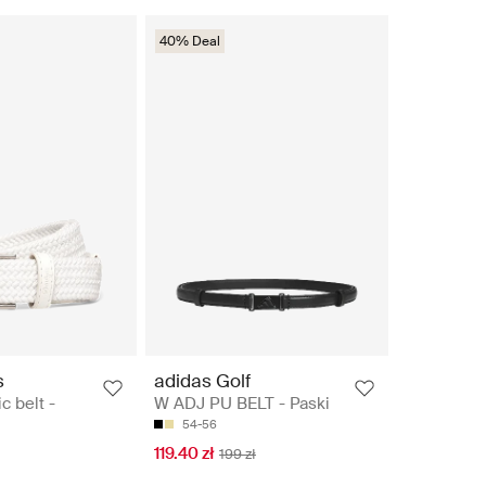
40% Deal
s
adidas Golf
c belt -
W ADJ PU BELT - Paski
54-56
119.40 zł
199 zł