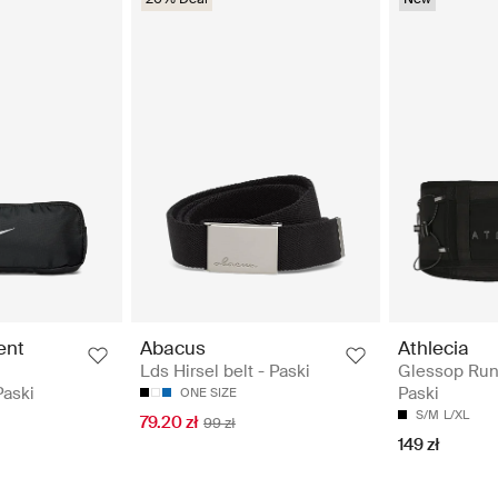
ent
Abacus
Athlecia
Lds Hirsel belt - Paski
Glessop Runn
aski
Paski
ONE SIZE
S/M
L/XL
79.20 zł
99 zł
149 zł