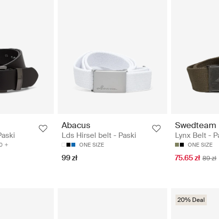
Abacus
Swedteam
Paski
Lds Hirsel belt - Paski
Lynx Belt - P
0
ONE SIZE
ONE SIZE
99 zł
75.65 zł
89 zł
20% Deal