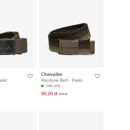
Chevalier
aski
Rainbow Belt - Paski
ONE SIZE
95.20 zł
119 zł