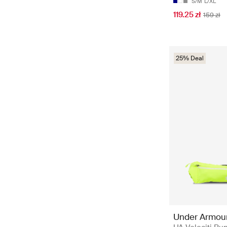
S/M
L/XL
119.25 zł
159 zł
25% Deal
Under Armou