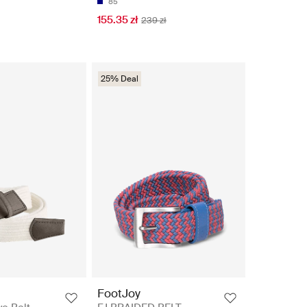
85
155.35 zł
239 zł
25% Deal
FootJoy