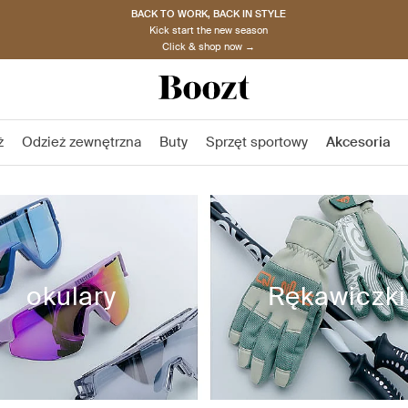
BACK TO WORK, BACK IN STYLE
Kick start the new season
Click & shop now →
ż
Odzież zewnętrzna
Buty
Sprzęt sportowy
Akcesoria
okulary
Rękawiczki