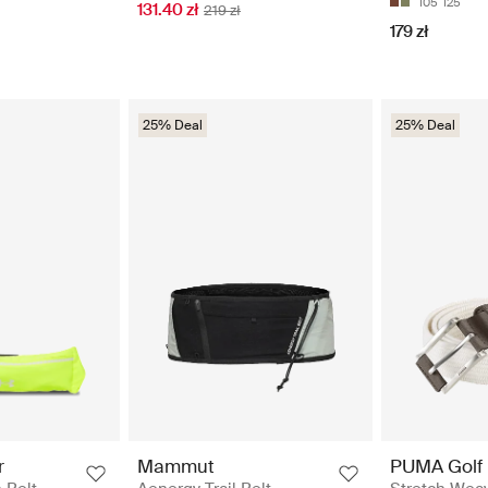
105
125
131.40 zł
219 zł
179 zł
25% Deal
25% Deal
r
Mammut
PUMA Golf