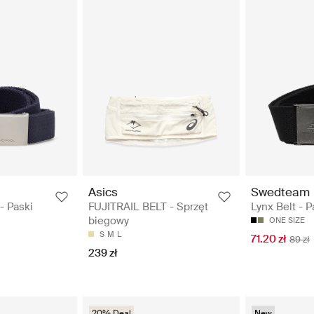
Asics
Swedteam
 - Paski
FUJITRAIL BELT - Sprzęt
Lynx Belt - P
biegowy
ONE SIZE
S
M
L
71.20 zł
89 zł
239 zł
20% Deal
New