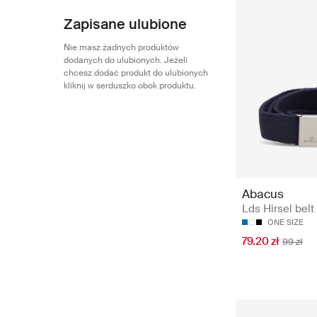
Zapisane ulubione
Nie masz żadnych produktów
dodanych do ulubionych. Jeżeli
chcesz dodać produkt do ulubionych
kliknij w serduszko obok produktu.
Abacus
Lds Hirsel belt
ONE SIZE
79.20 zł
99 zł