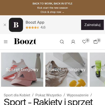
BACK TO WORK, BACK IN STYLE
Kick start the new season
Click & shop now →
Boozt App
zainstaluj
4.6
0
0
Sprzęt biegowy
Sprzęt treningowy
Rakie
Sport dla Kobiet
Pokaz Wszystko
Wyposażenie
Sport - Rakiety i sprzęt