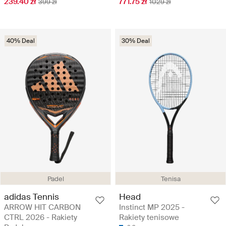
239.40 zł
771.75 zł
399 zł
1029 zł
40% Deal
30% Deal
Padel
Tenisa
adidas Tennis
Head
ARROW HIT CARBON
Instinct MP 2025 -
CTRL 2026 - Rakiety
Rakiety tenisowe