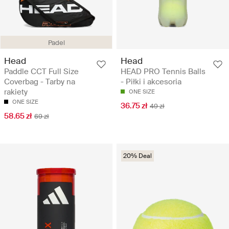
Padel
Head
Head
Paddle CCT Full Size
HEAD PRO Tennis Balls
Coverbag - Tarby na
- Piłki i akcesoria
rakiety
ONE SIZE
ONE SIZE
36.75 zł
49 zł
58.65 zł
69 zł
20% Deal