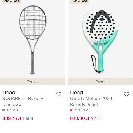
25% Deal
30% Deal
Tenisa
Padel
Head
Head
SQUARED - Rakiety
Gravity Motion 2024 -
tenisowe
Rakiety Padel
0
1
2
3
ONE SIZE
839.25 zł
643.30 zł
1119 zł
919 zł