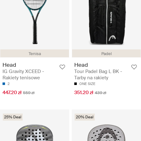
Tenisa
Padel
Head
Head
IG Gravity XCEED -
Tour Padel Bag L BK -
Rakiety tenisowe
Tarby na rakiety
2
ONE SIZE
447.20 zł
351.20 zł
559 zł
439 zł
25% Deal
20% Deal