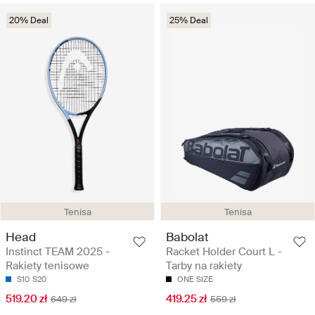
20% Deal
25% Deal
Tenisa
Tenisa
Head
Babolat
Instinct TEAM 2025 -
Racket Holder Court L -
Rakiety tenisowe
Tarby na rakiety
S10
S20
ONE SIZE
519.20 zł
419.25 zł
649 zł
559 zł