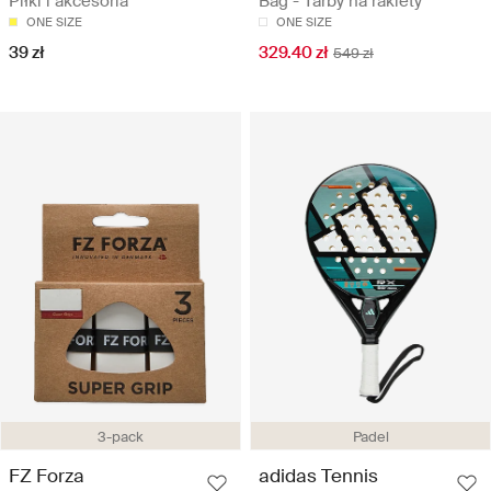
Piłki i akcesoria
Bag - Tarby na rakiety
ONE SIZE
ONE SIZE
39 zł
329.40 zł
549 zł
3-pack
Padel
FZ Forza
adidas Tennis