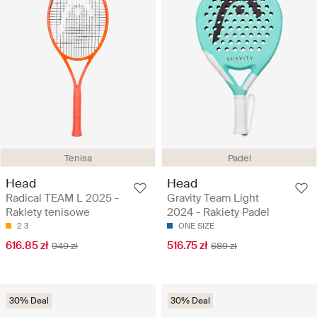
Tenisa
Padel
Head
Head
Radical TEAM L 2025 -
Gravity Team Light
Rakiety tenisowe
2024 - Rakiety Padel
2
3
ONE SIZE
616.85 zł
516.75 zł
949 zł
689 zł
30% Deal
30% Deal