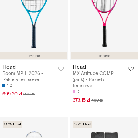
Tenisa
Tenisa
Head
Head
Boom MP L 2026 -
MX Attitude COMP
Rakiety tenisowe
(pink) - Rakiety
tenisowe
1
2
3
699.30 zł
999 zł
373.15 zł
439 zł
35% Deal
25% Deal