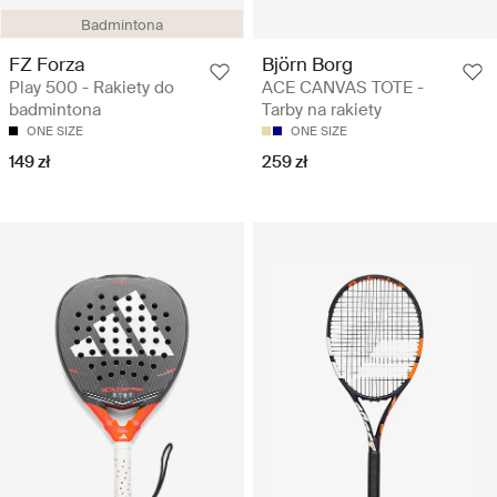
Badmintona
FZ Forza
Björn Borg
Play 500 - Rakiety do
ACE CANVAS TOTE -
badmintona
Tarby na rakiety
ONE SIZE
ONE SIZE
149 zł
259 zł