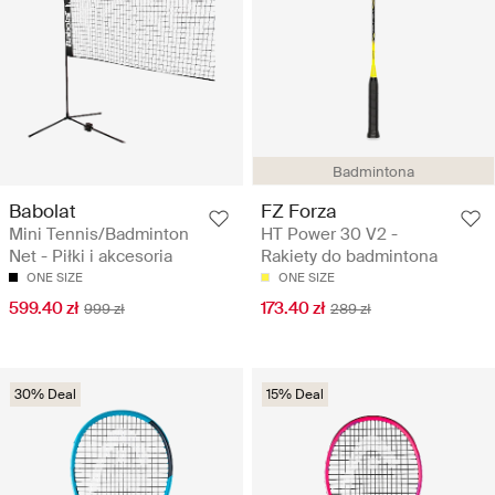
Badmintona
Babolat
FZ Forza
Mini Tennis/Badminton
HT Power 30 V2 -
Net - Piłki i akcesoria
Rakiety do badmintona
ONE SIZE
ONE SIZE
599.40 zł
173.40 zł
999 zł
289 zł
30% Deal
15% Deal