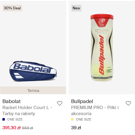
30% Deal
New
Tenisa
Babolat
Bullpadel
Racket Holder Court L -
PREMIUM PRO - Piłki i
Tarby na rakiety
akcesoria
ONE SIZE
ONE SIZE
391.30 zł
39 zł
559 zł