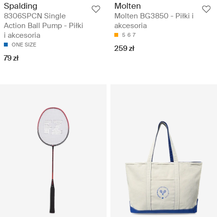
Spalding
Molten
8306SPCN Single
Molten BG3850 - Piłki i
Action Ball Pump - Piłki
akcesoria
i akcesoria
5
6
7
ONE SIZE
259 zł
79 zł