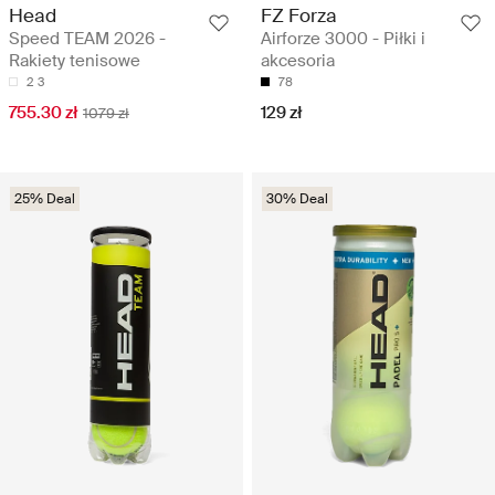
Head
FZ Forza
Speed TEAM 2026 -
Airforze 3000 - Piłki i
Rakiety tenisowe
akcesoria
2
3
78
755.30 zł
129 zł
1079 zł
25% Deal
30% Deal