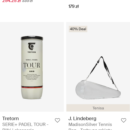
254.25 zł
339 zł
179 zł
40% Deal
Tenisa
Tretorn
J. Lindeberg
SERIE+ PADEL TOUR -
MadisonSilver Tennis