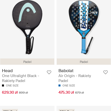
Padel
Padel
Head
Babolat
One Ultralight Black -
Air Origin - Rakiety
Rakiety Padel
Padel
ONE SIZE
ONE SIZE
629.30 zł
475.30 zł
899 zł
679 zł