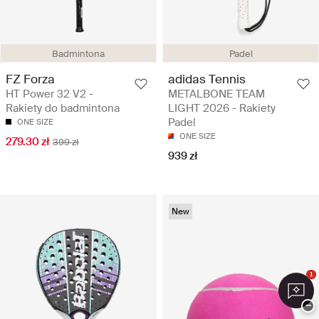
Badmintona
Padel
FZ Forza
adidas Tennis
HT Power 32 V2 -
METALBONE TEAM
Rakiety do badmintona
LIGHT 2026 - Rakiety
Padel
ONE SIZE
ONE SIZE
279.30 zł
399 zł
939 zł
New
1
−