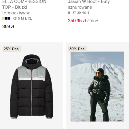
ELLA COMPRESSION
Jasiah W Boot - Buty
TOP - Bluzki
sznurowane
termoaktywne
37
39
40
41
XS
S
M
L
XL
259.35 zł
399 zł
369 zł
25% Deal
50% Deal