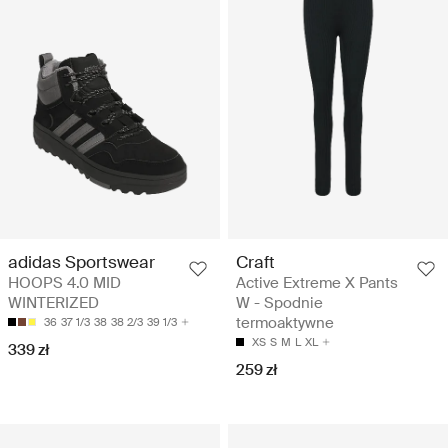
Craft
adidas Sportswear
Active Extreme X Pants
HOOPS 4.0 MID
W - Spodnie
WINTERIZED
termoaktywne
36
37 1/3
38
38 2/3
39 1/3
XS
S
M
L
XL
339 zł
259 zł