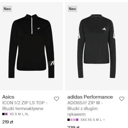
New
New
Asics
adidas Performance
ICON 1/2 ZIP LS TOP -
ADI365/// ZIP W -
Bluzki termoaktywne
Bluzki z długim
rękawem
XS
S
M
L
XL
XXS
XS
S
M
L
219 zł
239 zł