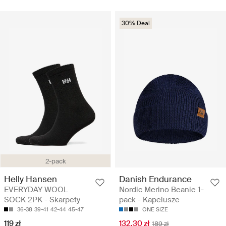
30% Deal
2-pack
Helly Hansen
Danish Endurance
EVERYDAY WOOL
Nordic Merino Beanie 1-
SOCK 2PK - Skarpety
pack - Kapelusze
36-38
39-41
42-44
45-47
ONE SIZE
119 zł
132.30 zł
189 zł