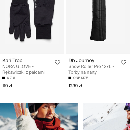
Kari Traa
Db Journey
NORA GLOVE -
Snow Roller Pro 127L -
Rękawiczki z palcami
Torby na narty
6
7
8
ONE SIZE
119 zł
1239 zł