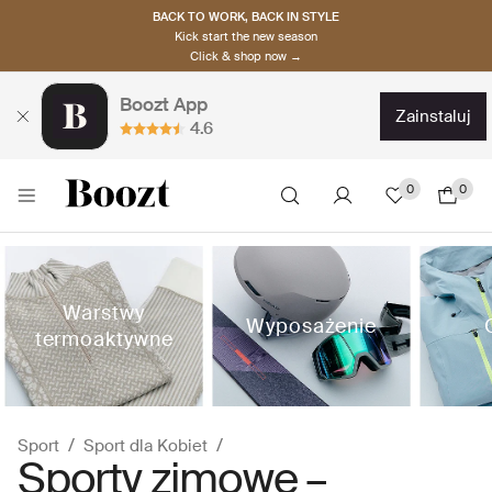
BACK TO WORK, BACK IN STYLE
Kick start the new season
Click & shop now →
Boozt App
zainstaluj
4.6
0
0
Warstwy
Wyposażenie
termoaktywne
Sport
Sport dla Kobiet
Sporty zimowe –