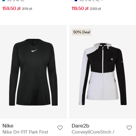
159.50 zł
119.50 zł
319 zł
239 zł
50% Deal
Nike
Dare2b
Nike Dri-FIT Park First
ConveyIICoreStrch /