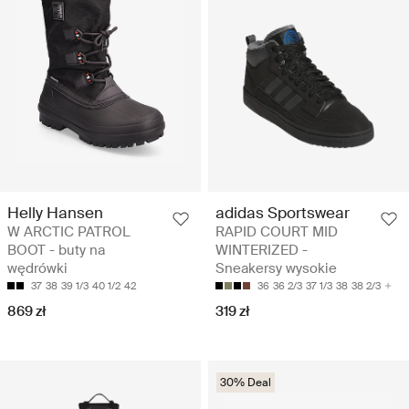
Helly Hansen
adidas Sportswear
W ARCTIC PATROL
RAPID COURT MID
BOOT - buty na
WINTERIZED -
wędrówki
Sneakersy wysokie
37
38
39 1/3
40 1/2
42
36
36 2/3
37 1/3
38
38 2/3
869 zł
319 zł
30% Deal