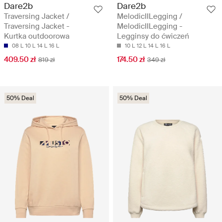
Dare2b
Dare2b
Traversing Jacket /
MelodicIILegging /
Traversing Jacket -
MelodicIILegging -
Kurtka outdoorowa
Legginsy do ćwiczeń
08 L
10 L
14 L
16 L
10 L
12 L
14 L
16 L
409.50 zł
174.50 zł
819 zł
349 zł
50% Deal
50% Deal