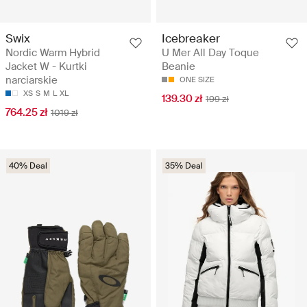
Swix
Icebreaker
Nordic Warm Hybrid
U Mer All Day Toque
Jacket W - Kurtki
Beanie
narciarskie
ONE SIZE
XS
S
M
L
XL
139.30 zł
199 zł
764.25 zł
1019 zł
40% Deal
35% Deal