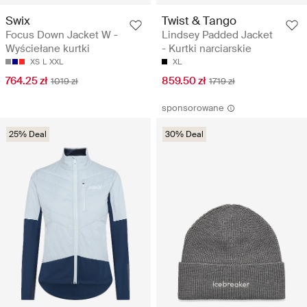
Swix
Twist & Tango
Focus Down Jacket W -
Lindsey Padded Jacket
Wyściełane kurtki
- Kurtki narciarskie
XS
L
XXL
XL
764.25 zł
859.50 zł
1019 zł
1719 zł
sponsorowane
25% Deal
30% Deal