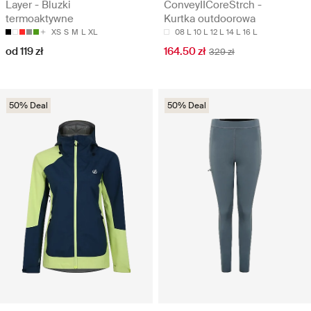
Layer - Bluzki
ConveyIICoreStrch -
termoaktywne
Kurtka outdoorowa
XS
S
M
L
XL
08 L
10 L
12 L
14 L
16 L
od 119 zł
164.50 zł
329 zł
50% Deal
50% Deal