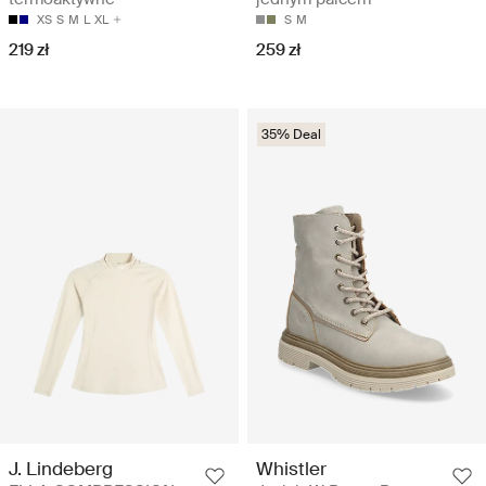
XS
S
M
L
XL
S
M
219 zł
259 zł
35% Deal
J. Lindeberg
Whistler