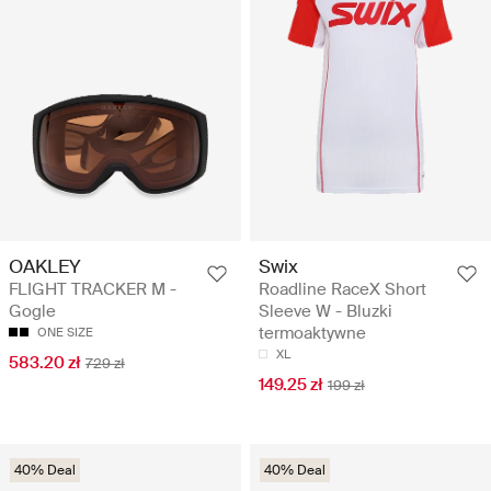
OAKLEY
Swix
FLIGHT TRACKER M -
Roadline RaceX Short
Gogle
Sleeve W - Bluzki
termoaktywne
ONE SIZE
XL
583.20 zł
729 zł
149.25 zł
199 zł
40% Deal
40% Deal