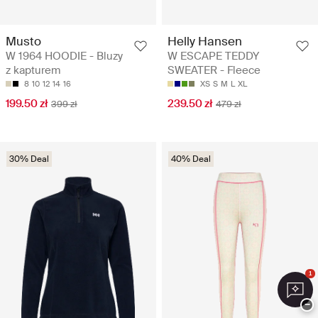
Musto
Helly Hansen
W 1964 HOODIE - Bluzy
W ESCAPE TEDDY
z kapturem
SWEATER - Fleece
8
10
12
14
16
XS
S
M
L
XL
199.50 zł
239.50 zł
399 zł
479 zł
30% Deal
40% Deal
1
−