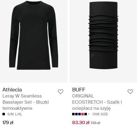
Athlecia
BUFF
Leray W Seamless
ORIGINAL
Baselayer Set - Bluzki
ECOSTRETCH - Szalik i
termoaktywne
ocieplacz na szyję
S/M
L/XL
ONE SIZE
179 zł
83.30 zł
119 zł