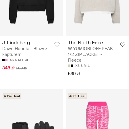
J. Lindeberg
The North Face
Dawn Hoodie - Bluzy z
W YUMIORI OFF PEAK
kapturem
1/2 ZIP JACKET -
Fleece
XS
S
M
L
XL
XS
S
M
L
348 zł
580 zł
539 zł
40% Deal
40% Deal