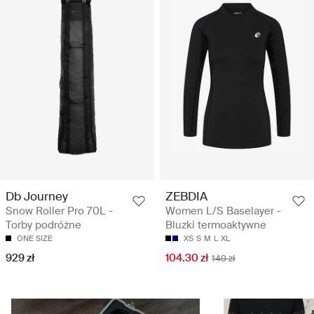
Db Journey
ZEBDIA
Snow Roller Pro 70L -
Women L/S Baselayer -
Torby podróżne
Bluzki termoaktywne
ONE SIZE
XS
S
M
L
XL
929 zł
104.30 zł
149 zł