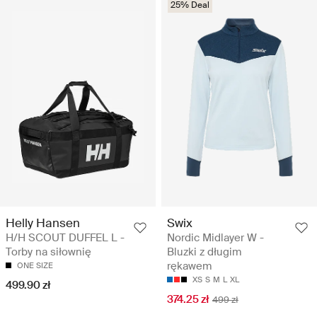
25% Deal
Helly Hansen
Swix
H/H SCOUT DUFFEL L -
Nordic Midlayer W -
Torby na siłownię
Bluzki z długim
rękawem
ONE SIZE
XS
S
M
L
XL
499.90 zł
374.25 zł
499 zł