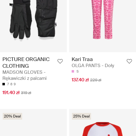
PICTURE ORGANIC
Kari Traa
CLOTHING
OLGA PANTS - Doły
MADSON GLOVES -
S
Rękawiczki z palcami
137.40 zł
229 zł
7
8
9
191.40 zł
319 zł
20% Deal
25% Deal