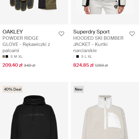
OAKLEY
Superdry Sport
POWDER RIDGE
HOODED SKI BOMBER
GLOVE - Rękawiczki z
JACKET - Kurtki
palcami
narciarskie
S
M
XL
S
L
XL
209.40 zł
824.85 zł
349 zł
1269 zł
40% Deal
New