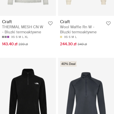
Craft
Craft
THERMAL MESH CN W
Wool Waffle Rn W -
- Bluzki termoaktywne
Bluzki termoaktywne
XS
S
M
L
XL
XS
S
M
L
143.40 zł
244.30 zł
239 zł
349 zł
40% Deal