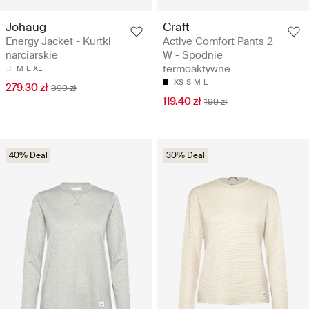
Johaug
Craft
Energy Jacket - Kurtki
Active Comfort Pants 2
narciarskie
W - Spodnie
termoaktywne
M
L
XL
XS
S
M
L
279.30 zł
399 zł
119.40 zł
199 zł
40% Deal
30% Deal