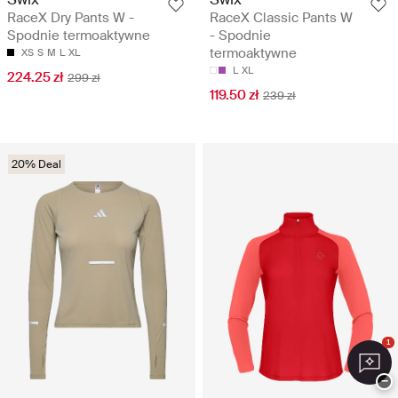
RaceX Dry Pants W -
RaceX Classic Pants W
Spodnie termoaktywne
- Spodnie
termoaktywne
XS
S
M
L
XL
L
XL
224.25 zł
299 zł
119.50 zł
239 zł
20% Deal
1
−