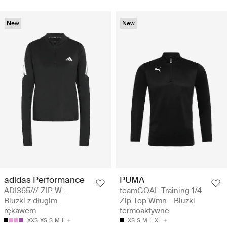
New
New
adidas Performance
PUMA
ADI365/// ZIP W -
teamGOAL Training 1/4
Bluzki z długim
Zip Top Wmn - Bluzki
rękawem
termoaktywne
XXS
XS
S
M
L
XS
S
M
L
XL