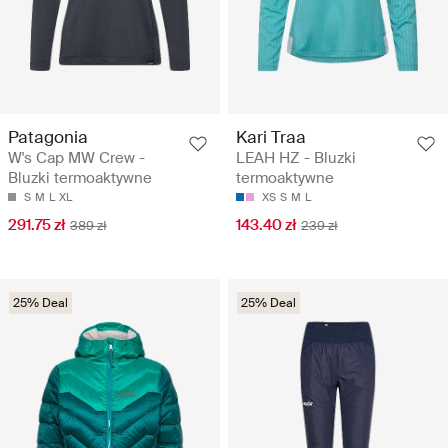
Patagonia
Kari Traa
W's Cap MW Crew -
LEAH HZ - Bluzki
Bluzki termoaktywne
termoaktywne
S
M
L
XL
XS
S
M
L
291.75 zł
143.40 zł
389 zł
239 zł
25% Deal
25% Deal