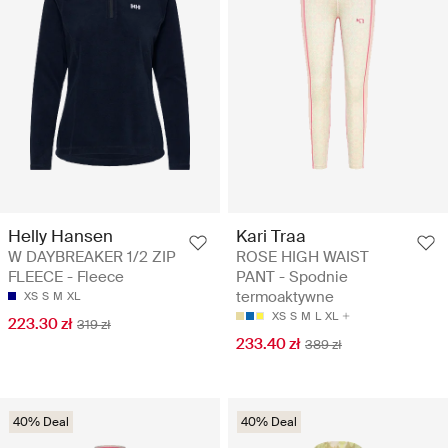
Helly Hansen
Kari Traa
W DAYBREAKER 1/2 ZIP
ROSE HIGH WAIST
FLEECE - Fleece
PANT - Spodnie
termoaktywne
XS
S
M
XL
XS
S
M
L
XL
223.30 zł
319 zł
233.40 zł
389 zł
40% Deal
40% Deal