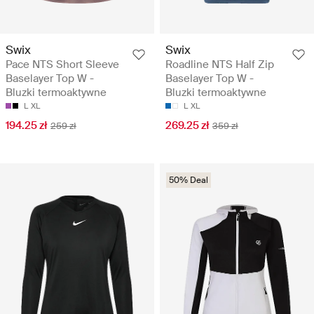
Swix
Swix
Pace NTS Short Sleeve
Roadline NTS Half Zip
Baselayer Top W -
Baselayer Top W -
Bluzki termoaktywne
Bluzki termoaktywne
L
XL
L
XL
194.25 zł
269.25 zł
259 zł
359 zł
50% Deal