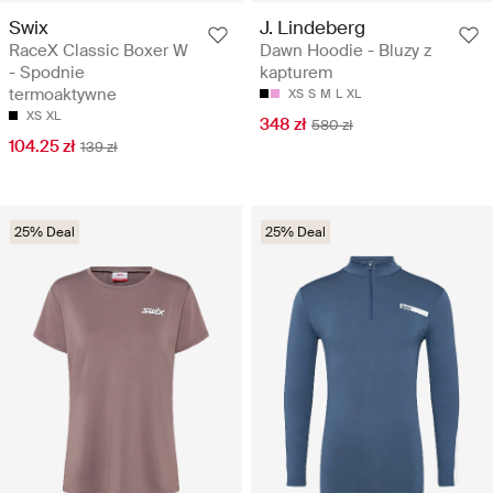
Swix
J. Lindeberg
RaceX Classic Boxer W
Dawn Hoodie - Bluzy z
- Spodnie
kapturem
termoaktywne
XS
S
M
L
XL
XS
XL
348 zł
580 zł
104.25 zł
139 zł
25% Deal
25% Deal