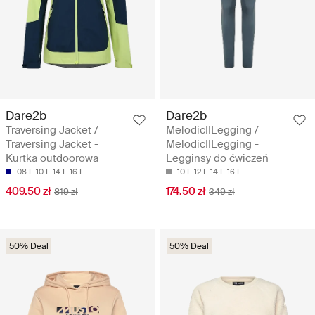
Dare2b
Dare2b
Traversing Jacket /
MelodicIILegging /
Traversing Jacket -
MelodicIILegging -
Kurtka outdoorowa
Legginsy do ćwiczeń
08 L
10 L
14 L
16 L
10 L
12 L
14 L
16 L
409.50 zł
174.50 zł
819 zł
349 zł
50% Deal
50% Deal