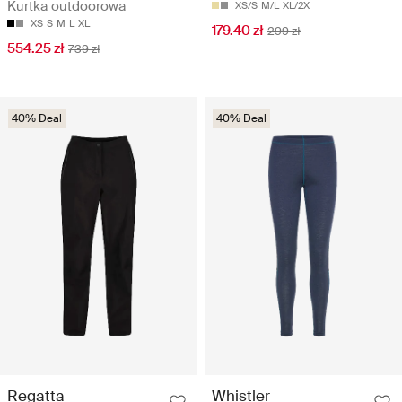
Kurtka outdoorowa
XS/S
M/L
XL/2X
XS
S
M
L
XL
179.40 zł
299 zł
554.25 zł
739 zł
40% Deal
40% Deal
Regatta
Whistler