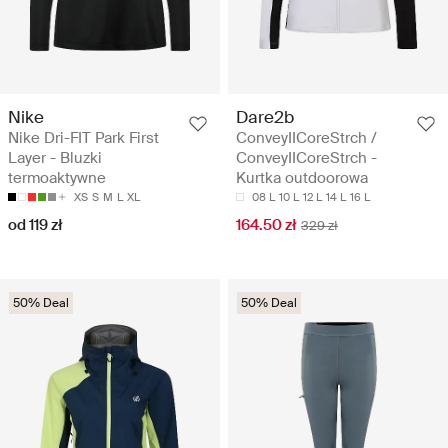
Nike
Dare2b
Nike Dri-FIT Park First
ConveyIICoreStrch /
Layer - Bluzki
ConveyIICoreStrch -
termoaktywne
Kurtka outdoorowa
XS
S
M
L
XL
08 L
10 L
12 L
14 L
16 L
od 119 zł
164.50 zł
329 zł
50% Deal
50% Deal