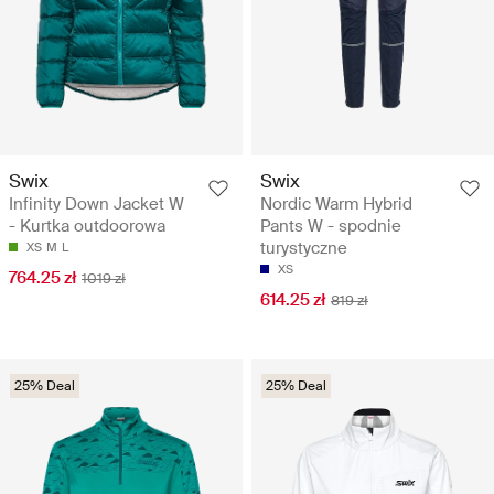
Swix
Swix
Infinity Down Jacket W
Nordic Warm Hybrid
- Kurtka outdoorowa
Pants W - spodnie
turystyczne
XS
M
L
XS
764.25 zł
1019 zł
614.25 zł
819 zł
25% Deal
25% Deal