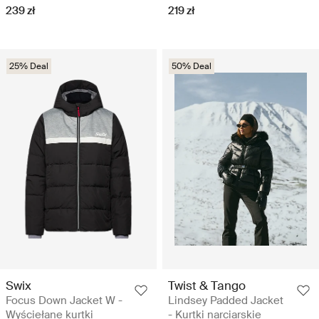
239 zł
219 zł
25% Deal
50% Deal
Swix
Twist & Tango
Focus Down Jacket W -
Lindsey Padded Jacket
Wyściełane kurtki
- Kurtki narciarskie