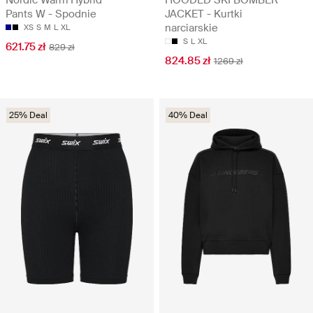
Pants W - Spodnie
JACKET - Kurtki
narciarskie
XS
S
M
L
XL
S
L
XL
621.75 zł
829 zł
824.85 zł
1269 zł
25% Deal
40% Deal