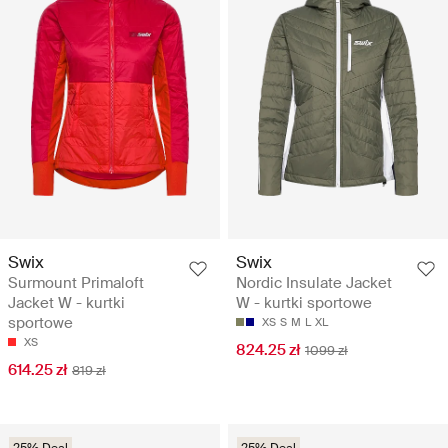
Swix
Swix
Surmount Primaloft
Nordic Insulate Jacket
Jacket W - kurtki
W - kurtki sportowe
sportowe
XS
S
M
L
XL
XS
824.25 zł
1099 zł
614.25 zł
819 zł