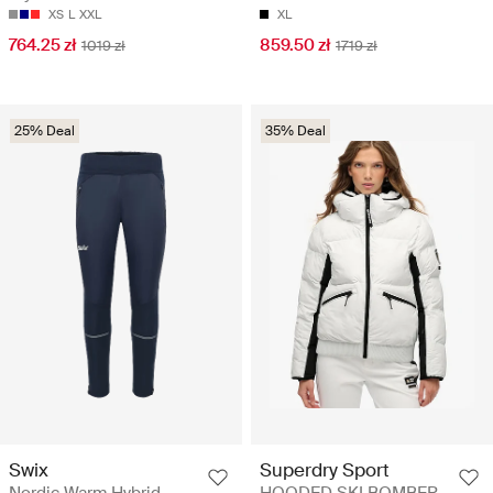
XS
L
XXL
XL
764.25 zł
859.50 zł
1019 zł
1719 zł
25% Deal
35% Deal
Swix
Superdry Sport
Nordic Warm Hybrid
HOODED SKI BOMBER