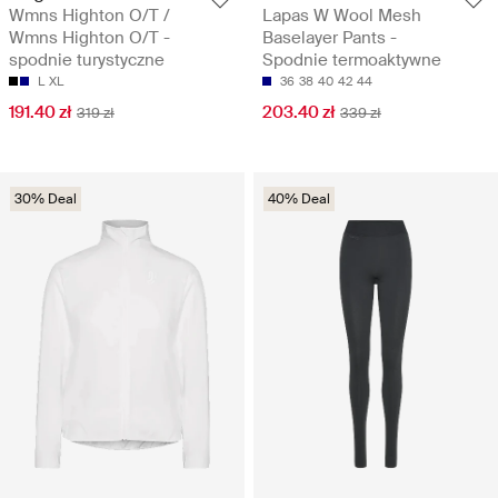
Wmns Highton O/T /
Lapas W Wool Mesh
Wmns Highton O/T -
Baselayer Pants -
spodnie turystyczne
Spodnie termoaktywne
L
XL
36
38
40
42
44
191.40 zł
203.40 zł
319 zł
339 zł
30% Deal
40% Deal