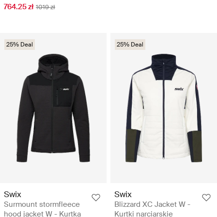
764.25 zł
1019 zł
25% Deal
25% Deal
Swix
Swix
Surmount stormfleece
Blizzard XC Jacket W -
hood jacket W - Kurtka
Kurtki narciarskie