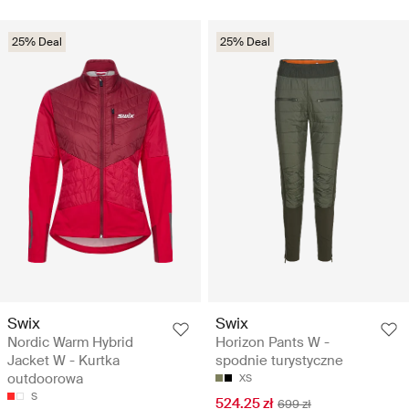
25% Deal
25% Deal
Swix
Swix
Nordic Warm Hybrid
Horizon Pants W -
Jacket W - Kurtka
spodnie turystyczne
outdoorowa
XS
S
524.25 zł
699 zł