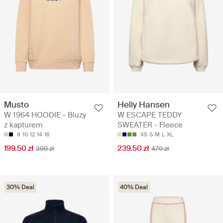
Musto
Helly Hansen
W 1964 HOODIE - Bluzy
W ESCAPE TEDDY
z kapturem
SWEATER - Fleece
8
10
12
14
16
XS
S
M
L
XL
199.50 zł
239.50 zł
399 zł
479 zł
30% Deal
40% Deal