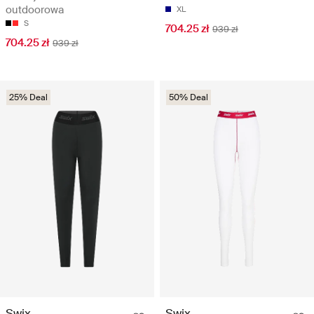
outdoorowa
XL
S
704.25 zł
939 zł
704.25 zł
939 zł
25% Deal
50% Deal
Swix
Swix