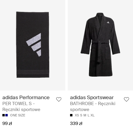
adidas Performance
adidas Sportswear
PER TOWEL S -
BATHROBE - Ręczniki
Ręczniki sportowe
sportowe
ONE SIZE
XS
S
M
L
XL
99 zł
339 zł