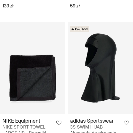
139 zł
59 zł
40% Deal
NIKE Equipment
adidas Sportswear
NIKE SPORT TOWEL
3S SWIM HIJAB -
LARGE NP - Ręczniki
Akcesoria do pływania