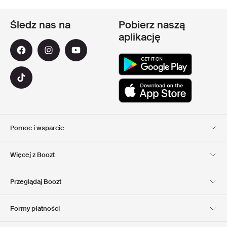
Śledz nas na
Pobierz naszą
aplikację
Pomoc i wsparcie
Obsługa Klienta
Dostawa
Więcej z Boozt
Zwroty
Płatność
Informacje o nas
Official voucher code
Przeglądaj Boozt
Nasze apps
Club Boozt
Kariera
Informacje o firmie
Formy płatności
Investor relations
Odpowiedzialność