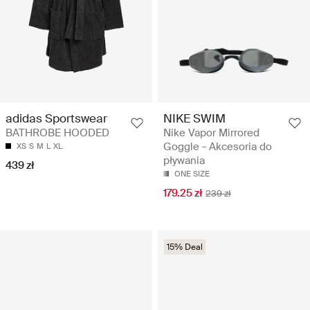
NIKE SWIM
adidas Sportswear
Nike Vapor Mirrored
BATHROBE HOODED
Goggle - Akcesoria do
XS
S
M
L
XL
pływania
439 zł
ONE SIZE
179.25 zł
239 zł
15% Deal