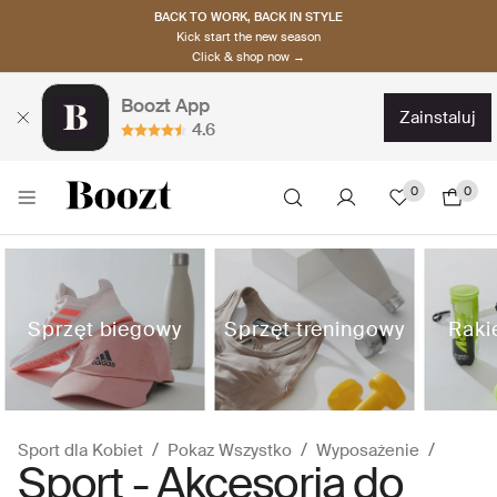
BACK TO WORK, BACK IN STYLE
Kick start the new season
Click & shop now →
Boozt App
zainstaluj
4.6
0
0
Sprzęt biegowy
Sprzęt treningowy
Rakie
Sport dla Kobiet
Pokaz Wszystko
Wyposażenie
Sport - Akcesoria do