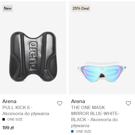
New
25% Deal
Arena
Arena
PULL KICK II -
THE ONE MASK
Akcesoria do pływania
MIRROR BLUE-WHITE-
BLACK - Akcesoria do
ONE SIZE
pływania
199 zł
ONE SIZE