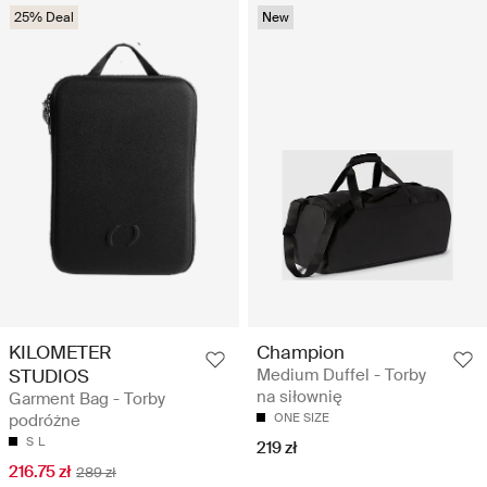
25% Deal
New
KILOMETER
Champion
STUDIOS
Medium Duffel - Torby
na siłownię
Garment Bag - Torby
podróżne
ONE SIZE
S
L
219 zł
216.75 zł
289 zł