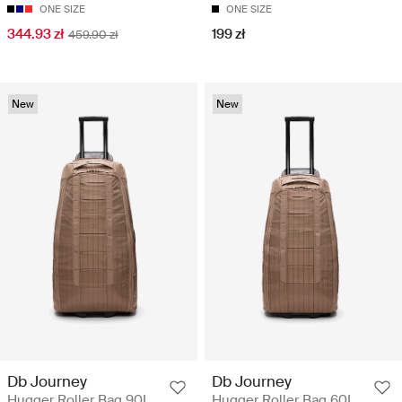
ONE SIZE
ONE SIZE
344.93 zł
199 zł
459.90 zł
New
New
Db Journey
Db Journey
Hugger Roller Bag 90L
Hugger Roller Bag 60L