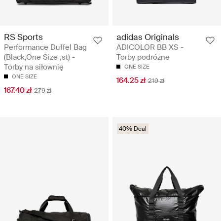
RS Sports
adidas Originals
Performance Duffel Bag
ADICOLOR BB XS -
(Black,One Size ,st) -
Torby podróżne
Torby na siłownię
ONE SIZE
ONE SIZE
164.25 zł
219 zł
167.40 zł
279 zł
40% Deal