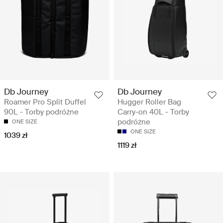
Db Journey
Db Journey
Roamer Pro Split Duffel
Hugger Roller Bag
90L - Torby podróżne
Carry-on 40L - Torby
podróżne
ONE SIZE
ONE SIZE
1039 zł
1119 zł