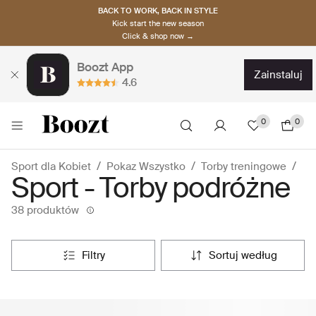
BACK TO WORK, BACK IN STYLE
Kick start the new season
Click & shop now →
Boozt App
zainstaluj
4.6
0
0
Sport dla Kobiet
Pokaz Wszystko
Torby treningowe
Sport - Torby podróżne
38 produktów
filtry
sortuj według