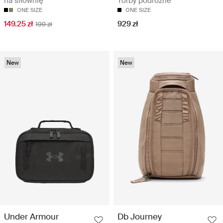
na siłownię
Torby podróżne
ONE SIZE
ONE SIZE
149.25 zł
929 zł
199 zł
New
New
Under Armour
Db Journey