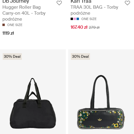
Db Journey
Kari Traa
Hugger Roller Bag
TRAA 30L BAG - Torby
Carry-on 40L - Torby
podróżne
podróżne
ONE SIZE
ONE SIZE
167.40 zł
279 zł
1119 zł
30% Deal
30% Deal