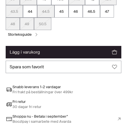
43.5
44
44.5
45
46
46.5
47
48
49
50.5
storleksguide
lägg i varukorg
spara som favorit
Snabb leverans 1-2 vardagar
Fri frakt på beställningar över 499kr
Fri retur
30 dagar fri retur
Shoppa nu - Betala i september*
Booztpay i samarbete med Avarda