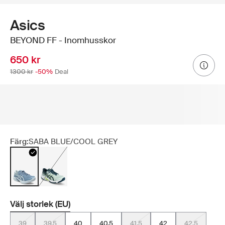
Asics
BEYOND FF - Inomhusskor
650 kr
1300 kr
-50%
Deal
Färg:
SABA BLUE/COOL GREY
Välj storlek (EU)
39
39.5
40
40.5
41.5
42
42.5