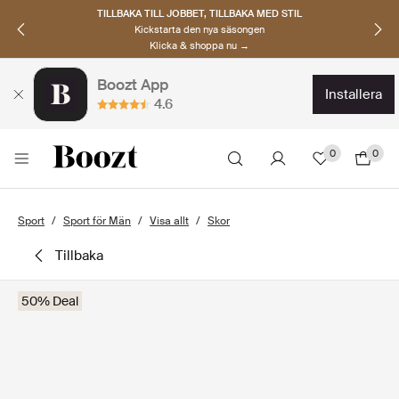
TILLBAKA TILL JOBBET, TILLBAKA MED STIL
Kickstarta den nya säsongen
Klicka & shoppa nu →
Boozt App
installera
4.6
0
0
Sport
Sport för Män
Visa allt
Skor
tillbaka
50% Deal