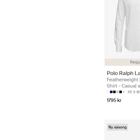
Regul
Polo Ralph L
Featherweight
Shirt - Casual s
XS
S
M
1795 kr
Ny säsong