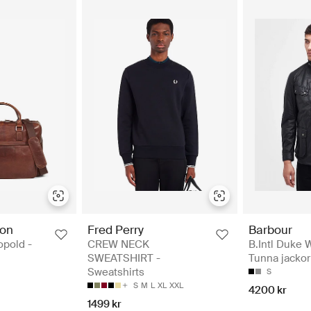
on
Fred Perry
Barbour
opold -
CREW NECK
B.Intl Duke 
SWEATSHIRT -
Tunna jackor
Sweatshirts
S
S
M
L
XL
XXL
4200 kr
1499 kr