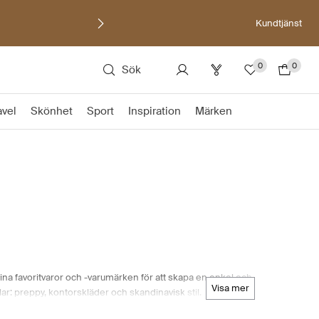
Kundtjänst
0
0
Sök
avel
Skönhet
Sport
Inspiration
Märken
na favoritvaror och -varumärken för att skapa en enkel och
visa mer
ar: preppy, kontorskläder och skandinavisk stil.
iskt, har dessa kollektioner något för varje mans smak. Från