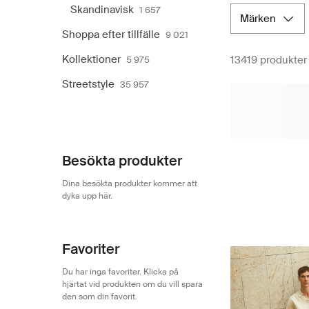
Skandinavisk
1 657
rena linjer och neu
märken
din perfekta garde
Shoppa efter tillfälle
9 021
Klicka dig igenom 
Kollektioner
13419 produkter
5 975
inspiration från vå
skandinavisk stil, 
Streetstyle
35 957
Våra kollektioner ä
Oavsett om du klär 
Besökta produkter
Dina besökta produkter kommer att
dyka upp här.
Favoriter
Du har inga favoriter. Klicka på
hjärtat vid produkten om du vill spara
den som din favorit.