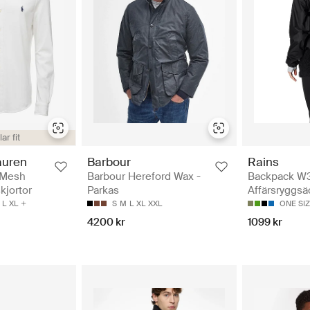
ar fit
auren
Barbour
Rains
 Mesh
Barbour Hereford Wax -
Backpack W3
kjortor
Parkas
Affärsryggsä
L
XL
S
M
L
XL
XXL
ONE SI
4200 kr
1099 kr