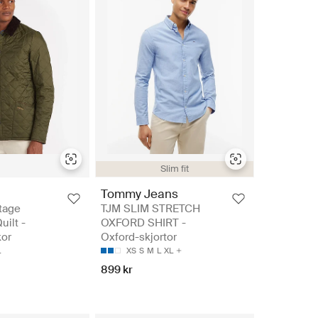
Slim fit
Tommy Jeans
tage
TJM SLIM STRETCH
uilt -
OXFORD SHIRT -
kor
Oxford-skjortor
L
XS
S
M
L
XL
899 kr