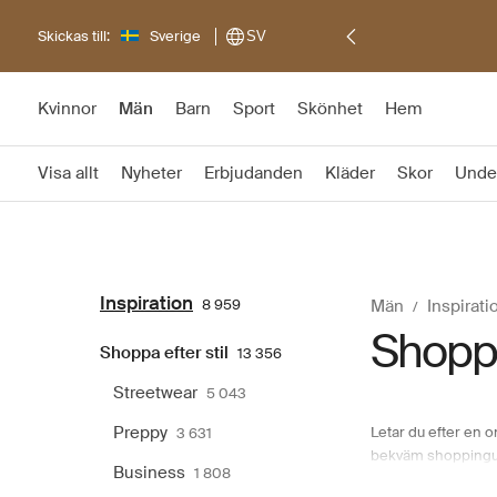
Skickas till:
Sverige
SV
Kvinnor
Män
Barn
Sport
Skönhet
Hem
Visa allt
Nyheter
Erbjudanden
Kläder
Skor
Unde
Inspiration
8 959
Män
Inspirati
Shoppa 
Shoppa efter stil
13 356
Streetwear
5 043
Preppy
Letar du efter en 
3 631
bekväm shoppinguppl
Business
1 808
Oavsett om du letar