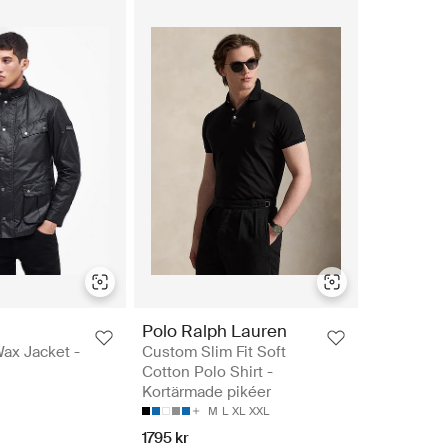
Polo Ralph Lauren
Wax Jacket -
Custom Slim Fit Soft
Cotton Polo Shirt -
Kortärmade pikéer
M
L
XL
XXL
1795 kr