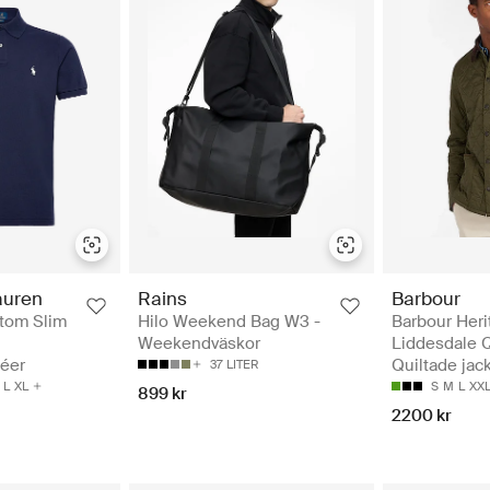
auren
Rains
Barbour
stom Slim
Hilo Weekend Bag W3 -
Barbour Heri
Weekendväskor
Liddesdale Q
kéer
Quiltade jac
37 LITER
L
XL
S
M
L
XX
899 kr
2200 kr