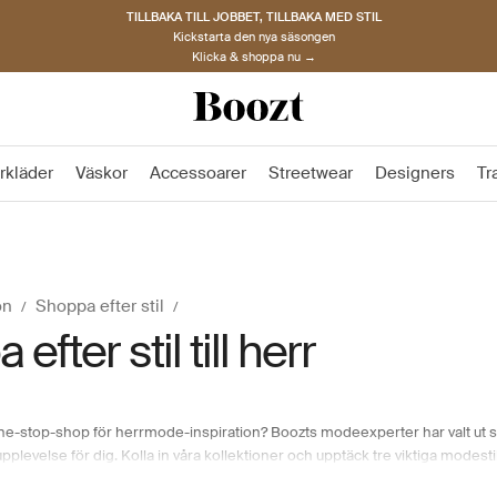
TILLBAKA TILL JOBBET, TILLBAKA MED STIL
Kickstarta den nya säsongen
Klicka & shoppa nu →
rkläder
Väskor
Accessoarer
Streetwear
Designers
Tr
on
Shoppa efter stil
efter stil till herr
one-stop-shop för herrmode-inspiration? Boozts modeexperter har valt ut si
evelse för dig. Kolla in våra kollektioner och upptäck tre viktiga modestil
 efter en klassisk, raffinerad look eller något mer minimalistiskt och prakt