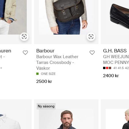
auren
Barbour
G.H. BASS
t -
Barbour Wax Leather
GH WEEJUN 
Tarras Crossbody -
MOC PENNY 
Väskor
41
41.5
42
ONE SIZE
2400 kr
2500 kr
Ny säsong