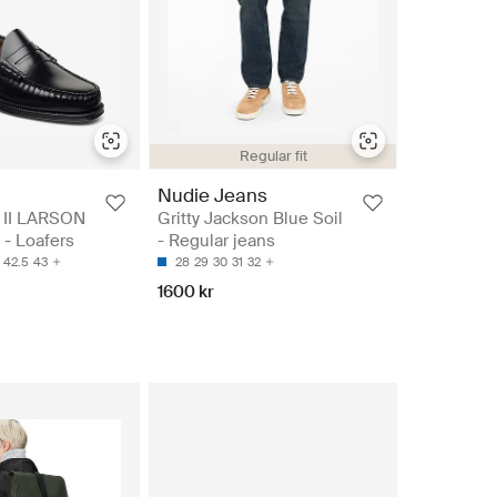
Regular fit
Nudie Jeans
II LARSON
Gritty Jackson Blue Soil
- Loafers
- Regular jeans
42.5
43
28
29
30
31
32
1600 kr