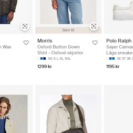
Slim fit
Morris
Polo Ralph
n Wax
Oxford Button Down
Sayer Canva
Shirt - Oxford-skjortor
Låga sneake
XS
S
L
XL
XXL
36
37
38
1299 kr
1195 kr