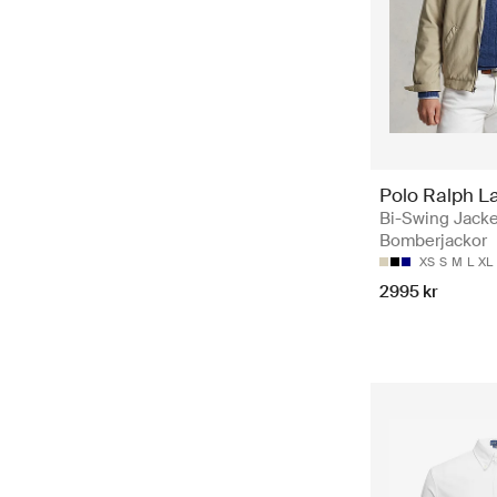
Polo Ralph L
Bi-Swing Jacke
Bomberjackor
XS
S
M
L
XL
2995 kr