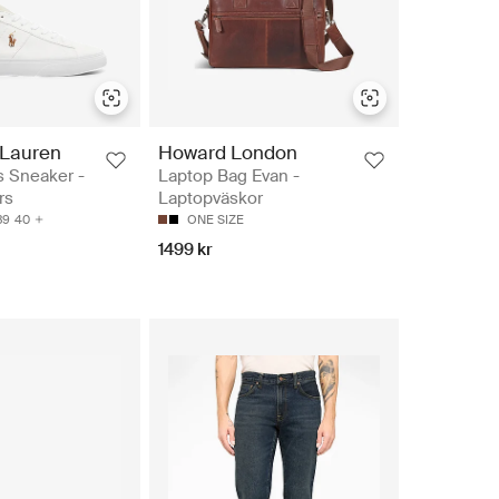
 Lauren
Howard London
s Sneaker -
Laptop Bag Evan -
rs
Laptopväskor
39
40
ONE SIZE
1499 kr