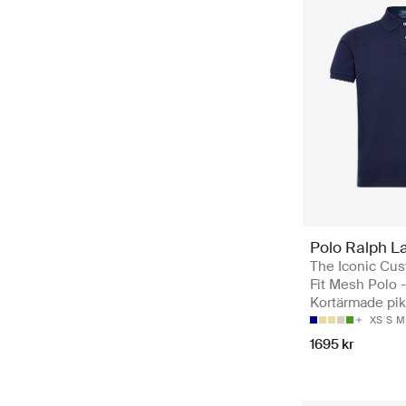
Polo Ralph L
The Iconic Cu
Fit Mesh Polo -
Kortärmade pi
XS
S
M
1695 kr