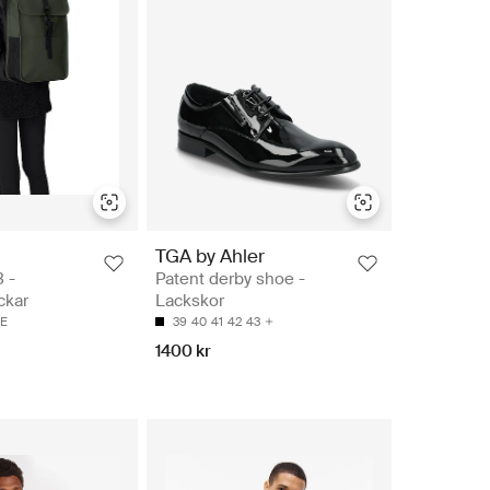
TGA by Ahler
 -
Patent derby shoe -
ckar
Lackskor
ZE
39
40
41
42
43
1400 kr