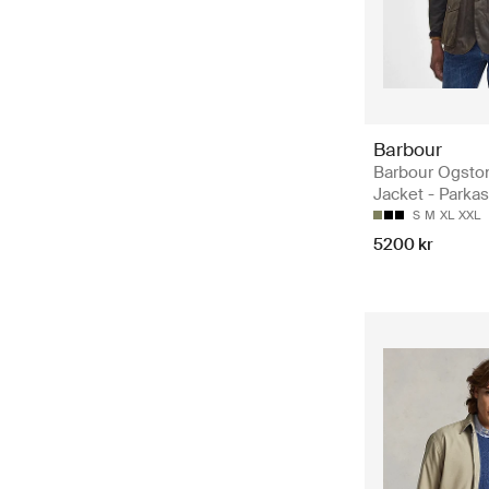
Barbour
Barbour Ogsto
Jacket - Parkas
S
M
XL
XXL
5200 kr