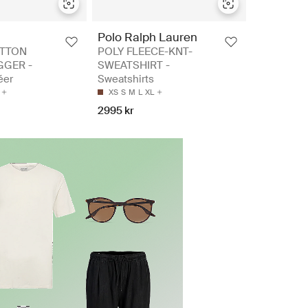
Polo Ralph Lauren
OTTON
POLY FLEECE-KNT-
GGER -
SWEATSHIRT -
éer
Sweatshirts
XS
S
M
L
XL
2995 kr