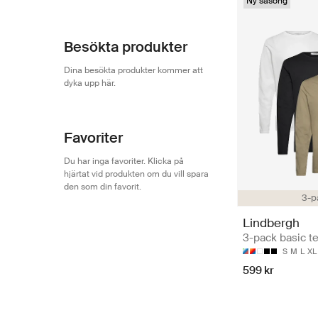
Ny säsong
Besökta produkter
Dina besökta produkter kommer att
dyka upp här.
Favoriter
Du har inga favoriter. Klicka på
hjärtat vid produkten om du vill spara
den som din favorit.
3-p
Lindbergh
3-pack basic t
S
M
L
XL
599 kr