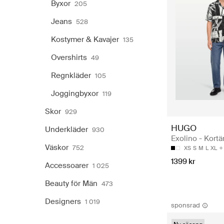
Byxor
205
Jeans
528
Kostymer & Kavajer
135
Overshirts
49
Regnkläder
105
Joggingbyxor
119
Skor
929
HUGO
Underkläder
930
Exolino - Kort
Väskor
752
XS
S
M
L
XL
1399 kr
Accessoarer
1 025
Beauty för Män
473
Designers
1 019
sponsrad