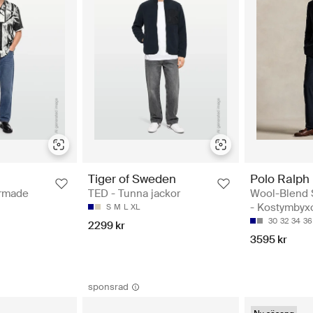
Tiger of Sweden
Polo Ralph
ärmade
TED - Tunna jackor
Wool-Blend S
- Kostymbyx
S
M
L
XL
30
32
34
36
2299 kr
3595 kr
sponsrad