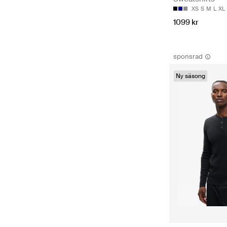
XS
S
M
L
XL
1099 kr
sponsrad
Ny säsong