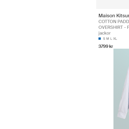
Maison Kitsu
COTTON PAD
OVERSHIRT - 
jackor
S
M
L
XL
3799 kr