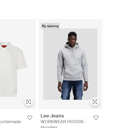
Ny säsong
Lee Jeans
Kortärmade
WORKWEAR HOODIE -
Hoodies