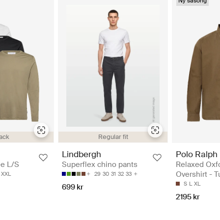
Ny säsong
ack
Regular fit
Polo Ralph
Lindbergh
Relaxed Oxfo
ee L/S
Superflex chino pants
Overshirt - 
XXL
29
30
31
32
33
S
L
XL
699 kr
2195 kr