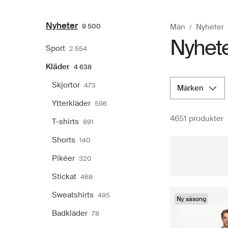
Nyheter
9 500
Män
Nyheter
Nyheter
Sport
2 554
Kläder
4 638
Skjortor
473
märken
Ytterkläder
596
4651 produkter
T-shirts
891
Shorts
140
Pikéer
320
Stickat
468
Sweatshirts
495
Ny säsong
Badkläder
78