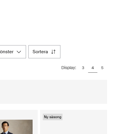
mönster
sortera
Display:
3
4
5
Ny säsong