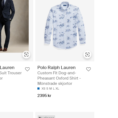
 Lauren
Polo Ralph Lauren
uit Trouser
Custom Fit Dog-and-
or
Pheasant Oxford Shirt -
Mönstrade skjortor
XS
S
M
L
XL
2395 kr