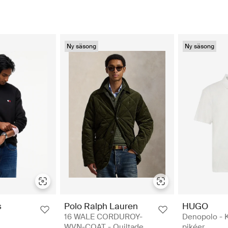
Ny säsong
Ny säsong
s
Polo Ralph Lauren
HUGO
16 WALE CORDUROY-
Denopolo - 
WVN-COAT - Quiltade
pikéer