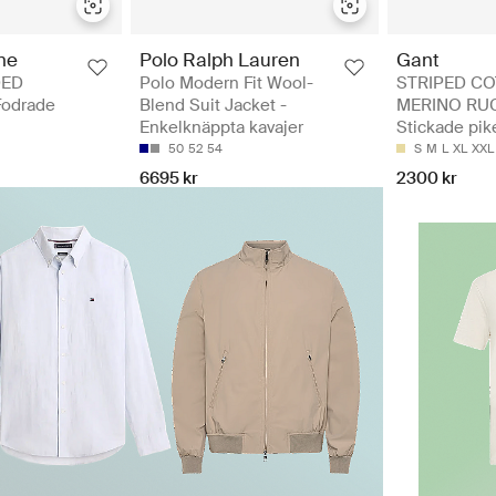
ne
Polo Ralph Lauren
Gant
DED
Polo Modern Fit Wool-
STRIPED C
Fodrade
Blend Suit Jacket -
MERINO RU
Enkelknäppta kavajer
Stickade pik
50
52
54
S
M
L
XL
XXL
6695 kr
2300 kr