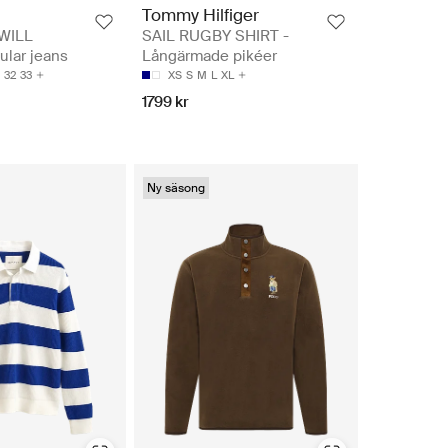
Tommy Hilfiger
WILL
SAIL RUGBY SHIRT -
ular jeans
Långärmade pikéer
32
33
XS
S
M
L
XL
1799 kr
Ny säsong