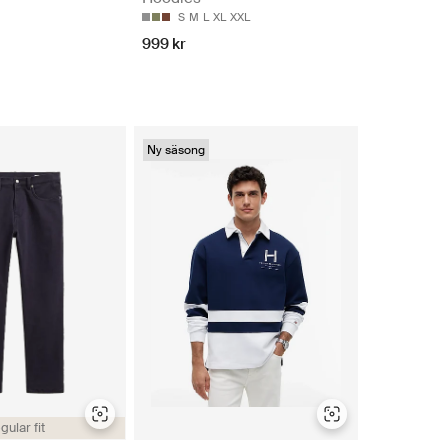
S
M
L
XL
XXL
999 kr
Ny säsong
gular fit