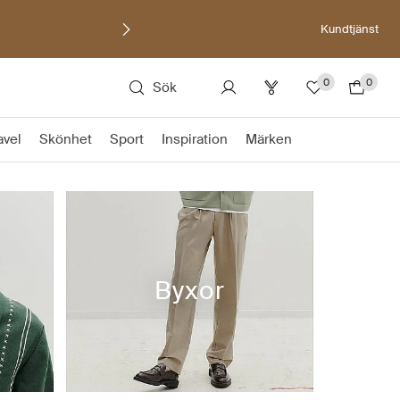
Kundtjänst
0
0
Sök
avel
Skönhet
Sport
Inspiration
Märken
Byxor