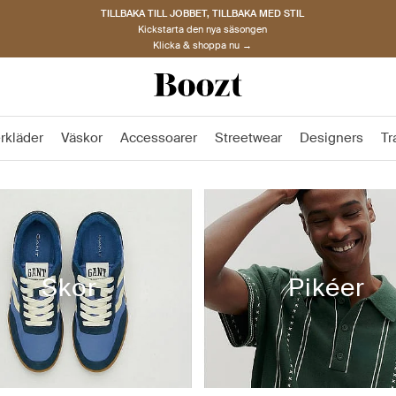
TILLBAKA TILL JOBBET, TILLBAKA MED STIL
Kickstarta den nya säsongen
Klicka & shoppa nu →
rkläder
Väskor
Accessoarer
Streetwear
Designers
Tr
Skor
Pikéer