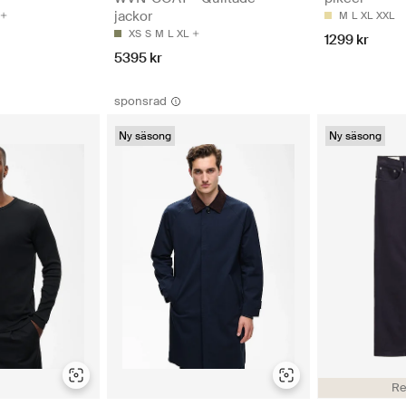
jackor
M
L
XL
XXL
XS
S
M
L
XL
1299 kr
5395 kr
sponsrad
Ny säsong
Ny säsong
Re