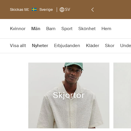
Skickas till:
Sverige
SV
Kvinnor
Män
Barn
Sport
Skönhet
Hem
Visa allt
Nyheter
Erbjudanden
Kläder
Skor
Unde
Skjortor