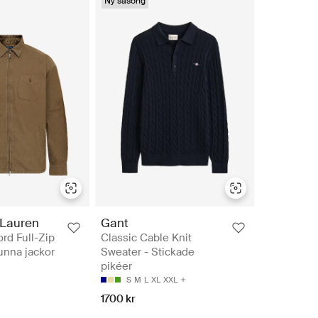
Ny säsong
 Lauren
Gant
rd Full-Zip
Classic Cable Knit
Tunna jackor
Sweater - Stickade
pikéer
S
M
L
XL
XXL
1700 kr