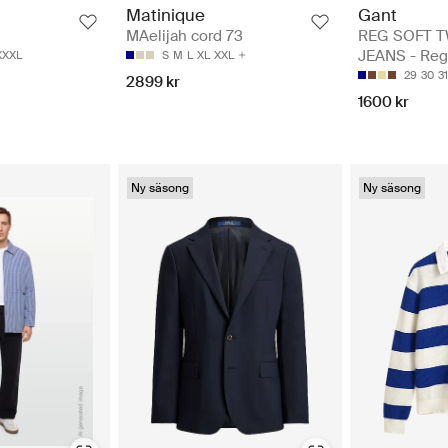
Gant
Matinique
REG SOFT T
MAelijah cord 73
JEANS - Reg
XXXL
S
M
L
XL
XXL
29
30
31
2899 kr
1600 kr
Ny säsong
Ny säsong