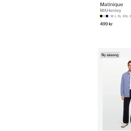
Matinique
MAHenley
M
L
XL
XXL
499 kr
Ny säsong