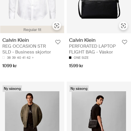
Regular fit
Calvin Klein
Calvin Klein
REG OCCASION STR
PERFORATED LAPTOP
SLD - Business skjortor
FLIGHT BAG - Väskor
38
39
40
41
42
ONE SIZE
1099 kr
1599 kr
Ny säsong
Ny säsong