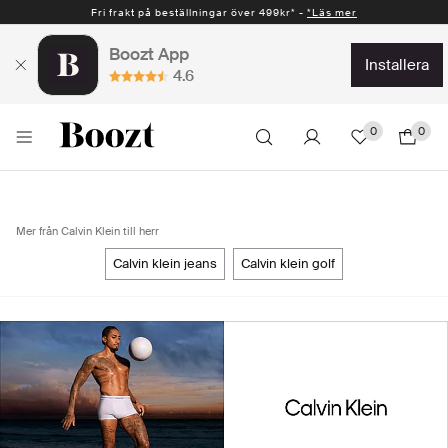
Fri frakt på beställningar över 499kr* -
Snabb leverans 1-2 vardagar* -
*Läs mer
*Läs mer
Boozt App
installera
4.6
0
0
Mer från Calvin Klein till herr
calvin klein jeans
calvin klein golf