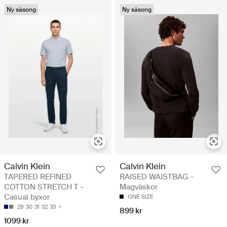
Ny säsong
Ny säsong
Calvin Klein
Calvin Klein
TAPERED REFINED
RAISED WAISTBAG -
COTTON STRETCH T -
Magväskor
Casual byxor
ONE SIZE
29
30
31
32
33
899 kr
1099 kr