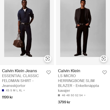
Calvin Klein Jeans
Calvin Klein
ESSENTIAL CLASSIC
LS MICRO
FELDMAN SHIRT -
HERRINGBONE SLIM
Jeansskjortor
BLAZER - Enkelknäppta
kavajer
XS
S
M
L
XL
46
48
50
52
54
1199 kr
3799 kr