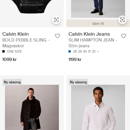
Slim fit
Calvin Klein
Calvin Klein Jeans
BOLD PEBBLE SLING -
SLIM HAMPTON JEAN -
Magväskor
Slim jeans
ONE SIZE
28
29
30
31
32
1099 kr
1199 kr
Ny säsong
Ny säsong