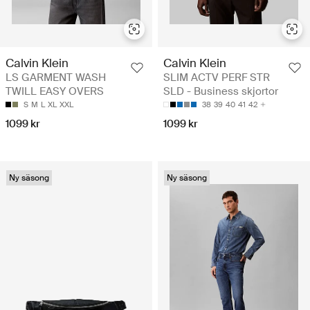
Calvin Klein
Calvin Klein
LS GARMENT WASH
SLIM ACTV PERF STR
TWILL EASY OVERS
SLD - Business skjortor
S
M
L
XL
XXL
38
39
40
41
42
1099 kr
1099 kr
Ny säsong
Ny säsong