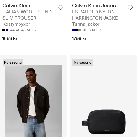
Calvin Klein
Calvin Klein Jeans
ITALIAN WOOL BLEND
LS PADDED NYLON
SLIM TROUSER -
HARRINGTON JACKE -
Kostymbyxor
Tunna jackor
44
46
48
50
52
XS
S
M
L
XL
1599 kr
1799 kr
Ny säsong
Ny säsong