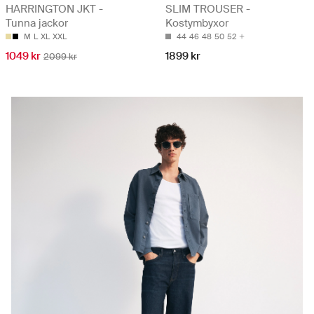
HARRINGTON JKT -
SLIM TROUSER -
Tunna jackor
Kostymbyxor
M
L
XL
XXL
44
46
48
50
52
1049 kr
1899 kr
2099 kr