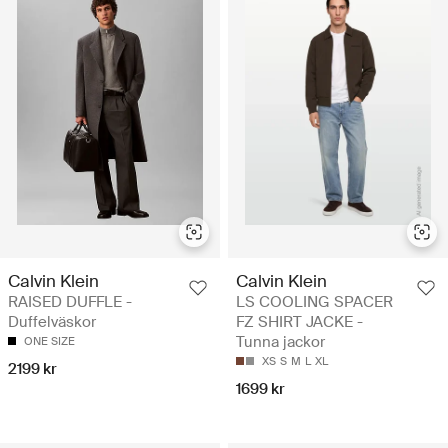
Calvin Klein
Calvin Klein
RAISED DUFFLE -
LS COOLING SPACER
Duffelväskor
FZ SHIRT JACKE -
Tunna jackor
ONE SIZE
XS
S
M
L
XL
2199 kr
1699 kr