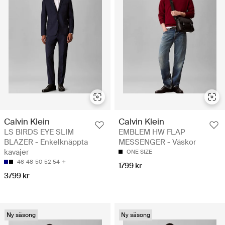
Calvin Klein
Calvin Klein
LS BIRDS EYE SLIM
EMBLEM HW FLAP
BLAZER - Enkelknäppta
MESSENGER - Väskor
kavajer
ONE SIZE
46
48
50
52
54
1799 kr
3799 kr
Ny säsong
Ny säsong