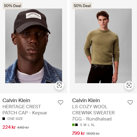
50% Deal
50% Deal
Calvin Klein
Calvin Klein
HERITAGE CREST
LS COZY WOOL
PATCH CAP - Kepsar
CREWNK SWEATER
7GG - Rundhalsad
ONE SIZE
S
M
L
XL
224 kr
449 kr
799 kr
1599 kr