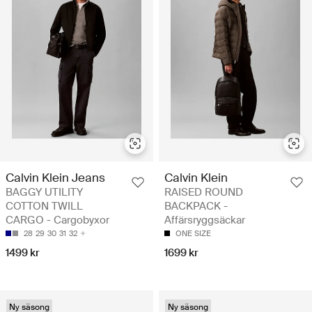
Calvin Klein Jeans
Calvin Klein
BAGGY UTILITY
RAISED ROUND
COTTON TWILL
BACKPACK -
CARGO - Cargobyxor
Affärsryggsäckar
28
29
30
31
32
ONE SIZE
1499 kr
1699 kr
Ny säsong
Ny säsong