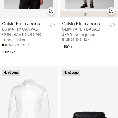
Slim fit
Calvin Klein Jeans
Calvin Klein Jeans
LS MATTY CANVAS
SLIM TAPER BASALT
CONTRAST COLLAR -
JEAN - Slim jeans
Tunna jackor
28
29
30
31
32
XS
S
M
L
XL
1199 kr
2199 kr
Ny säsong
Ny säsong