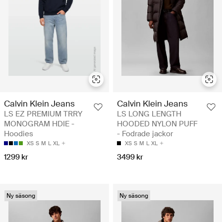
Calvin Klein Jeans
Calvin Klein Jeans
LS EZ PREMIUM TRRY
LS LONG LENGTH
MONOGRAM HDIE -
HOODED NYLON PUFF
Hoodies
- Fodrade jackor
XS
S
M
L
XL
XS
S
M
L
XL
1299 kr
3499 kr
Ny säsong
Ny säsong