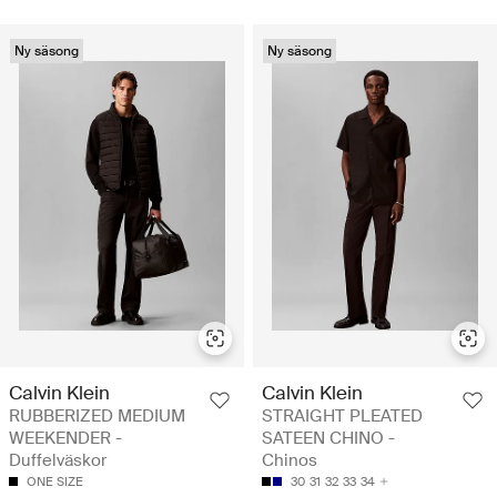
Ny säsong
Ny säsong
Calvin Klein
Calvin Klein
RUBBERIZED MEDIUM
STRAIGHT PLEATED
WEEKENDER -
SATEEN CHINO -
Duffelväskor
Chinos
ONE SIZE
30
31
32
33
34