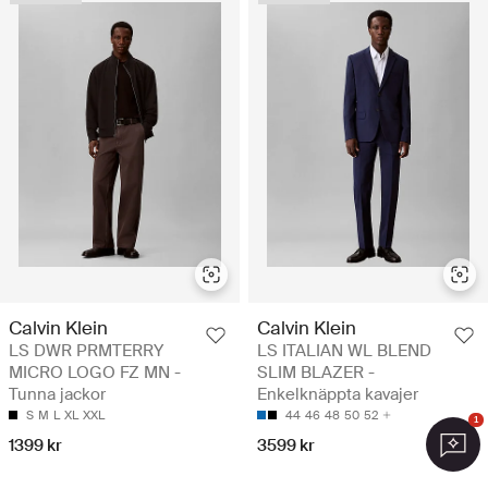
Calvin Klein
Calvin Klein
LS DWR PRMTERRY
LS ITALIAN WL BLEND
MICRO LOGO FZ MN -
SLIM BLAZER -
Tunna jackor
Enkelknäppta kavajer
S
M
L
XL
XXL
44
46
48
50
52
1
1399 kr
3599 kr