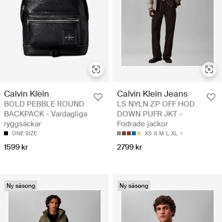
Calvin Klein
Calvin Klein Jeans
BOLD PEBBLE ROUND
LS NYLN ZP OFF HOD
BACKPACK - Vardagliga
DOWN PUFR JKT -
ryggsäckar
Fodrade jackor
ONE SIZE
XS
S
M
L
XL
1599 kr
2799 kr
Ny säsong
Ny säsong