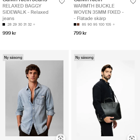
RELAXED BAGGY
WARMTH BUCKLE
SIDEWALK - Relaxed
WOVEN 35MM FIXED -
jeans
- Flätade skärp
28
29
30
31
32
85
90
95
100
105
999 kr
799 kr
Ny säsong
Ny säsong