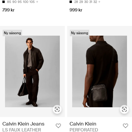
85
90
95
100
105
28
29
30
31
32
799 kr
999 kr
Ny säsong
Ny säsong
Calvin Klein Jeans
Calvin Klein
LS FAUX LEATHER
PERFORATED