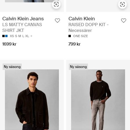
Calvin Klein Jeans
Calvin Klein
LS MATTY CANVAS
RAISED DOPP KIT -
SHIRT JKT
Necessärer
XS
S
M
L
XL
ONE SIZE
1699 kr
799 kr
Ny säsong
Ny säsong