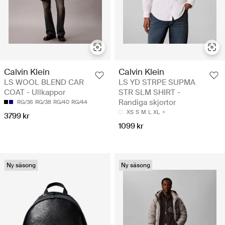
Calvin Klein
Calvin Klein
LS WOOL BLEND CAR
LS YD STRPE SUPMA
COAT - Ullkappor
STR SLM SHIRT -
Randiga skjortor
RG/36
RG/38
RG/40
RG/44
XS
S
M
L
XL
3799 kr
1099 kr
Ny säsong
Ny säsong