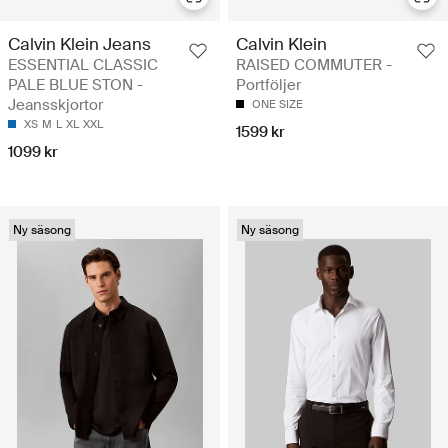
Calvin Klein Jeans
Calvin Klein
ESSENTIAL CLASSIC
RAISED COMMUTER -
PALE BLUE STON -
Portföljer
Jeansskjortor
ONE SIZE
XS
M
L
XL
XXL
1599 kr
1099 kr
Ny säsong
Ny säsong