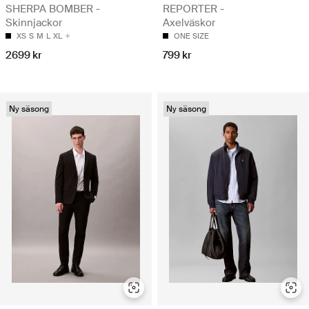
SHERPA BOMBER -
REPORTER -
Skinnjackor
Axelväskor
XS
S
M
L
XL
ONE SIZE
2699 kr
799 kr
Ny säsong
Ny säsong