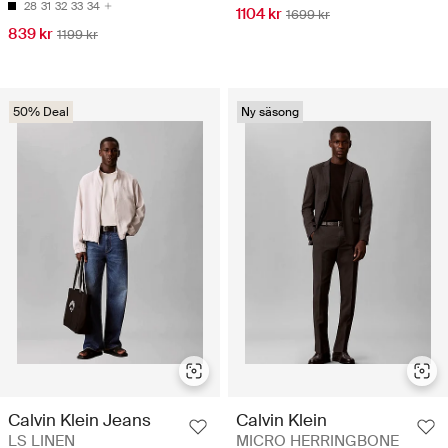
28
31
32
33
34
1104 kr
1699 kr
839 kr
1199 kr
50% Deal
Ny säsong
Calvin Klein Jeans
Calvin Klein
LS LINEN
MICRO HERRINGBONE