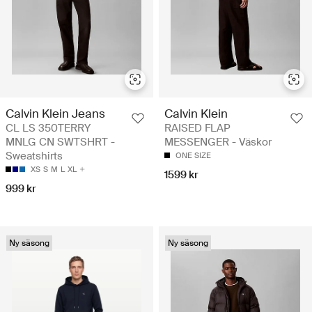
Calvin Klein Jeans
Calvin Klein
CL LS 350TERRY
RAISED FLAP
MNLG CN SWTSHRT -
MESSENGER - Väskor
Sweatshirts
ONE SIZE
XS
S
M
L
XL
1599 kr
999 kr
Ny säsong
Ny säsong