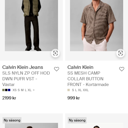
Calvin Klein Jeans
Calvin Klein
SLS NYLN ZP OFF HOD
SS MESH CAMP
DWN PUFR VST -
COLLAR BUTTON
Västar
FRONT - Kortärmade
XS
S
M
L
XL
S
L
XL
XXL
2199 kr
999 kr
Ny säsong
Ny säsong