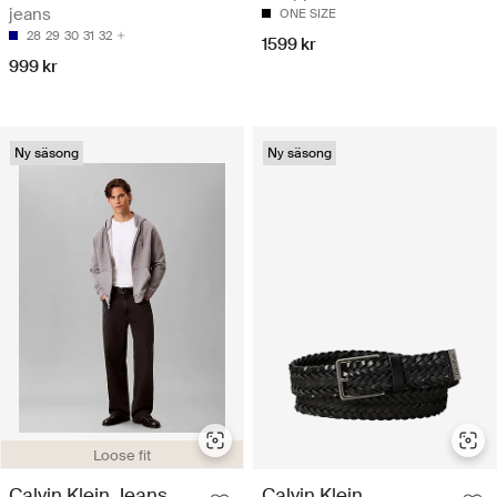
jeans
ONE SIZE
28
29
30
31
32
1599 kr
999 kr
Ny säsong
Ny säsong
Loose fit
Calvin Klein Jeans
Calvin Klein