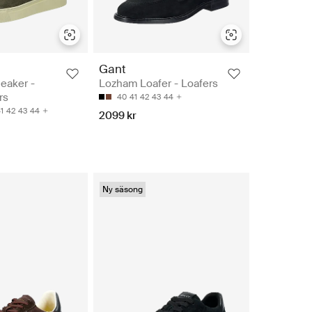
Gant
eaker -
Lozham Loafer - Loafers
rs
40
41
42
43
44
1
42
43
44
2099 kr
Ny säsong