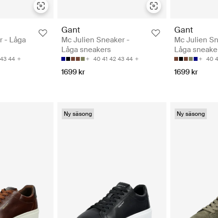
Gant
Gant
 - Låga
Mc Julien Sneaker -
Mc Julien Sn
Låga sneakers
Låga sneake
43
44
40
41
42
43
44
40
4
1699 kr
1699 kr
Ny säsong
Ny säsong