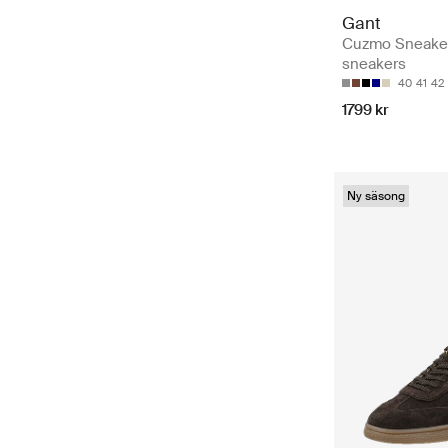
Gant
Cuzmo Sneaker
sneakers
40
41
42
1799 kr
Ny säsong