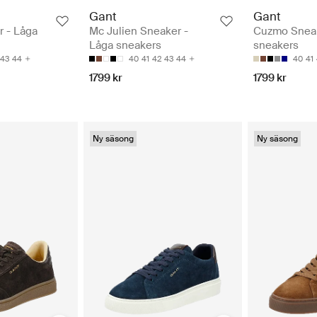
Gant
Gant
 - Låga
Mc Julien Sneaker -
Cuzmo Sneak
Låga sneakers
sneakers
43
44
40
41
42
43
44
40
41
1799 kr
1799 kr
Ny säsong
Ny säsong