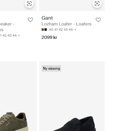
Gant
eaker -
Lozham Loafer - Loafers
rs
40
41
42
43
44
1
42
43
44
2099 kr
Ny säsong