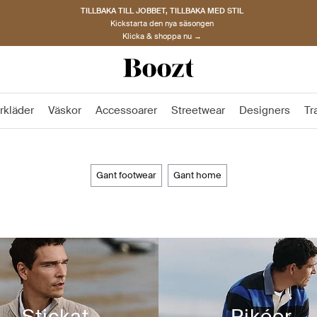
TILLBAKA TILL JOBBET, TILLBAKA MED STIL
Kickstarta den nya säsongen
Klicka & shoppa nu →
rkläder
Väskor
Accessoarer
Streetwear
Designers
Tr
gant footwear
gant home
Stickat
Pikéer