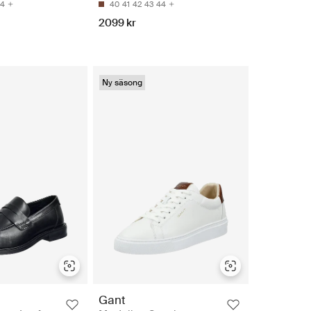
4
40
41
42
43
44
2099 kr
Ny säsong
Gant