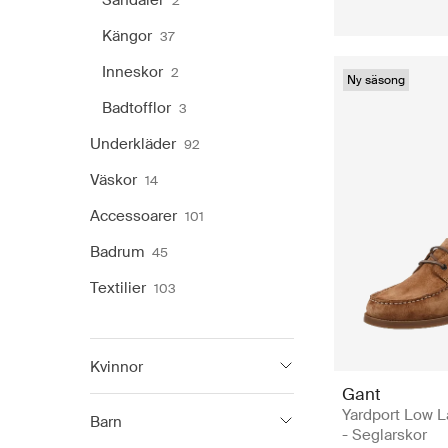
Sandaler
2
Kängor
37
Inneskor
2
Ny säsong
Badtofflor
3
Underkläder
92
Väskor
14
Accessoarer
101
Badrum
45
Textilier
103
Kvinnor
Gant
Gant
1 075
Yardport Low 
Barn
- Seglarskor
Gant Footwear
184