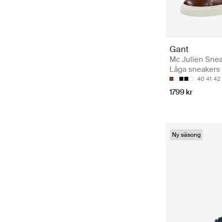
Gant
Mc Julien Snea
Låga sneakers
40
41
42
1799 kr
Ny säsong