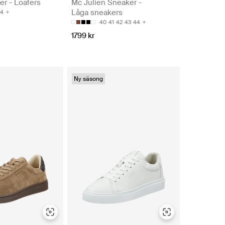
r - Loafers
Mc Julien Sneaker -
Låga sneakers
4
40
41
42
43
44
1799 kr
Ny säsong