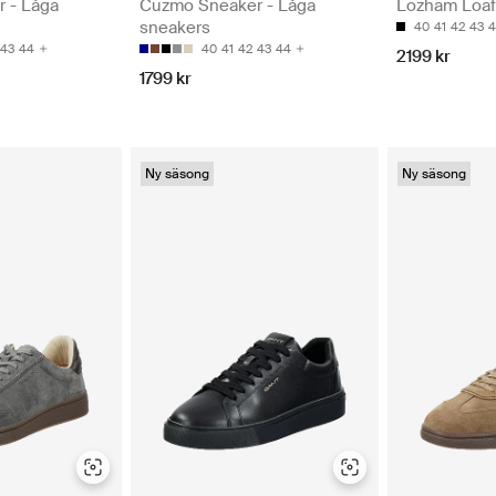
 - Låga
Cuzmo Sneaker - Låga
Lozham Loafe
sneakers
40
41
42
43
4
43
44
40
41
42
43
44
2199 kr
1799 kr
Ny säsong
Ny säsong