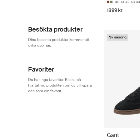
40
41
42
43
4
Gant
313
1899 kr
Besökta produkter
Ny säsong
Dina besökta produkter kommer att
dyka upp här.
Favoriter
Du har inga favoriter. Klicka på
hjärtat vid produkten om du vill spara
den som din favorit.
Gant