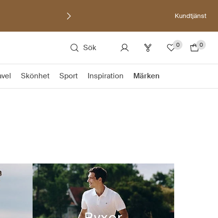
Kundtjänst
0
0
Sök
avel
Skönhet
Sport
Inspiration
Märken
Byxor