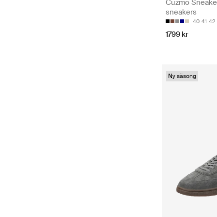
Cuzmo Sneaker
sneakers
40
41
42
1799 kr
Ny säsong