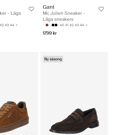
Gant
er - Låga
Mc Julien Sneaker -
Låga sneakers
42
43
44
40
41
42
43
44
1799 kr
Ny säsong