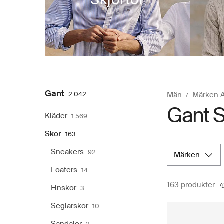
Gant
2 042
Män
Märken 
Gant S
Kläder
1 569
Skor
163
Sneakers
92
märken
Loafers
14
163 produkter
Finskor
3
Seglarskor
10