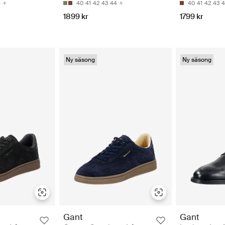
4
40
41
42
43
44
40
41
42
43
4
1899 kr
1799 kr
Ny säsong
Ny säsong
Gant
Gant