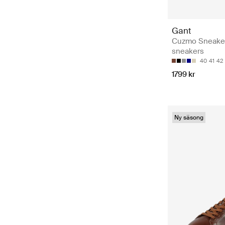
Gant
Cuzmo Sneaker
sneakers
40
41
42
1799 kr
Ny säsong