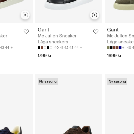
Gant
Gant
ker -
Mc Julien Sneaker -
Mc Julien Sn
Låga sneakers
Låga sneake
43
44
40
41
42
43
44
40
4
1799 kr
1699 kr
Ny säsong
Ny säsong