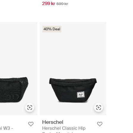
299 kr
599 kr
40% Deal
Herschel
i W3 -
Herschel Classic Hip