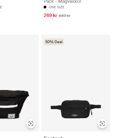
Pack - Magväskor
ZE
ONE SIZE
269 kr
449 kr
50% Deal