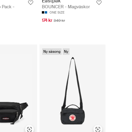
Eastpak
 Pack -
BOUNCER - Magväskor
ONE SIZE
174 kr
349 kr
Ny säsong
Ny