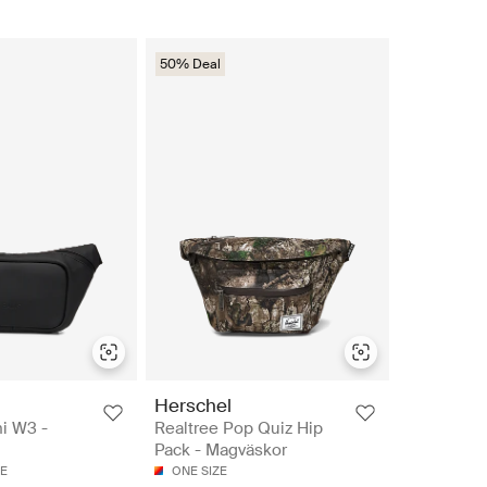
50% Deal
Herschel
i W3 -
Realtree Pop Quiz Hip
Pack - Magväskor
ZE
ONE SIZE