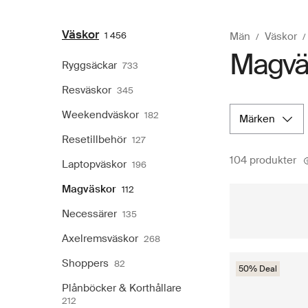
Väskor
1 456
Män
Väskor
Magväsk
Ryggsäckar
733
Resväskor
345
Weekendväskor
182
märken
Resetillbehör
127
104 produkter
Laptopväskor
196
Magväskor
112
Necessärer
135
Axelremsväskor
268
Shoppers
82
50% Deal
Plånböcker & Korthållare
212