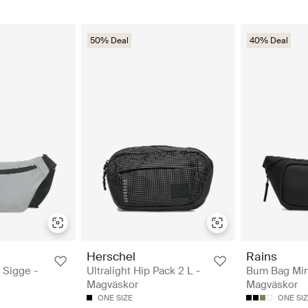
50% Deal
40% Deal
Herschel
Rains
Sigge -
Ultralight Hip Pack 2 L -
Bum Bag Min
Magväskor
Magväskor
ONE SIZE
ONE SI