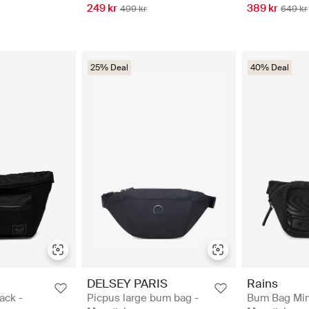
249 kr
389 kr
499 kr
649 kr
25% Deal
40% Deal
DELSEY PARIS
Rains
ack -
Picpus large bum bag -
Bum Bag Min