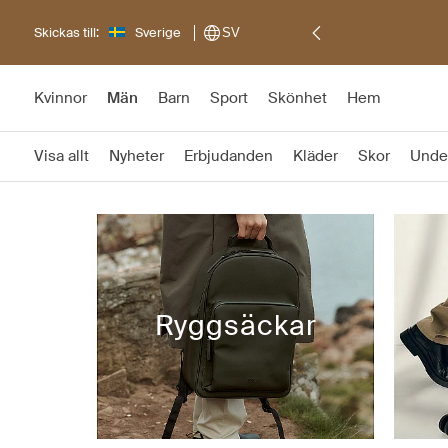
Skickas till:
Sverige
SV
Kvinnor
Män
Barn
Sport
Skönhet
Hem
Visa allt
Nyheter
Erbjudanden
Kläder
Skor
Unde
Ryggsäckar