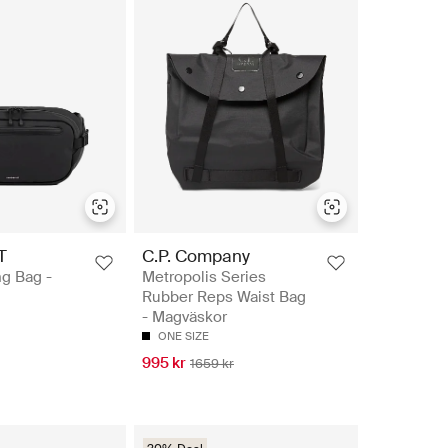
T
C.P. Company
g Bag -
Metropolis Series
Rubber Reps Waist Bag
- Magväskor
ONE SIZE
995 kr
1659 kr