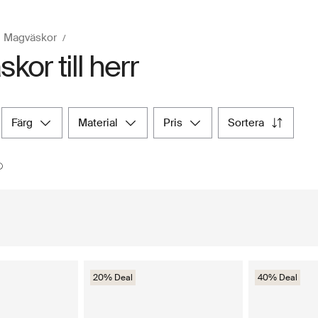
Magväskor
or till herr
färg
material
pris
sortera
20% Deal
40% Deal