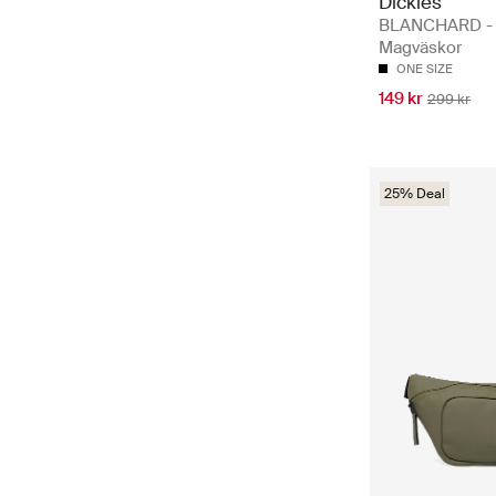
Dickies
BLANCHARD -
Magväskor
ONE SIZE
149 kr
299 kr
25% Deal