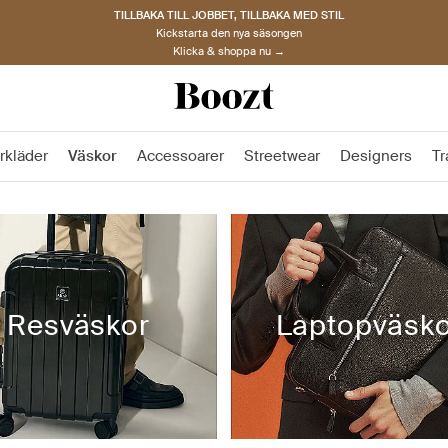
TILLBAKA TILL JOBBET, TILLBAKA MED STIL
Kickstarta den nya säsongen
Klicka & shoppa nu →
rkläder
Väskor
Accessoarer
Streetwear
Designers
Tr
Resväskor
Laptopväsko