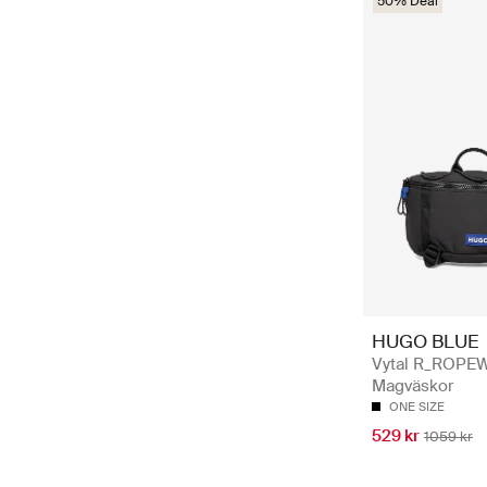
50% Deal
HUGO BLUE
Vytal R_ROPEW
Magväskor
ONE SIZE
529 kr
1059 kr