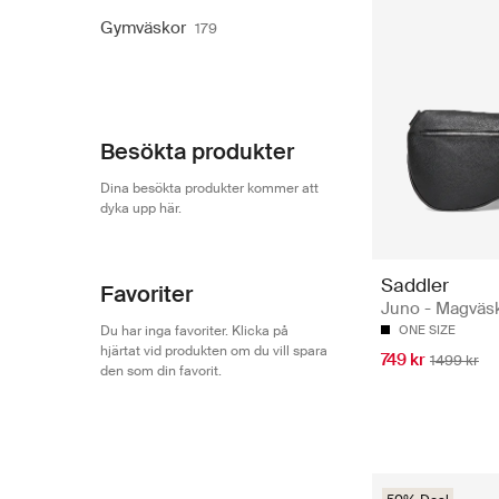
Gymväskor
179
Besökta produkter
Dina besökta produkter kommer att
dyka upp här.
Saddler
Favoriter
Juno - Magväs
Du har inga favoriter. Klicka på
ONE SIZE
hjärtat vid produkten om du vill spara
749 kr
1499 kr
den som din favorit.