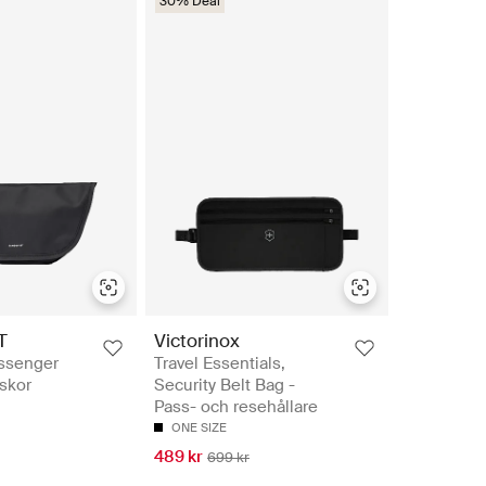
30% Deal
T
Victorinox
senger
Travel Essentials,
skor
Security Belt Bag -
Pass- och resehållare
ONE SIZE
489 kr
699 kr