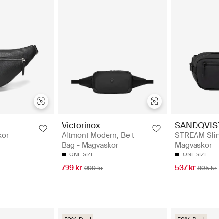
Victorinox
SANDQVIS
kor
Altmont Modern, Belt
STREAM Slin
Bag - Magväskor
Magväskor
ONE SIZE
ONE SIZE
799 kr
537 kr
999 kr
895 kr