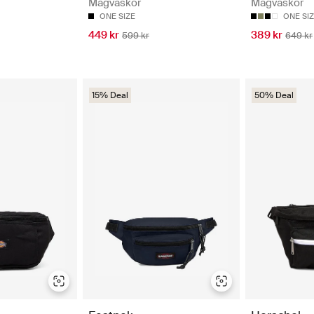
Magväskor
Magväskor
ONE SIZE
ONE SI
449 kr
389 kr
599 kr
649 kr
15% Deal
50% Deal