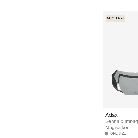
50% Deal
Adax
Senna bumbag 
Magväskor
ONE SIZE