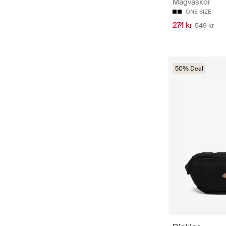
Magväskor
ONE SIZE
274 kr
549 kr
50% Deal