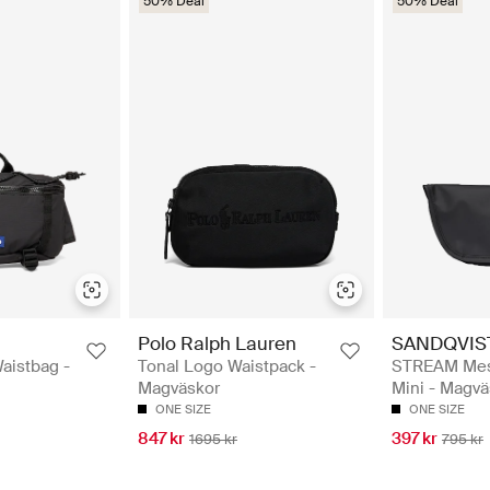
50% Deal
50% Deal
Polo Ralph Lauren
SANDQVIS
aistbag -
Tonal Logo Waistpack -
STREAM Mes
Magväskor
Mini - Magvä
ONE SIZE
ONE SIZE
847 kr
397 kr
1695 kr
795 kr