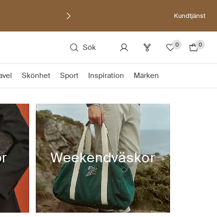
Kundtjänst
0
0
Sök
avel
Skönhet
Sport
Inspiration
Märken
r
Weekendväskor