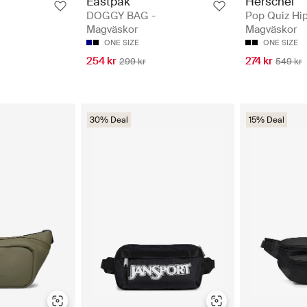
Eastpak
Herschel
DOGGY BAG -
Pop Quiz Hip
Magväskor
Magväskor
ONE SIZE
ONE SIZE
254 kr
274 kr
299 kr
549 kr
30% Deal
15% Deal