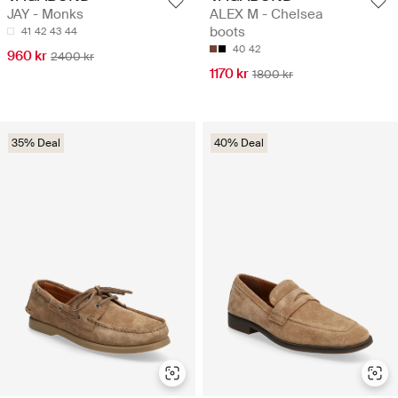
JAY - Monks
ALEX M - Chelsea
boots
41
42
43
44
40
42
960 kr
2400 kr
1170 kr
1800 kr
35% Deal
40% Deal