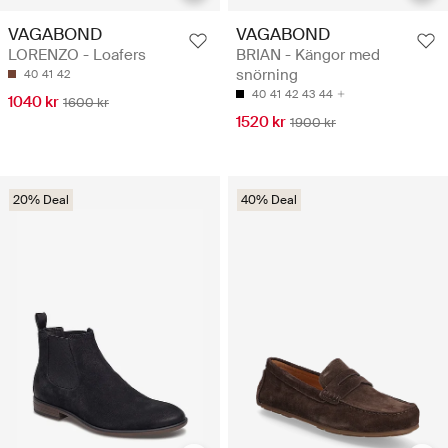
VAGABOND
VAGABOND
LORENZO - Loafers
BRIAN - Kängor med
snörning
40
41
42
40
41
42
43
44
1040 kr
1600 kr
1520 kr
1900 kr
20% Deal
40% Deal