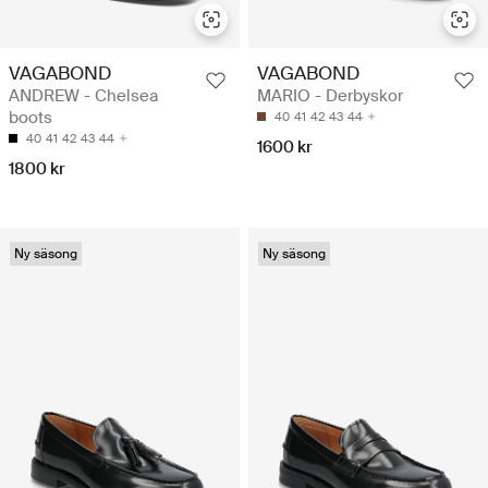
VAGABOND
VAGABOND
ANDREW - Chelsea
MARIO - Derbyskor
boots
40
41
42
43
44
40
41
42
43
44
1600 kr
1800 kr
Ny säsong
Ny säsong