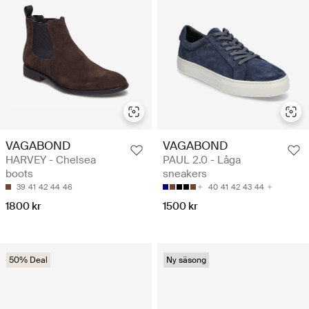
VAGABOND
VAGABOND
HARVEY - Chelsea
PAUL 2.0 - Låga
boots
sneakers
39
41
42
44
46
40
41
42
43
44
1800 kr
1500 kr
50% Deal
Ny säsong