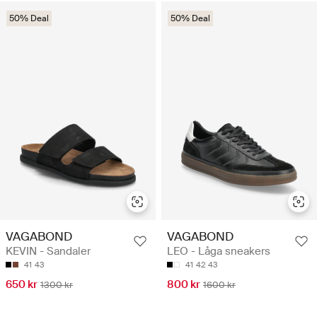
50% Deal
50% Deal
VAGABOND
VAGABOND
KEVIN - Sandaler
LEO - Låga sneakers
41
43
41
42
43
650 kr
800 kr
1300 kr
1600 kr