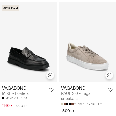
40% Deal
VAGABOND
VAGABOND
MIKE - Loafers
PAUL 2.0 - Låga
sneakers
41
42
43
44
45
40
41
42
43
44
1140 kr
1900 kr
1500 kr