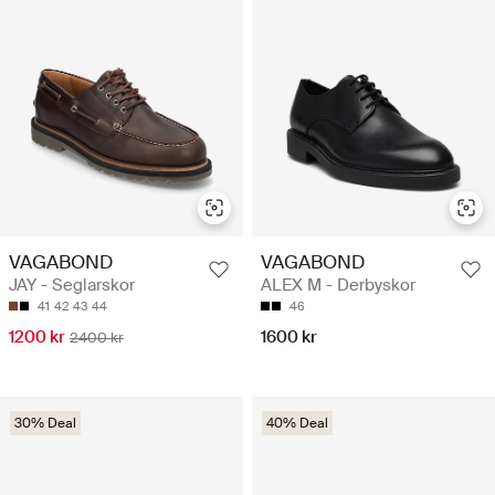
VAGABOND
VAGABOND
JAY - Seglarskor
ALEX M - Derbyskor
41
42
43
44
46
1200 kr
1600 kr
2400 kr
30% Deal
40% Deal