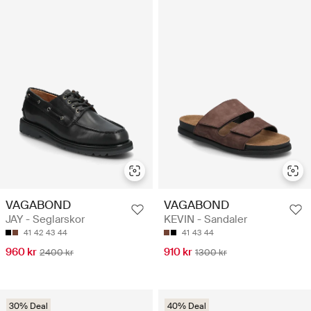
VAGABOND
VAGABOND
JAY - Seglarskor
KEVIN - Sandaler
41
42
43
44
41
43
44
960 kr
910 kr
2400 kr
1300 kr
30% Deal
40% Deal