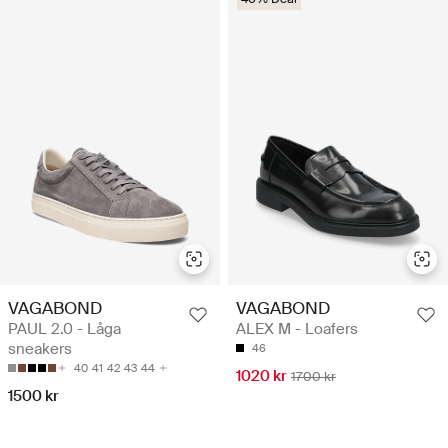
VAGABOND
VAGABOND
PAUL 2.0 - Låga
ALEX M - Loafers
sneakers
46
40
41
42
43
44
1020 kr
1700 kr
1500 kr