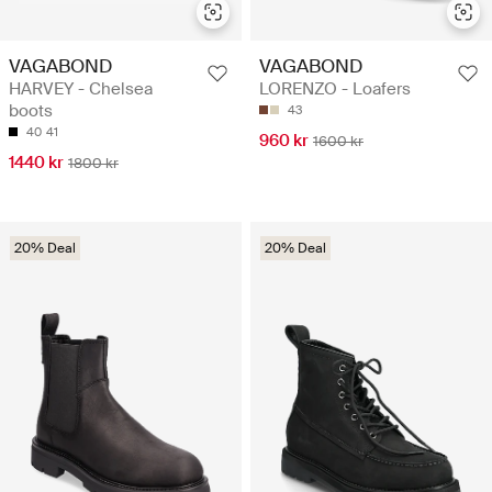
VAGABOND
VAGABOND
HARVEY - Chelsea
LORENZO - Loafers
boots
43
40
41
960 kr
1600 kr
1440 kr
1800 kr
20% Deal
20% Deal