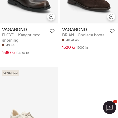
VAGABOND
VAGABOND
FLOYD - Kängor med
BRIAN - Chelsea boots
snörning
40
41
45
43
44
1520 kr
1900 kr
1560 kr
2400 kr
20% Deal
1