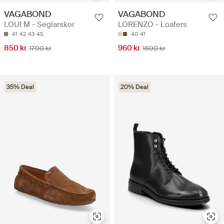
VAGABOND
VAGABOND
LOUI M - Seglarskor
LORENZO - Loafers
41
42
43
45
40
41
850 kr
960 kr
1700 kr
1600 kr
35% Deal
20% Deal