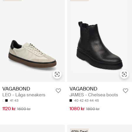
VAGABOND
VAGABOND
LEO - Låga sneakers
JAMES - Chelsea boots
41
43
40
42
43
44
45
1120 kr
1080 kr
1600 kr
1800 kr
40% Deal