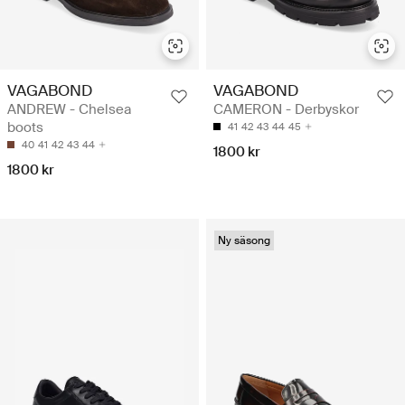
VAGABOND
VAGABOND
ANDREW - Chelsea
CAMERON - Derbyskor
boots
41
42
43
44
45
40
41
42
43
44
1800 kr
1800 kr
Ny säsong