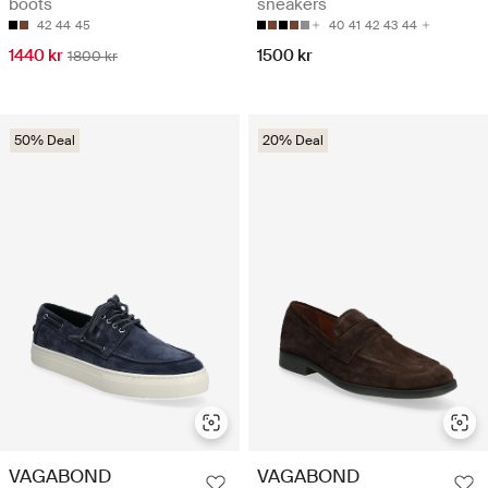
boots
sneakers
42
44
45
40
41
42
43
44
1440 kr
1500 kr
1800 kr
50% Deal
20% Deal
VAGABOND
VAGABOND