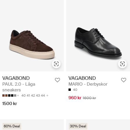
VAGABOND
VAGABOND
PAUL 2.0 - Låga
MARIO - Derbyskor
sneakers
40
40
41
42
43
44
960 kr
1600 kr
1500 kr
60% Deal
30% Deal