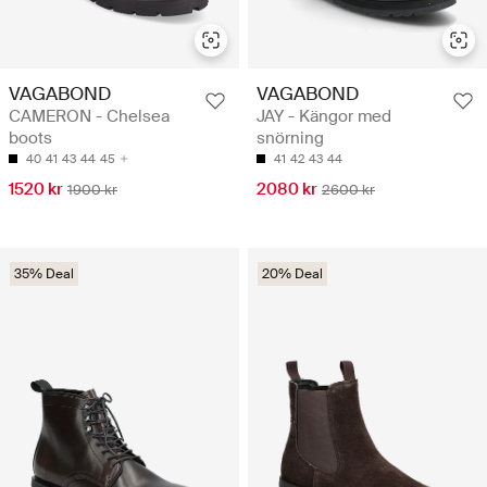
VAGABOND
VAGABOND
CAMERON - Chelsea
JAY - Kängor med
boots
snörning
40
41
43
44
45
41
42
43
44
1520 kr
2080 kr
1900 kr
2600 kr
35% Deal
20% Deal