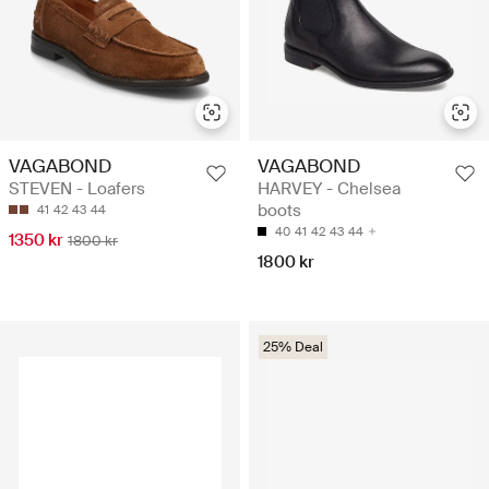
VAGABOND
VAGABOND
STEVEN - Loafers
HARVEY - Chelsea
boots
41
42
43
44
40
41
42
43
44
1350 kr
1800 kr
1800 kr
25% Deal