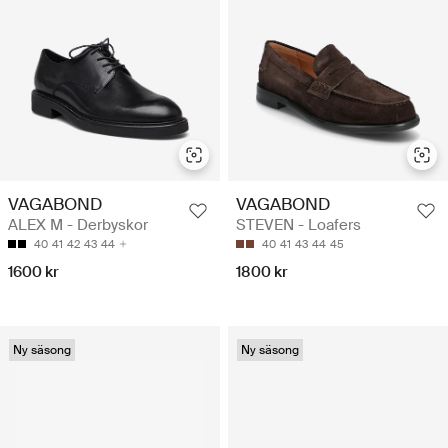
VAGABOND
VAGABOND
ALEX M - Derbyskor
STEVEN - Loafers
40
41
42
43
44
40
41
43
44
45
1600 kr
1800 kr
Ny säsong
Ny säsong