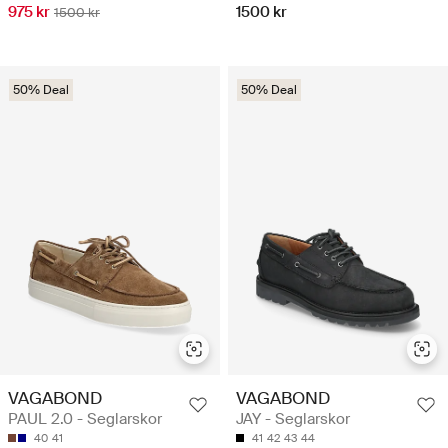
975 kr
1500 kr
1500 kr
50% Deal
50% Deal
VAGABOND
VAGABOND
PAUL 2.0 - Seglarskor
JAY - Seglarskor
40
41
41
42
43
44