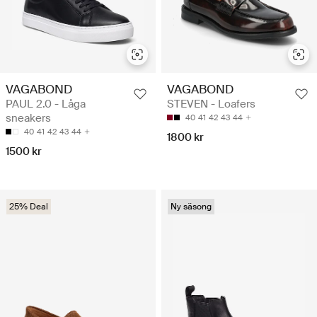
VAGABOND
VAGABOND
PAUL 2.0 - Låga
STEVEN - Loafers
sneakers
40
41
42
43
44
40
41
42
43
44
1800 kr
1500 kr
25% Deal
Ny säsong