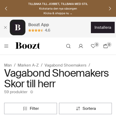
TILLBAKA TILL JOBBET, TILLBAKA MED STIL
Kickstarta den nya säsongen
Klicka & shoppa nu →
Boozt App
installera
4.6
0
0
Män
Märken A-Z
Vagabond Shoemakers
Vagabond Shoemakers
Skor till herr
59 produkter
filter
sortera