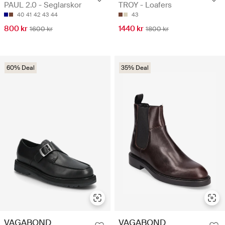
PAUL 2.0 - Seglarskor
TROY - Loafers
40
41
42
43
44
43
800 kr
1440 kr
1600 kr
1800 kr
60% Deal
35% Deal
VAGABOND
VAGABOND