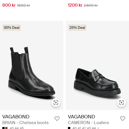
800 kr
1200 kr
1600 kr
2400 kr
35% Deal
25% Deal
VAGABOND
VAGABOND
BRIAN - Chelsea boots
CAMERON - Loafers
43
44
45
40
41
42
43
44