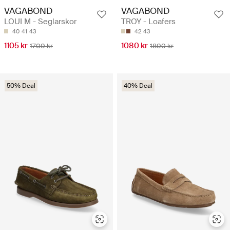
VAGABOND
VAGABOND
LOUI M - Seglarskor
TROY - Loafers
40
41
43
42
43
1105 kr
1080 kr
1700 kr
1800 kr
50% Deal
40% Deal