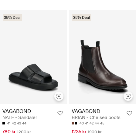
35% Deal
35% Deal
VAGABOND
VAGABOND
NATE - Sandaler
BRIAN - Chelsea boots
41
42
43
44
40
41
42
44
45
780 kr
1235 kr
1200 kr
1900 kr