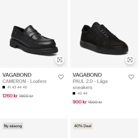
VAGABOND
VAGABOND
CAMERON - Loafers
PAUL 2.0 - Låga
sneakers
41
43
44
45
40
44
1260 kr
1800 kr
900 kr
1500 kr
Ny säsong
40% Deal