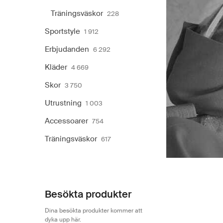
Träningsväskor
228
Sportstyle
1 912
Erbjudanden
6 292
Kläder
4 669
Skor
3 750
Utrustning
1 003
Accessoarer
754
Träningsväskor
617
Besökta produkter
Dina besökta produkter kommer att
dyka upp här.