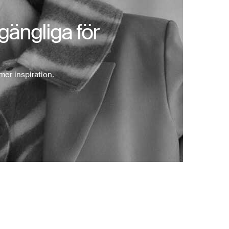
llgängliga för
mer inspiration.