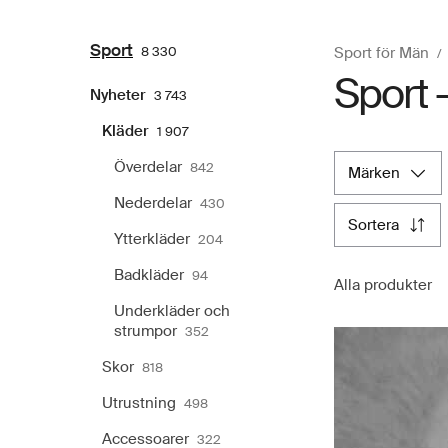
Sport
8 330
Sport för Män
Sport –
Nyheter
3 743
Kläder
1 907
Överdelar
842
märken
Nederdelar
430
sortera
Ytterkläder
204
Badkläder
94
Alla produkter
Underkläder och
strumpor
352
Skor
818
Utrustning
498
Accessoarer
322