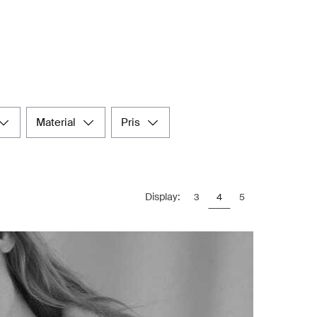
material
pris
Display:
3
4
5