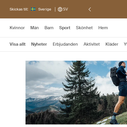
Skickas till:
Sverige
SV
Kvinnor
Män
Barn
Sport
Skönhet
Hem
Visa allt
Nyheter
Erbjudanden
Aktivitet
Kläder
Y