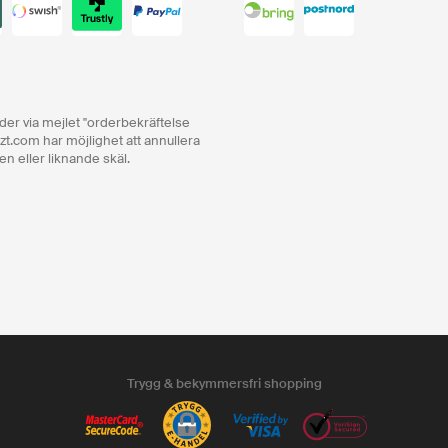
order via mejlet "orderbekräftelse
zt.com har möjlighet att annullera
en eller liknande skäl.
Trygg & bekymmersfri shopping