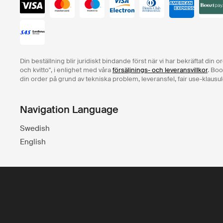
Din beställning blir juridiskt bindande först när vi har bekräftat din 
och kvitto", i enlighet med våra
försäljnings- och leveransvillkor
. Boo
din order på grund av tekniska problem, leveransfel, fair use-klausul
Navigation Language
Swedish
English