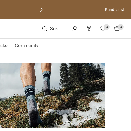
Kundtjänst
0
0
Sök
äskor
Community