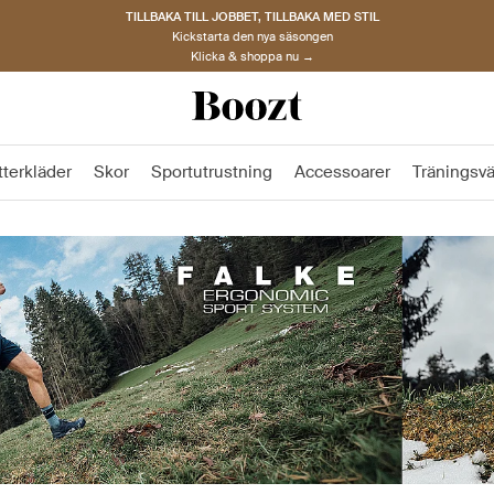
TILLBAKA TILL JOBBET, TILLBAKA MED STIL
Kickstarta den nya säsongen
Klicka & shoppa nu →
tterkläder
Skor
Sportutrustning
Accessoarer
Träningsv