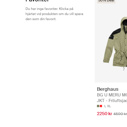
50% Deal
Du har inga favoriter. Klicka på
hjärtat vid produkten om du vill spara
den som din favorit.
Berghaus
BG U MERU M
JKT - Friluftsja
L
XL
2250 kr
4500 k