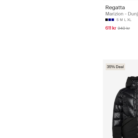
Regatta
Marizion - Dun
S
M
L
XL
611 kr
940 kr
35% Deal