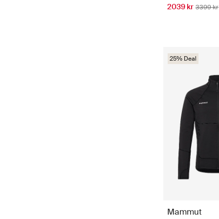
2039 kr
3399 kr
25% Deal
Mammut