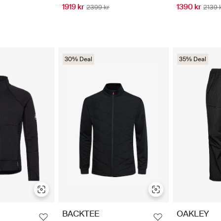
1919 kr
1390 kr
2399 kr
2139 
30% Deal
35% Deal
BACKTEE
OAKLEY