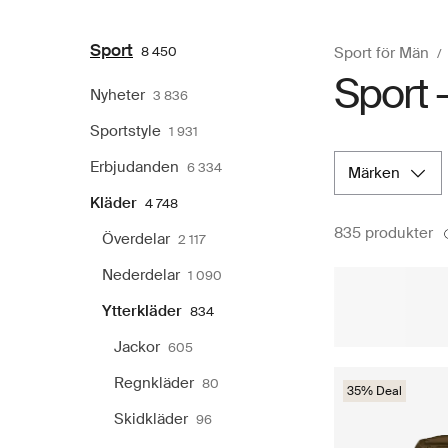
Sport
8 450
Sport för Män
Sport -
Nyheter
3 836
Sportstyle
1 931
Erbjudanden
6 334
märken
Kläder
4 748
835 produkter
Överdelar
2 117
Nederdelar
1 090
Ytterkläder
834
Jackor
605
Regnkläder
80
35% Deal
Skidkläder
96