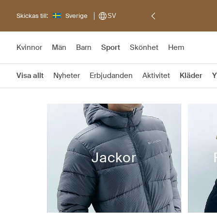
Skickas till:
Sverige
SV
Kvinnor
Män
Barn
Sport
Skönhet
Hem
Visa allt
Nyheter
Erbjudanden
Aktivitet
Kläder
Y
Jackor