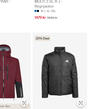
PANT -
MULTI 2.5L R J -
Regnjackor
M
L
XL
XXL
1479 kr
1849 kr
20% Deal
re-Tex