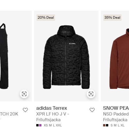
20% Deal
35% Deal
adidas Terrex
SNOW PEA
TCH 20K
XPR LF HO J V -
NSD Padded 
r
Friluftsjacka
Friluftsjacka
XS
M
L
XXL
S
M
L
XL