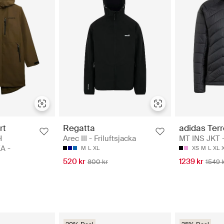
rt
Regatta
adidas Ter
H
Arec III - Friluftsjacka
MT INS JKT 
A -
M
L
XL
XS
M
L
XL
520 kr
1239 kr
800 kr
1549 