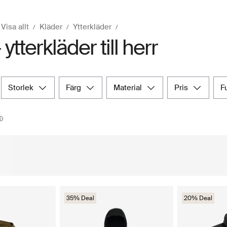
Visa allt
Kläder
Ytterkläder
 ytterkläder till herr
storlek
färg
material
pris
35% Deal
20% Deal