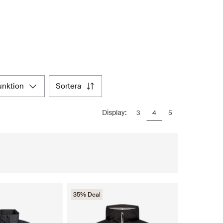
funktion
sortera
Display:
3
4
5
35% Deal