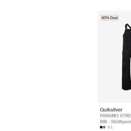
40% Deal
Quiksilver
PARAMO STRE
BIB - Skidbyxo
S
L