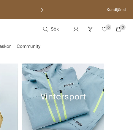
Kundtjänst
0
0
Sök
äskor
Community
Vintersport