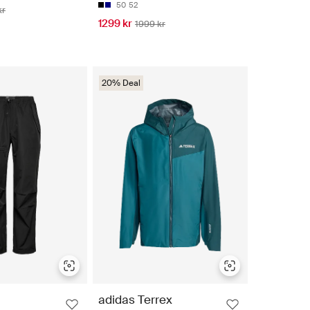
50
52
kr
1299 kr
1999 kr
20% Deal
adidas Terrex