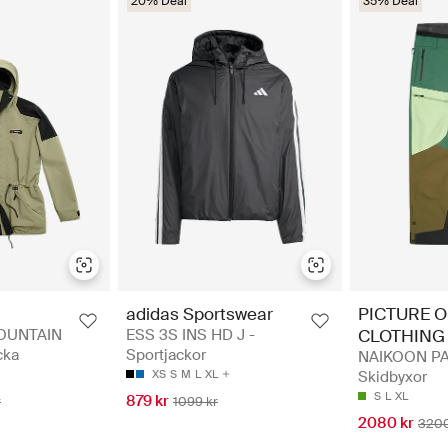
20% Deal
35% Deal
adidas Sportswear
PICTURE 
OUNTAIN
ESS 3S INS HD J -
CLOTHING
cka
Sportjackor
NAIKOON PA
XS
S
M
L
XL
Skidbyxor
S
L
XL
879 kr
r
1099 kr
2080 kr
3200