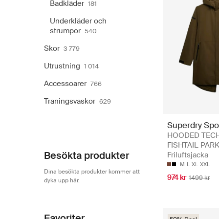
Badkläder
181
Underkläder och
strumpor
540
Skor
3 779
Utrustning
1 014
Accessoarer
766
Träningsväskor
629
Superdry Spo
HOODED TEC
FISHTAIL PARK
Besökta produkter
Friluftsjacka
M
L
XL
XXL
Dina besökta produkter kommer att
974 kr
1499 kr
dyka upp här.
Favoriter