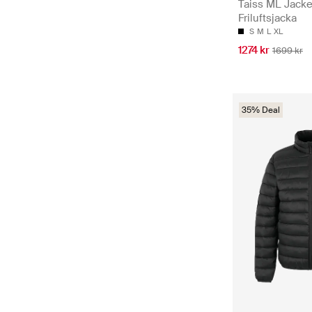
Taiss ML Jacke
Friluftsjacka
S
M
L
XL
1274 kr
1699 kr
35% Deal