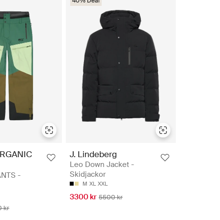
40% Deal
ORGANIC
J. Lindeberg
Leo Down Jacket -
Skidjackor
NTS -
M
XL
XXL
3300 kr
5500 kr
 kr