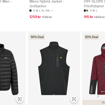
t Men -
Mens Hybrid Jacket -
OFF-SLOPE 
Golfjackor
Friluftsbyxor
S
M
L
XL
XXL
S
M
L
1259 kr
915 kr
1799 kr
1409 kr
50% Deal
50% Deal
Go