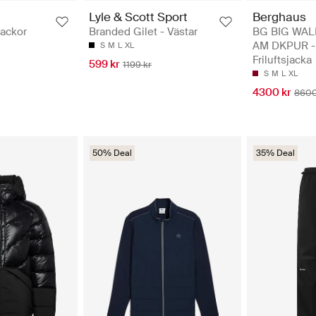
Lyle & Scott Sport
Berghaus
jackor
Branded Gilet - Västar
BG BIG WAL
AM DKPUR -
S
M
L
XL
Friluftsjacka
599 kr
1199 kr
S
M
L
XL
4300 kr
8600
50% Deal
35% Deal