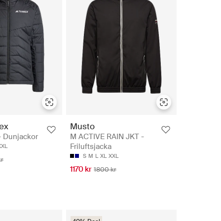
rex
Musto
- Dunjackor
M ACTIVE RAIN JKT -
Friluftsjacka
XXL
S
M
L
XL
XXL
kr
1170 kr
1800 kr