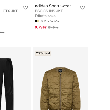
adidas Sportswear
L GTX JKT
BSC 3S INS JKT -
Friluftsjacka
S
M
L
XL
XXL
1079 kr
1349 kr
 kr
20% Deal