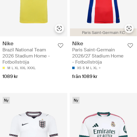
Paris Saint-Germain F.C
Nike
Nike
Brazil National Team
Paris Saint-Germain
2026 Stadium Home -
2026/27 Stadium Home
Fotbollströja
- Fotbollströja
M
L
XL
XXL
XXXL
XS
S
M
L
XL
1089 kr
från 1089 kr
Ny
Ny