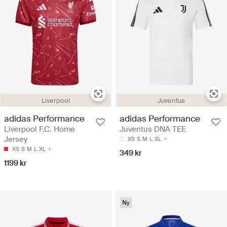
Liverpool
Juventus
adidas Performance
adidas Performance
Liverpool F.C. Home
Juventus DNA TEE
Jersey
XS
S
M
L
XL
XS
S
M
L
XL
349 kr
1199 kr
Ny