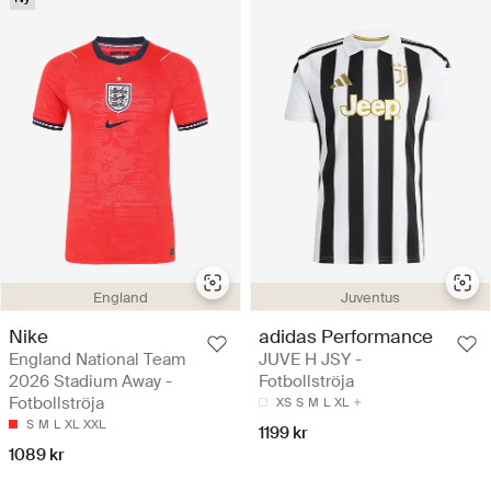
England
Juventus
Nike
adidas Performance
England National Team
JUVE H JSY -
2026 Stadium Away -
Fotbollströja
Fotbollströja
XS
S
M
L
XL
S
M
L
XL
XXL
1199 kr
1089 kr