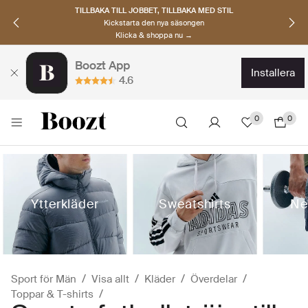
UPPTÄCK SKANDINAVISKA MÄRKEN
Hitta dina nya favoriter nu
Klicka & shoppa →
Boozt App
installera
4.6
0
0
Ytterkläder
Sweatshirts
Ne
Sport för Män
Visa allt
Kläder
Överdelar
Toppar & T-shirts