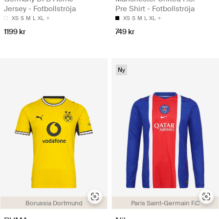
Jersey - Fotbollströja
Pre Shirt - Fotbollströja
XS
S
M
L
XL
XS
S
M
L
XL
1199 kr
749 kr
Ny
Borussia Dortmund
Paris Saint-Germain F.C