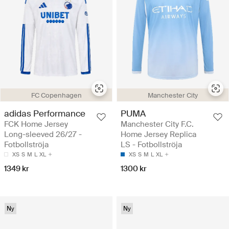
FC Copenhagen
Manchester City
adidas Performance
PUMA
FCK Home Jersey
Manchester City F.C.
Long-sleeved 26/27 -
Home Jersey Replica
Fotbollströja
LS - Fotbollströja
XS
S
M
L
XL
XS
S
M
L
XL
1349 kr
1300 kr
Ny
Ny