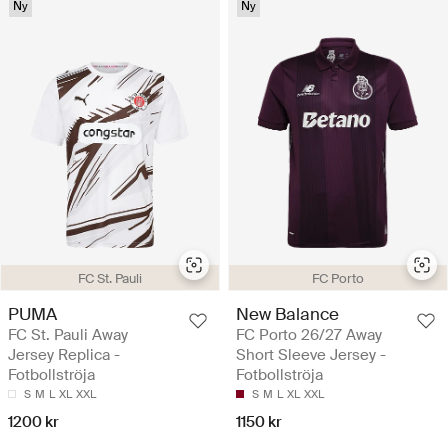
Ny
Ny
FC St. Pauli
FC Porto
PUMA
New Balance
FC St. Pauli Away
FC Porto 26/27 Away
Jersey Replica -
Short Sleeve Jersey -
Fotbollströja
Fotbollströja
S
M
L
XL
XXL
S
M
L
XL
XXL
1200 kr
1150 kr