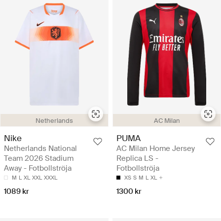
Netherlands
AC Milan
Nike
PUMA
Netherlands National
AC Milan Home Jersey
Team 2026 Stadium
Replica LS -
Away - Fotbollströja
Fotbollströja
M
L
XL
XXL
XXXL
XS
S
M
L
XL
1089 kr
1300 kr