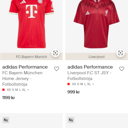
FC Bayern Munich
Liverpool
adidas Performance
adidas Performance
FC Bayern München
Liverpool F.C ST JSY -
Home Jersey -
Fotbollströja
Fotbollströja
XS
S
M
L
XL
XS
S
M
L
XL
999 kr
1199 kr
Ny
Ny