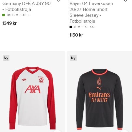
Germany DFB A JSY 90
Bayer 04 Leverkusen
- Fotbollströja
26/27 Home Short
Sleeve Jersey -
XS
S
M
L
XL
Fotbollströja
1349 kr
S
M
L
XL
XXL
1150 kr
Ny
Ny