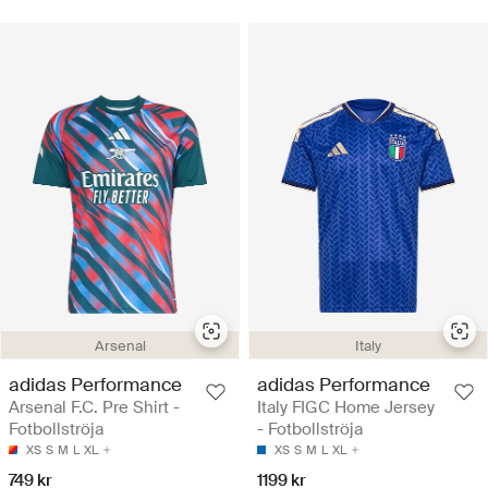
Arsenal
Italy
adidas Performance
adidas Performance
Arsenal F.C. Pre Shirt -
Italy FIGC Home Jersey
Fotbollströja
- Fotbollströja
XS
S
M
L
XL
XS
S
M
L
XL
749 kr
1199 kr