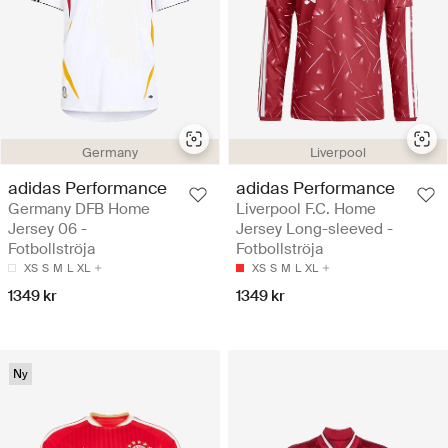
Germany
Liverpool
adidas Performance
adidas Performance
Germany DFB Home
Liverpool F.C. Home
Jersey 06 -
Jersey Long-sleeved -
Fotbollströja
Fotbollströja
XS
S
M
L
XL
XS
S
M
L
XL
1349 kr
1349 kr
Ny