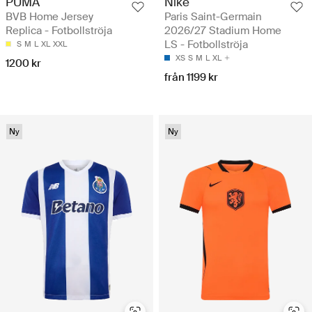
PUMA
Nike
BVB Home Jersey
Paris Saint-Germain
Replica - Fotbollströja
2026/27 Stadium Home
LS - Fotbollströja
S
M
L
XL
XXL
XS
S
M
L
XL
1200 kr
från 1199 kr
Ny
Ny