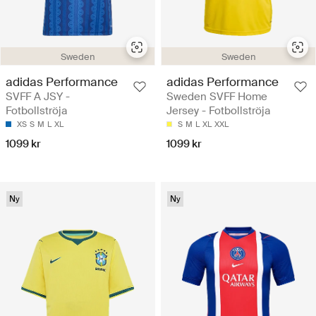
Sweden
Sweden
adidas Performance
adidas Performance
SVFF A JSY -
Sweden SVFF Home
Fotbollströja
Jersey - Fotbollströja
XS
S
M
L
XL
S
M
L
XL
XXL
1099 kr
1099 kr
Ny
Ny