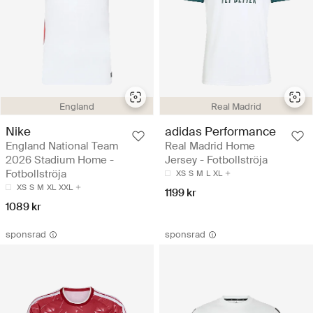
England
Real Madrid
Nike
adidas Performance
England National Team
Real Madrid Home
2026 Stadium Home -
Jersey - Fotbollströja
Fotbollströja
XS
S
M
L
XL
XS
S
M
XL
XXL
1199 kr
1089 kr
sponsrad
sponsrad