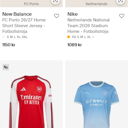
FC Porto
Netherlands
New Balance
Nike
FC Porto 26/27 Home
Netherlands National
Short Sleeve Jersey -
Team 2026 Stadium
Fotbollströja
Home - Fotbollströja
S
M
L
XL
XXL
XS
S
M
L
XL
1150 kr
1089 kr
Ny