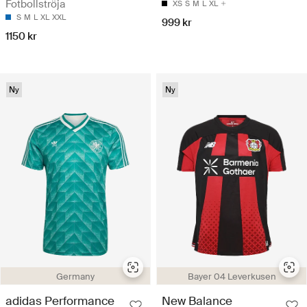
Fotbollströja
XS
S
M
L
XL
S
M
L
XL
XXL
999 kr
1150 kr
Ny
Ny
Germany
Bayer 04 Leverkusen
adidas Performance
New Balance