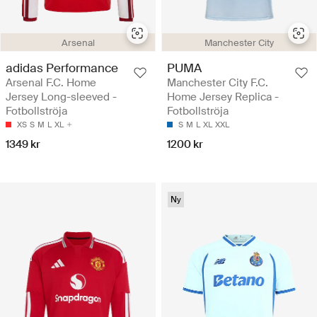
Arsenal
Manchester City
adidas Performance
PUMA
Arsenal F.C. Home
Manchester City F.C.
Jersey Long-sleeved -
Home Jersey Replica -
Fotbollströja
Fotbollströja
XS
S
M
L
XL
S
M
L
XL
XXL
1349 kr
1200 kr
Ny