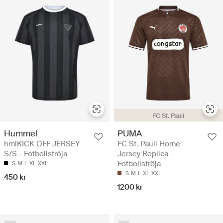
FC St. Pauli
Hummel
PUMA
hmlKICK OFF JERSEY
FC St. Pauli Home
S/S - Fotbollströja
Jersey Replica -
Fotbollströja
S
M
L
XL
XXL
S
M
L
XL
XXL
450 kr
1200 kr