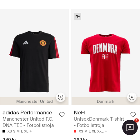
Ny
Manchester United
Denmark
adidas Performance
NeH
Manchester United F.C.
UnisexDenmark T-shirt
1
DNA TEE - Fotbollströja
- Fotbollströja
XS
S
M
L
XL
XS
M
L
XL
XXL