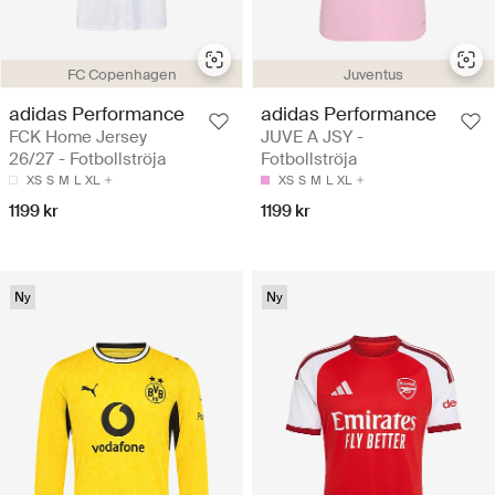
FC Copenhagen
Juventus
adidas Performance
adidas Performance
FCK Home Jersey
JUVE A JSY -
26/27 - Fotbollströja
Fotbollströja
XS
S
M
L
XL
XS
S
M
L
XL
1199 kr
1199 kr
Ny
Ny