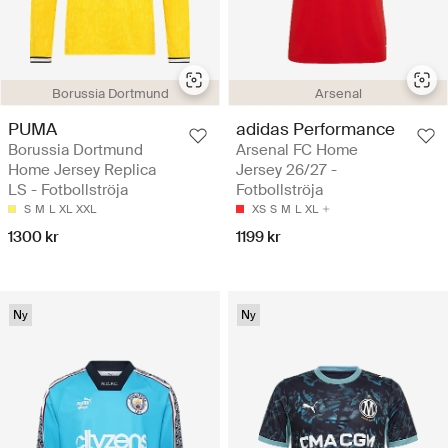
Borussia Dortmund
Arsenal
PUMA
adidas Performance
Borussia Dortmund
Arsenal FC Home
Home Jersey Replica
Jersey 26/27 -
LS - Fotbollströja
Fotbollströja
S
M
L
XL
XXL
XS
S
M
L
XL
1300 kr
1199 kr
Ny
Ny