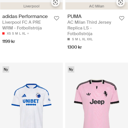
Liverpool
AC Milan
adidas Performance
PUMA
Liverpool FC A PRE
AC Milan Third Jersey
WRM - Fotbollströja
Replica LS -
Fotbollströja
XS
S
M
L
XL
S
M
L
XL
XXL
1199 kr
1300 kr
Ny
Ny