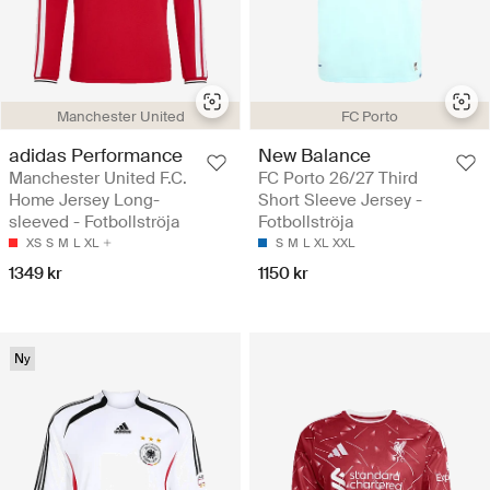
Manchester United
FC Porto
adidas Performance
New Balance
Manchester United F.C.
FC Porto 26/27 Third
Home Jersey Long-
Short Sleeve Jersey -
sleeved - Fotbollströja
Fotbollströja
XS
S
M
L
XL
S
M
L
XL
XXL
1349 kr
1150 kr
Ny