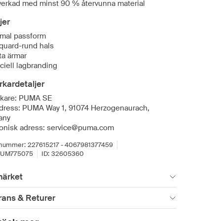
lverkad med minst 90 % återvunna material
jer
mal passform
quard-rund hals
ta ärmar
iciell lagbranding
erkardetaljer
erkare: PUMA SE
dress: PUMA Way 1, 91074 Herzogenaurach,
any
ronisk adress: service@puma.com
lnummer:
227615217 - 4067981377459
PUM775075
ID:
32605360
ärket
rans & Returer