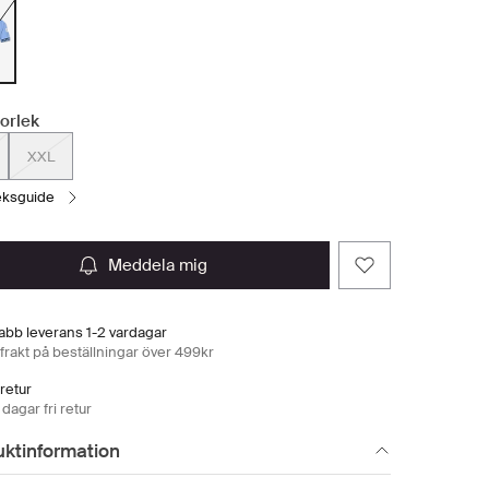
torlek
XXL
leksguide
meddela mig
abb leverans 1-2 vardagar
 frakt på beställningar över 499kr
 retur
dagar fri retur
uktinformation