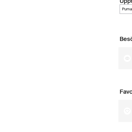
Upp
puma
Besö
Favo