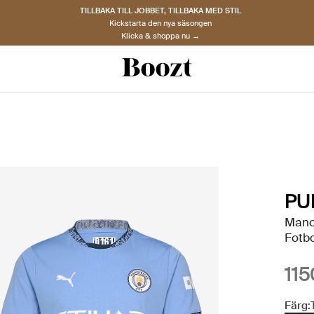
TILLBAKA TILL JOBBET, TILLBAKA MED STIL
Kickstarta den nya säsongen
Klicka & shoppa nu →
PU
Manc
Fotbo
115
Färg: