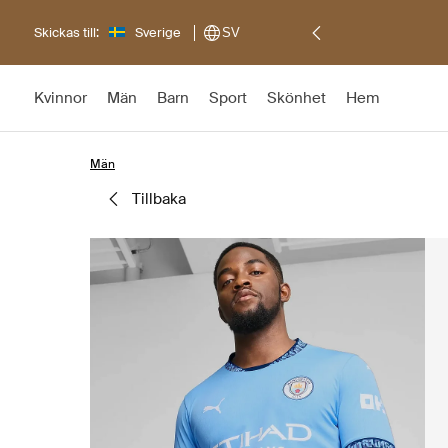
Skickas till:
Sverige
SV
Kvinnor
Män
Barn
Sport
Skönhet
Hem
Män
tillbaka