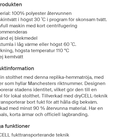
rodukten
erial: 100% polyester återvunnen
kintvätt i högst 30 ˚C i program för skonsam tvätt.
vfull maskin med kort centrifugering
kommenderas
änd ej blekmedel
ktumla i låg värme eller högst 60 ˚C.
ykning, högsta temperatur 110 °C
 ej kemtvätt
uktinformation
din stolthet med denna replika-hemmatröja, med
jer som hyllar Manchesters riktnummer. Designen
orerar stadens identitet, vilket gör den till en
 för lokal stolthet. Tillverkad med dryCELL-teknik
ansporterar bort fukt för att hålla dig bekväm.
erkad med minst 90 % återvunna material. Har en
als, korta ärmar och officiell lagbranding.
ga funktioner
CELL fukttransporterande teknik