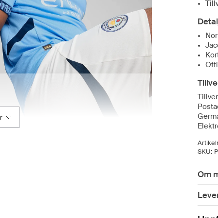
Til
Detal
Nor
Jac
Kor
Off
Tillv
Tillv
Posta
Germ
r
Elekt
Artike
SKU:
Om m
Leve