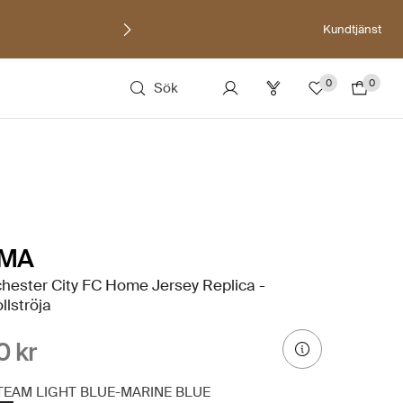
Kundtjänst
0
0
Sök
MA
hester City FC Home Jersey Replica -
llströja
0 kr
TEAM LIGHT BLUE-MARINE BLUE