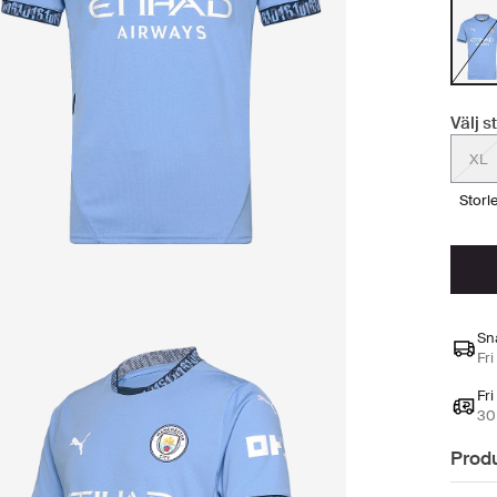
Välj s
XL
stor
Sn
Fri
Fri
30 
Prod