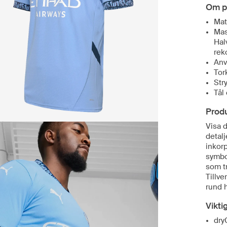
Om p
Mat
Mas
Hal
re
Anv
Tor
Str
Tål
Prod
Visa 
detal
inkorp
symbol
som tr
Tillv
rund h
Vikti
dry