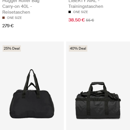
Hugger Roller Bag
LIBERTY AIRL -
Carry-on 40L -
Trainingstaschen
Reisetaschen
ONE SIZE
ONE SIZE
38.50 €
55 €
279 €
25% Deal
40% Deal