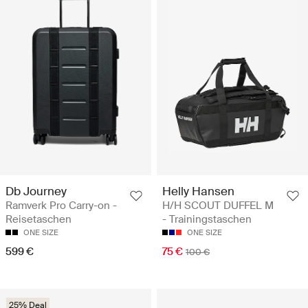
Db Journey
Helly Hansen
Ramverk Pro Carry-on -
H/H SCOUT DUFFEL M
Reisetaschen
- Trainingstaschen
ONE SIZE
ONE SIZE
599 €
75 €
100 €
25% Deal