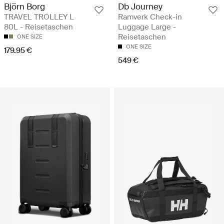
Björn Borg
Db Journey
TRAVEL TROLLEY L
Ramverk Check-in
80L - Reisetaschen
Luggage Large -
Reisetaschen
ONE SIZE
ONE SIZE
179.95 €
549 €