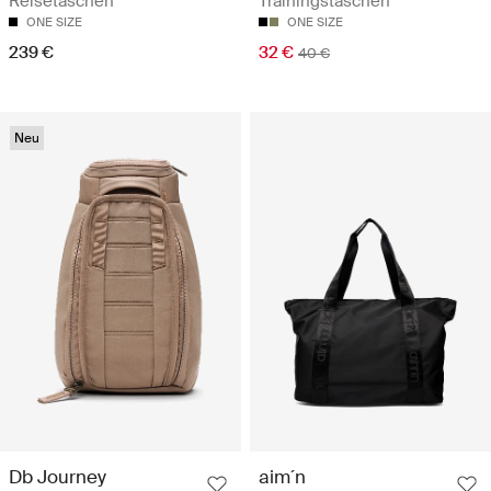
Reisetaschen
Trainingstaschen
ONE SIZE
ONE SIZE
239 €
32 €
40 €
Neu
Db Journey
aim´n