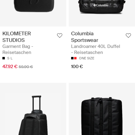
KILOMETER
Columbia
STUDIOS
Sportswear
Garment Bag -
Landroamer 40L Duffel
Reisetaschen
- Reisetaschen
S
L
ONE SIZE
47.92 €
100 €
59.90 €