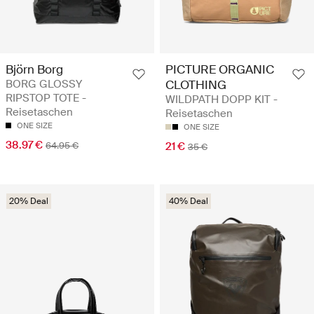
Björn Borg
PICTURE ORGANIC
BORG GLOSSY
CLOTHING
RIPSTOP TOTE -
WILDPATH DOPP KIT -
Reisetaschen
Reisetaschen
ONE SIZE
ONE SIZE
38.97 €
64.95 €
21 €
35 €
20% Deal
40% Deal