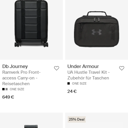
Db Journey
Under Armour
Ramverk Pro Front-
UA Hustle Travel Kit -
access Carry-on -
Zubehör für Taschen
Reisetaschen
ONE SIZE
ONE SIZE
24 €
649 €
25% Deal