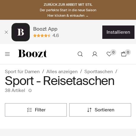
ZURÜCK ZUR ARBEIT MIT STIL
Der perfekte Start in die neue Saison
Hier klicken & einkaufen →
Boozt App
installieren
4.6
0
0
Sport für Damen
Alles anzeigen
Sporttaschen
Sport - Reisetaschen
38 Artikel
filter
sortieren