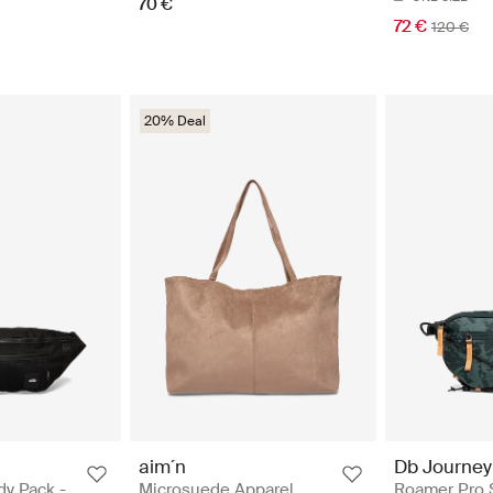
70 €
72 €
120 €
20% Deal
aim´n
Db Journey
y Pack -
Microsuede Apparel
Roamer Pro 