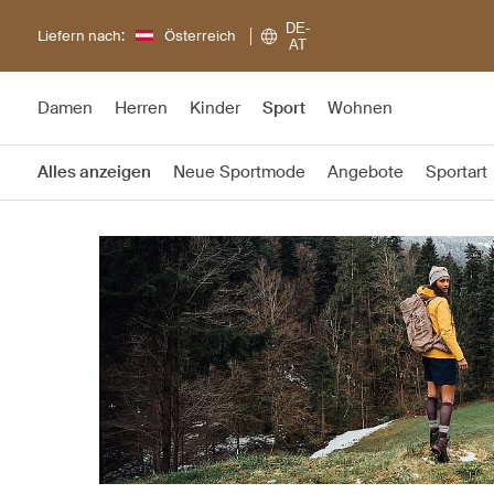
DE-
Liefern nach:
Österreich
AT
Damen
Herren
Kinder
Sport
Wohnen
Alles anzeigen
Neue Sportmode
Angebote
Sportart