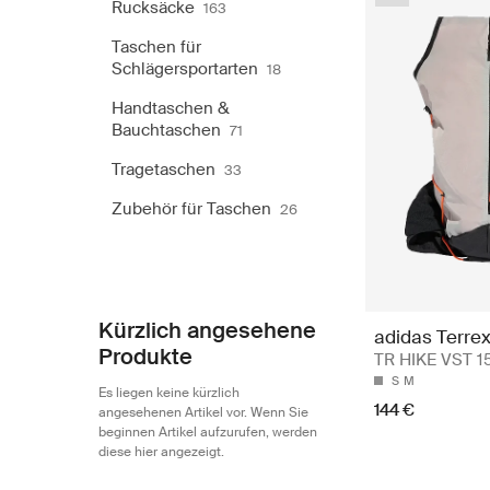
Rucksäcke
163
Taschen für
Schlägersportarten
18
Handtaschen &
Bauchtaschen
71
Tragetaschen
33
Zubehör für Taschen
26
Kürzlich angesehene
adidas Terre
Produkte
TR HIKE VST 1
S
M
Es liegen keine kürzlich
144 €
angesehenen Artikel vor. Wenn Sie
beginnen Artikel aufzurufen, werden
diese hier angezeigt.