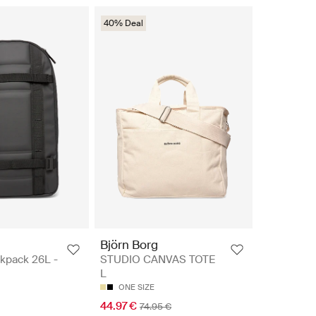
40% Deal
Björn Borg
kpack 26L -
STUDIO CANVAS TOTE
L
ONE SIZE
44.97 €
74.95 €