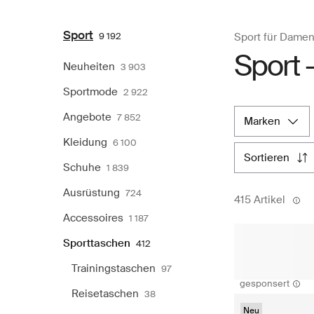
Sport
9 192
Sport für Dame
Sport 
Neuheiten
3 903
Sportmode
2 922
Angebote
7 852
marken
Kleidung
6 100
sortieren
Schuhe
1 839
Ausrüstung
724
415 Artikel
Accessoires
1 187
Sporttaschen
412
Trainingstaschen
97
gesponsert
Reisetaschen
38
Neu