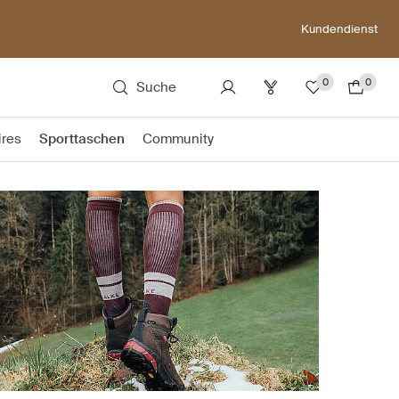
Kundendienst
0
0
Suche
ires
Sporttaschen
Community