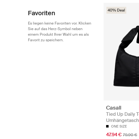
40% Deal
Favoriten
Es liegen keine Favoriten vor. Klicken
Sie auf das Herz-Symbol neben
einem Produkt Ihrer Wahl um es als
Favorit zu speichern.
Casall
Tied Up Daily T
Umhängetasc
ONE SIZE
47.94 €
79.90 €