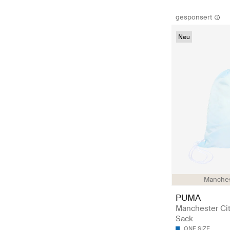
gesponsert
Neu
Manches
PUMA
Manchester Ci
Sack
ONE SIZE