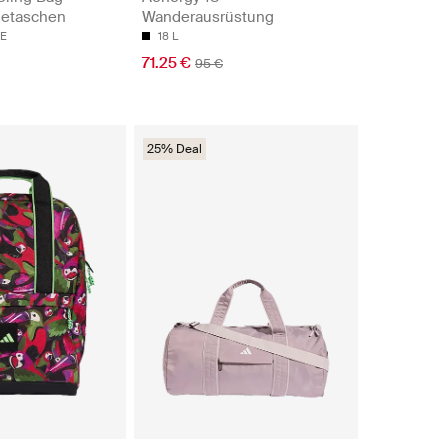
getaschen
Wanderausrüstung
ZE
18 L
71.25 €
95 €
25% Deal