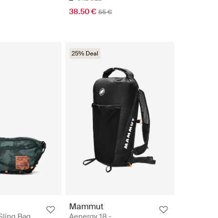
38.50 €
55 €
25% Deal
Mammut
Sling Bag
Aenergy 18 -