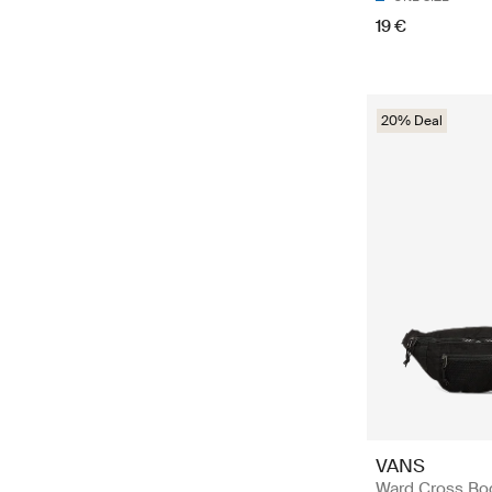
19 €
20% Deal
VANS
Ward Cross Bod