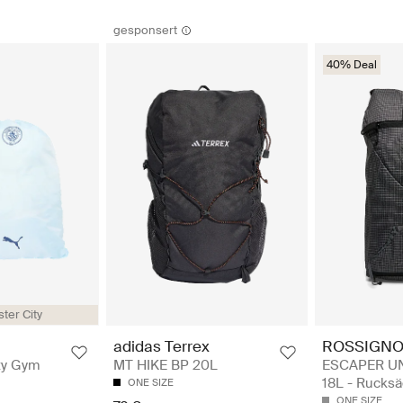
gesponsert
40% Deal
ter City
ROSSIGNO
adidas Terrex
ESCAPER U
ty Gym
MT HIKE BP 20L
18L - Rucks
ONE SIZE
ONE SIZE