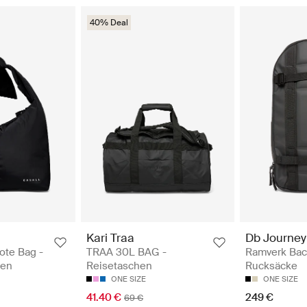
40% Deal
Kari Traa
Db Journey
ote Bag -
TRAA 30L BAG -
Ramverk Bac
hen
Reisetaschen
Rucksäcke
ONE SIZE
ONE SIZE
41.40 €
249 €
69 €