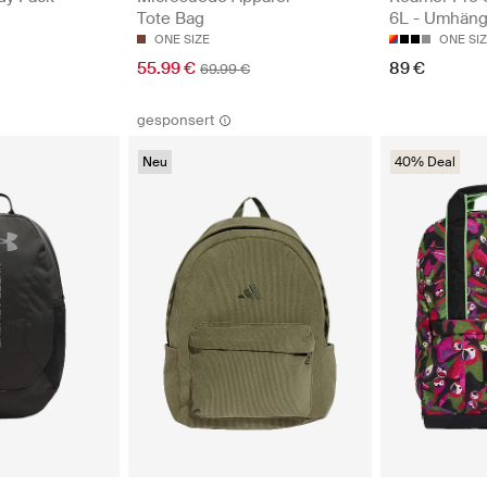
Tote Bag
6L - Umhän
ONE SIZE
ONE SI
55.99 €
89 €
69.99 €
gesponsert
Neu
40% Deal