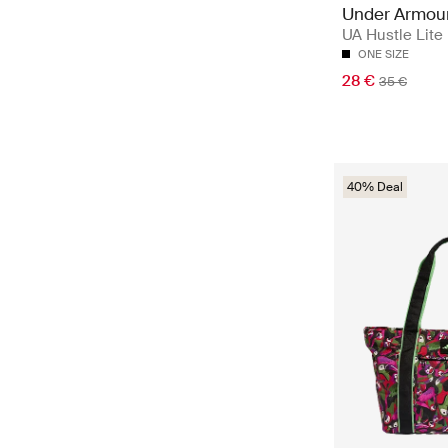
Under Armou
UA Hustle Lite
ONE SIZE
28 €
35 €
40% Deal