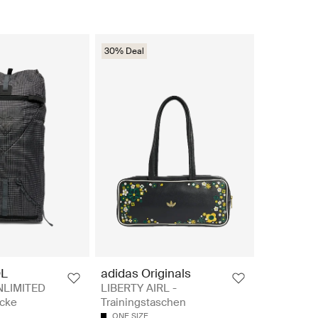
30% Deal
L
adidas Originals
NLIMITED
LIBERTY AIRL -
äcke
Trainingstaschen
ONE SIZE