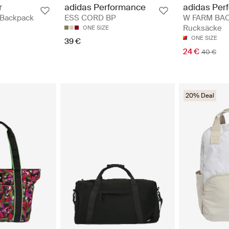
adidas Per
r
adidas Performance
W FARM BAC
 Backpack
ESS CORD BP
Rucksäcke
ONE SIZE
ONE SIZE
39 €
24 €
40 €
20% Deal