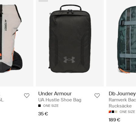
Db Journey
x
Under Armour
Ramverk Bac
5L
UA Hustle Shoe Bag
Rucksäcke
ONE SIZE
ONE SIZE
35 €
189 €