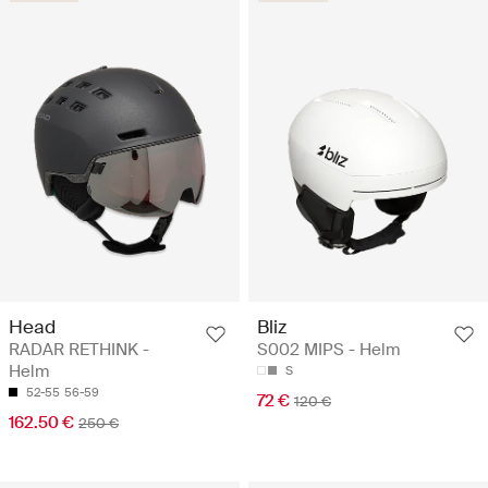
Head
Bliz
RADAR RETHINK -
S002 MIPS - Helm
Helm
S
52-55
56-59
72 €
120 €
162.50 €
250 €