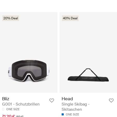
20% Deal
40% Deal
Bliz
Head
G001 - Schutzbrillen
Single Skibag -
Skitaschen
ONE SIZE
ONE SIZE
71.20 €
89 €