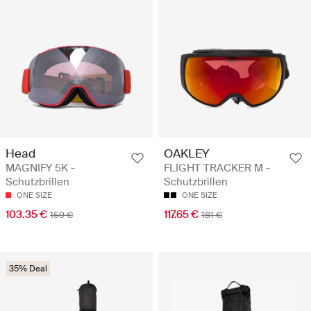
Head
OAKLEY
MAGNIFY 5K -
FLIGHT TRACKER M -
Schutzbrillen
Schutzbrillen
ONE SIZE
ONE SIZE
103.35 €
117.65 €
159 €
181 €
35% Deal