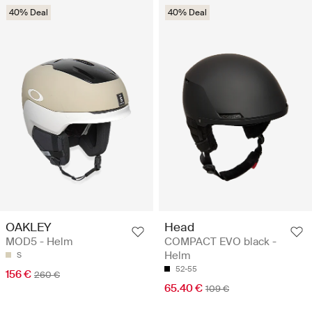
40% Deal
40% Deal
OAKLEY
Head
MOD5 - Helm
COMPACT EVO black -
Helm
S
52-55
156 €
260 €
65.40 €
109 €