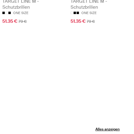
TARGET LINE M -
TARGET LINE M -
Schutzbrillen
Schutzbrillen
ONE SIZE
ONE SIZE
51.35 €
51.35 €
79 €
79 €
Alles anzeigen