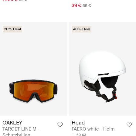
39 €
65 €
20% Deal
40% Deal
OAKLEY
Head
TARGET LINE M -
FAERO white - Helm
Schutzbrillen
60-63