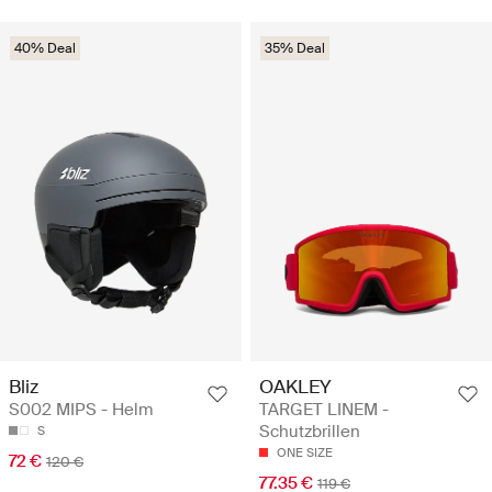
40% Deal
35% Deal
Bliz
OAKLEY
S002 MIPS - Helm
TARGET LINEM -
Schutzbrillen
S
ONE SIZE
72 €
120 €
77.35 €
119 €