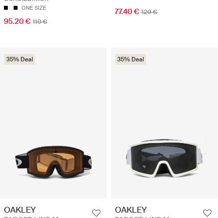
ONE SIZE
77.40 €
129 €
95.20 €
119 €
35% Deal
35% Deal
OAKLEY
OAKLEY