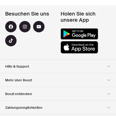
Besuchen Sie uns
Holen Sie sich
unsere App
Hilfe & Support
Kundendienst
Lieferung
Mehr über Boozt
Rücksendungen
Bezahlung
Uber Uns
Offizieller Boozt
Boozt entdecken
Gutscheincode
Karriere
Firmeninformation
Geschenkgutscheine
Unsere apps
Zahlungsmöglichkeiten
Investor Relations
Verantwortung
Club Boozt