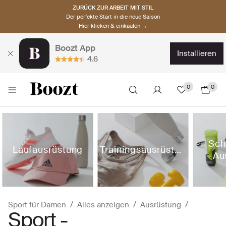
ZURÜCK ZUR ARBEIT MIT STIL
Der perfekte Start in die neue Saison
Hier klicken & einkaufen →
Boozt App
installieren
4.6
0
0
Sch
Laufausrüstung
Trainingsausrüstung
Au
Sport für Damen
Alles anzeigen
Ausrüstung
Sport -