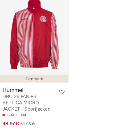
Denmark
Hummel
DBU 26 FAN 86
REPLICA MICRO
JACKET - Sportjacken
S
M
XL
XXL
48.97 €
69.95 €