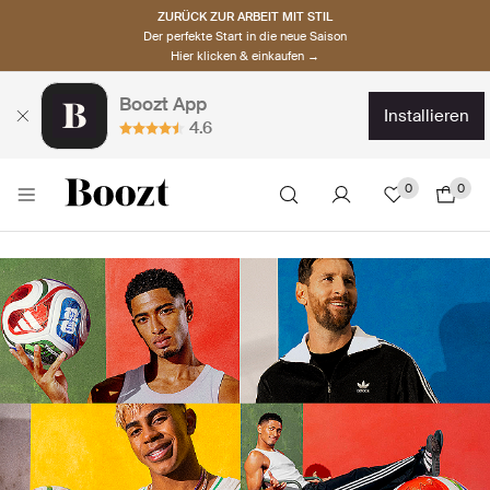
ZURÜCK ZUR ARBEIT MIT STIL
Der perfekte Start in die neue Saison
Hier klicken & einkaufen →
Boozt App
installieren
4.6
0
0