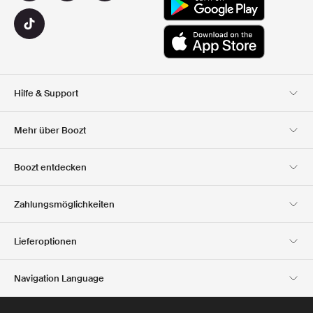
Hilfe & Support
Kundendienst
Lieferung
Mehr über Boozt
Rücksendungen
Bezahlung
Uber Uns
Offizieller Boozt
Boozt entdecken
Gutscheincode
Karriere
Firmeninformation
Geschenkgutscheine
Unsere apps
Zahlungsmöglichkeiten
Investor Relations
Verantwortung
Club Boozt
Presse &
Boozt Outlet
Lieferoptionen
Auszeichnungen
Navigation Language
Austria
English