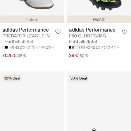
Indoor
FG/AG
adidas Performance
adidas Performance
PREDATOR LEAGUE IN
F50 CLUB FG/MG -
- Fußballstiefel
Fußballstiefel
40
42 2/3
43 1/3
44
44 2/3
41 1/3
42
42 2/3
43 1/3
44
71.25 €
39 €
95 €
60 €
40% Deal
30% Deal