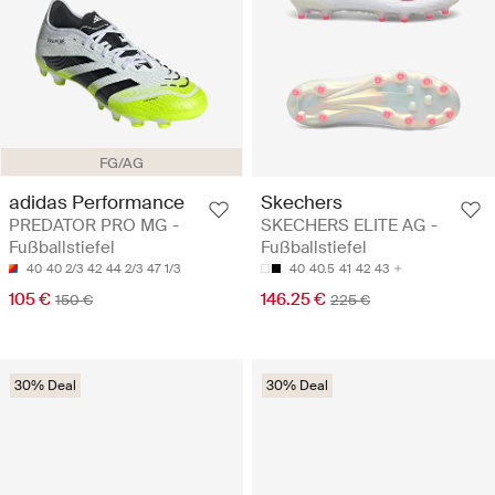
FG/AG
adidas Performance
Skechers
PREDATOR PRO MG -
SKECHERS ELITE AG -
Fußballstiefel
Fußballstiefel
40
40 2/3
42
44 2/3
47 1/3
40
40.5
41
42
43
105 €
146.25 €
150 €
225 €
30% Deal
30% Deal