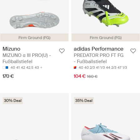
Firm Ground (FG)
Firm Ground (FG)
Mizuno
adidas Performance
MIZUNO α III PRO(U) -
PREDATOR PRO FT FG
Fußballstiefel
- Fußballstiefel
40
41
42
42.5
43
40
40 2/3
41 1/3
44 2/3
47 1/3
170 €
104 €
160 €
30% Deal
35% Deal