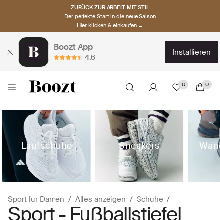
ZURÜCK ZUR ARBEIT MIT STIL
Der perfekte Start in die neue Saison
Hier klicken & einkaufen →
Boozt App
installieren
4.6
0
0
Laufschuhe
Sneakers
Wan
Sport für Damen
Alles anzeigen
Schuhe
Sport - Fußballstiefel