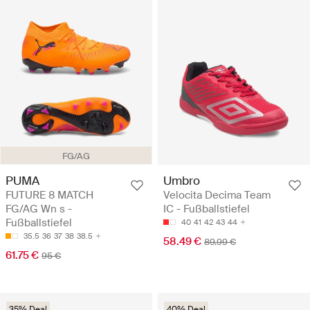
FG/AG
PUMA
Umbro
FUTURE 8 MATCH
Velocita Decima Team
FG/AG Wn s -
IC - Fußballstiefel
Fußballstiefel
40
41
42
43
44
35.5
36
37
38
38.5
58.49 €
89.99 €
61.75 €
95 €
35% Deal
40% Deal