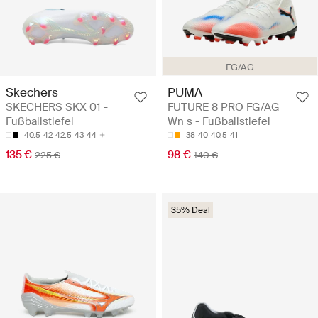
FG/AG
Skechers
PUMA
SKECHERS SKX 01 -
FUTURE 8 PRO FG/AG
Fußballstiefel
Wn s - Fußballstiefel
40.5
42
42.5
43
44
38
40
40.5
41
135 €
98 €
225 €
140 €
35% Deal