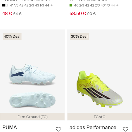
41 1/3
42
42 2/3
43 1/3
44
40 2/3
42
42 2/3
43 1/3
44
48 €
58.50 €
64 €
90 €
40% Deal
30% Deal
Firm Ground (FG)
FG/AG
PUMA
adidas Performance