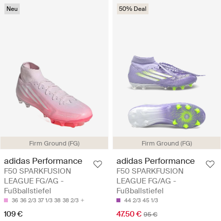
Neu
50% Deal
Firm Ground (FG)
Firm Ground (FG)
adidas Performance
adidas Performance
F50 SPARKFUSION
F50 SPARKFUSION
LEAGUE FG/AG -
LEAGUE FG/AG -
Fußballstiefel
Fußballstiefel
36
36 2/3
37 1/3
38
38 2/3
44 2/3
45 1/3
109 €
47.50 €
95 €