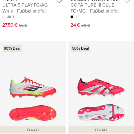
ULTRA 5 PLAY FG/AG
COPA PURE III CLUB
Wn s - Fußballstiefel
FG/MG - Fußballstiefel
38
41
42
27.50 €
24 €
55 €
60 €
60% Deal
50% Deal
FG/AG
FG/AG