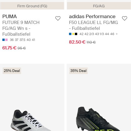
Firm Ground (FG)
FG/AG
PUMA
adidas Performance
FUTURE 9 MATCH
F50 LEAGUE LL FG/MG
FG/AG Wn s -
- Fußballstiefel
Fußballstiefel
42
42 2/3
43 1/3
44
46
36
37
37.5
40
41
82.50 €
110 €
61.75 €
95 €
25% Deal
35% Deal