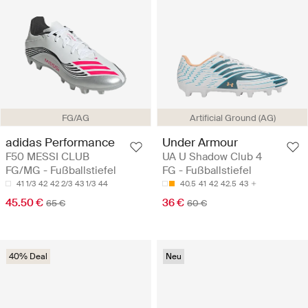
FG/AG
Artificial Ground (AG)
adidas Performance
Under Armour
F50 MESSI CLUB
UA U Shadow Club 4
FG/MG - Fußballstiefel
FG - Fußballstiefel
41 1/3
42
42 2/3
43 1/3
44
40.5
41
42
42.5
43
45.50 €
36 €
65 €
60 €
40% Deal
Neu