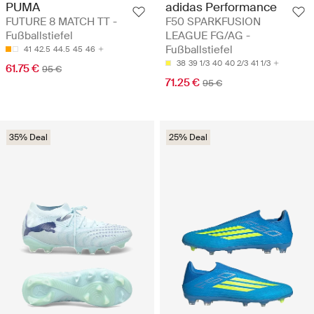
PUMA
adidas Performance
FUTURE 8 MATCH TT -
F50 SPARKFUSION
Fußballstiefel
LEAGUE FG/AG -
Fußballstiefel
41
42.5
44.5
45
46
38
39 1/3
40
40 2/3
41 1/3
61.75 €
95 €
71.25 €
95 €
35% Deal
25% Deal