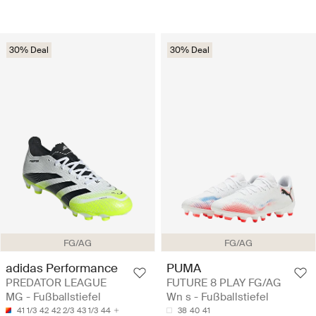
30% Deal
30% Deal
FG/AG
FG/AG
adidas Performance
PUMA
PREDATOR LEAGUE
FUTURE 8 PLAY FG/AG
MG - Fußballstiefel
Wn s - Fußballstiefel
41 1/3
42
42 2/3
43 1/3
44
38
40
41