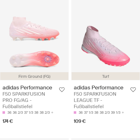
Firm Ground (FG)
Turf
adidas Performance
adidas Performance
F50 SPARKFUSION
F50 SPARKFUSION
PRO FG/AG -
LEAGUE TF -
Fußballstiefel
Fußballstiefel
36
36 2/3
37 1/3
38
38 2/3
36
37 1/3
38
38 2/3
39 1/3
174 €
109 €