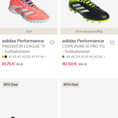
Turf
Firm Ground (FG)
adidas Performance
adidas Performance
PREDATOR LEAGUE TF
COPA PURE III PRO FG
- Fußballstiefel
- Fußballstiefel
41 1/3
42
42 2/3
43 1/3
44
40
40 2/3
41 1/3
42
42 2/3
61.75 €
112.50 €
95 €
150 €
35% Deal
40% Deal