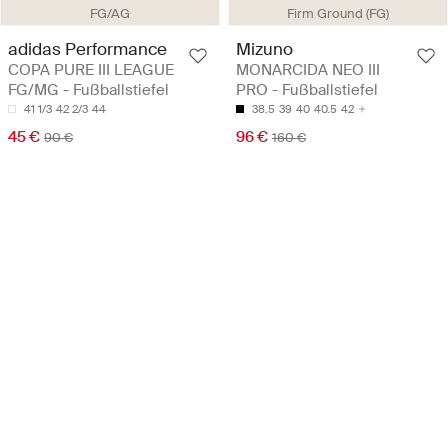
FG/AG
Firm Ground (FG)
adidas Performance
Mizuno
COPA PURE III LEAGUE
MONARCIDA NEO III
FG/MG - Fußballstiefel
PRO - Fußballstiefel
41 1/3
42 2/3
44
38.5
39
40
40.5
42
45 €
96 €
90 €
160 €