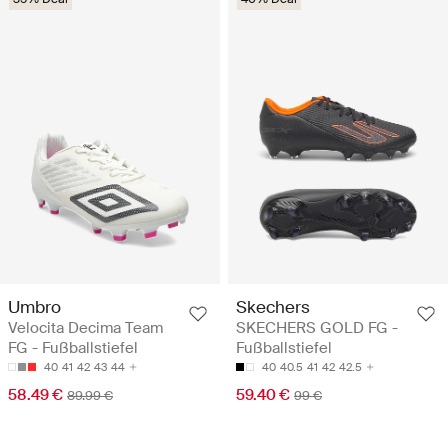
Umbro
Skechers
Velocita Decima Team
SKECHERS GOLD FG -
FG - Fußballstiefel
Fußballstiefel
40
41
42
43
44
40
40.5
41
42
42.5
58.49 €
59.40 €
89.99 €
99 €