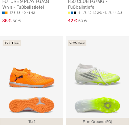
FUTURE 9 PLAY FG/AG
F50 CLUB FG/MG -
Wn s - Fußballstiefel
Fußballstiefel
37.5
38
40
41
42
41 1/3
42
42 2/3
43 1/3
44 2/3
36 €
42 €
60 €
60 €
35% Deal
25% Deal
Turf
Firm Ground (FG)