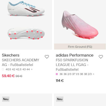
Firm Ground (FG)
Skechers
adidas Performance
SKECHERS ACADEMY
F50 SPARKFUSION
AG - Fußballstiefel
LEAGUE LL FGAG -
Fußballstiefel
40.5
42
42.5
43
44
36
36 2/3
37 1/3
38
38 2/3
59.40 €
99 €
114 €
Neu
Neu