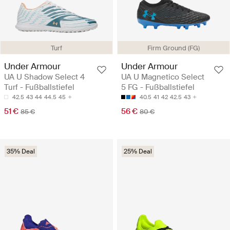
Turf
Firm Ground (FG)
Under Armour
Under Armour
UA U Shadow Select 4
UA U Magnetico Select
Turf - Fußballstiefel
5 FG - Fußballstiefel
42.5
43
44
44.5
45
40.5
41
42
42.5
43
51 €
56 €
85 €
80 €
35% Deal
25% Deal