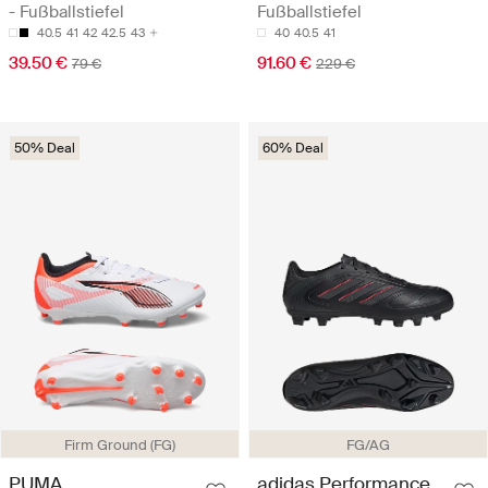
- Fußballstiefel
Fußballstiefel
40.5
41
42
42.5
43
40
40.5
41
39.50 €
91.60 €
79 €
229 €
50% Deal
60% Deal
Firm Ground (FG)
FG/AG
PUMA
adidas Performance