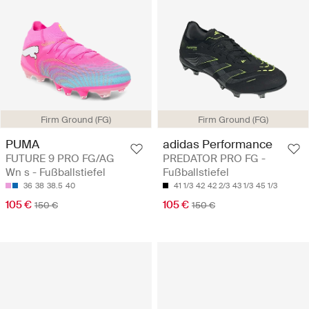
Firm Ground (FG)
Firm Ground (FG)
PUMA
adidas Performance
FUTURE 9 PRO FG/AG
PREDATOR PRO FG -
Wn s - Fußballstiefel
Fußballstiefel
36
38
38.5
40
41 1/3
42
42 2/3
43 1/3
45 1/3
105 €
105 €
150 €
150 €