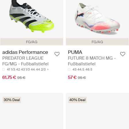
FG/AG
FG/AG
adidas Performance
PUMA
PREDATOR LEAGUE
FUTURE 8 MATCH MG -
FG/MG - Fußballstiefel
Fußballstiefel
41 1/3
42
43 1/3
44
44 2/3
43
44.5
46.5
61.75 €
57 €
95 €
95 €
30% Deal
40% Deal