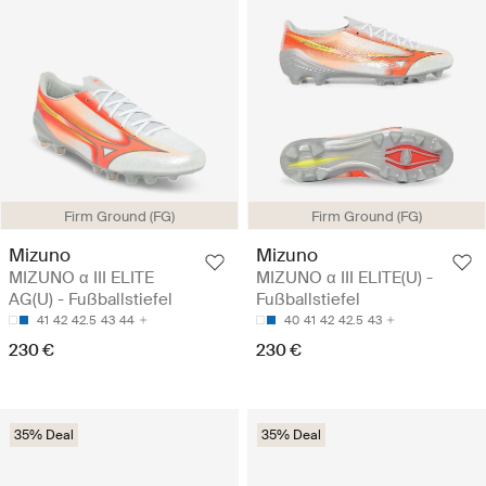
Firm Ground (FG)
Firm Ground (FG)
Mizuno
Mizuno
MIZUNO α III ELITE
MIZUNO α III ELITE(U) -
AG(U) - Fußballstiefel
Fußballstiefel
41
42
42.5
43
44
40
41
42
42.5
43
230 €
230 €
35% Deal
35% Deal