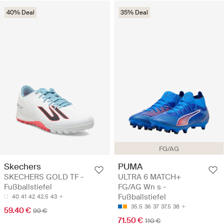
40% Deal
35% Deal
FG/AG
Skechers
PUMA
SKECHERS GOLD TF -
ULTRA 6 MATCH+
Fußballstiefel
FG/AG Wn s -
Fußballstiefel
40
41
42
42.5
43
35.5
36
37
37.5
38
59.40 €
99 €
71.50 €
110 €