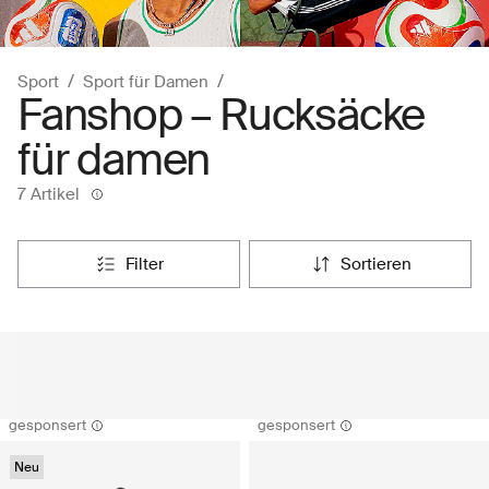
Sport
Sport für Damen
Fanshop – Rucksäcke
für damen
7 Artikel
filter
sortieren
gesponsert
gesponsert
Neu