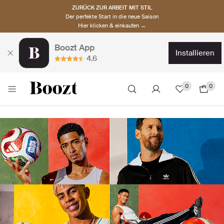
ZURÜCK ZUR ARBEIT MIT STIL
Der perfekte Start in die neue Saison
Hier klicken & einkaufen →
Boozt App
installieren
4.6
0
0